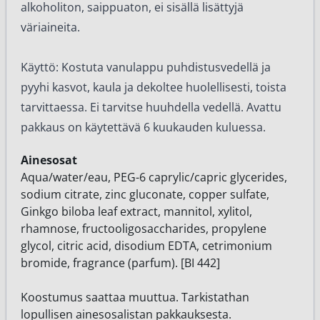
alkoholiton, saippuaton, ei sisällä lisättyjä
väriaineita.
Käyttö: Kostuta vanulappu puhdistusvedellä ja
pyyhi kasvot, kaula ja dekoltee huolellisesti, toista
tarvittaessa. Ei tarvitse huuhdella vedellä. Avattu
pakkaus on käytettävä 6 kuukauden kuluessa.
Ainesosat
Aqua/water/eau, PEG-6 caprylic/capric glycerides,
sodium citrate, zinc gluconate, copper sulfate,
Ginkgo biloba leaf extract, mannitol, xylitol,
rhamnose, fructooligosaccharides, propylene
glycol, citric acid, disodium EDTA, cetrimonium
bromide, fragrance (parfum). [BI 442]
Koostumus saattaa muuttua. Tarkistathan
lopullisen ainesosalistan pakkauksesta.