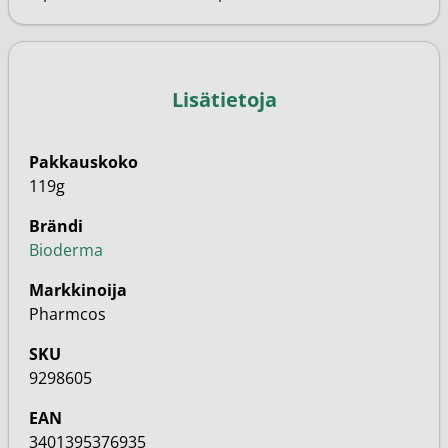
Lisätietoja
Pakkauskoko
119g
Brändi
Bioderma
Markkinoija
Pharmcos
SKU
9298605
EAN
3401395376935