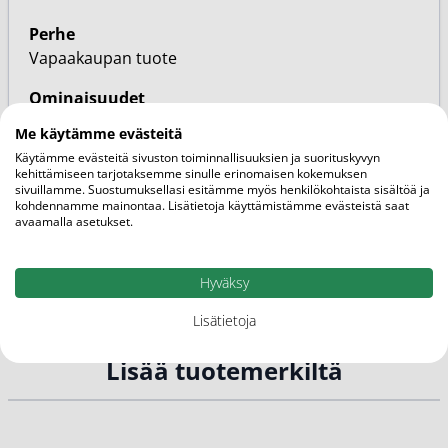
Perhe
Vapaakaupan tuote
Ominaisuudet
Normaali-/sekaiho, Epäpuhdas iho, Akneiho
Me käytämme evästeitä
Käytämme evästeitä sivuston toiminnallisuuksien ja suorituskyvyn
Kategoriat
kehittämiseen tarjotaksemme sinulle erinomaisen kokemuksen
Kasvovedet ja misellivedet
sivuillamme. Suostumuksellasi esitämme myös henkilökohtaista sisältöä ja
kohdennamme mainontaa. Lisätietoja käyttämistämme evästeistä saat
Kasvojen puhdistus
avaamalla asetukset.
Ihon hyvinvointi ja kauneus
Bioderma
Tuotemerkit
Hyväksy
Lisätietoja
Lisää tuotemerkiltä