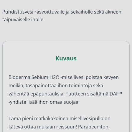
Puhdistusvesi rasvoittuvalle ja sekaiholle sekä akneen
taipuvaiselle iholle.
Kuvaus
Bioderma Sebium H2O -misellivesi poistaa kevyen
meikin, tasapainottaa ihon toimintoja sekä
vähentää epäpuhtauksia. Tuotteen sisältämä DAF™
-yhdiste lisää ihon omaa suojaa.
Tämä pieni matkakokoinen misellivesipullo on
kätevä ottaa mukaan reissuun! Parabeeniton,