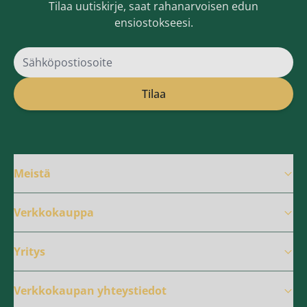
Tilaa uutiskirje, saat rahanarvoisen edun
ensiostokseesi.
Sähköpostiosoite
Tilaa
Meistä
Verkkokauppa
Yritys
Verkkokaupan yhteystiedot