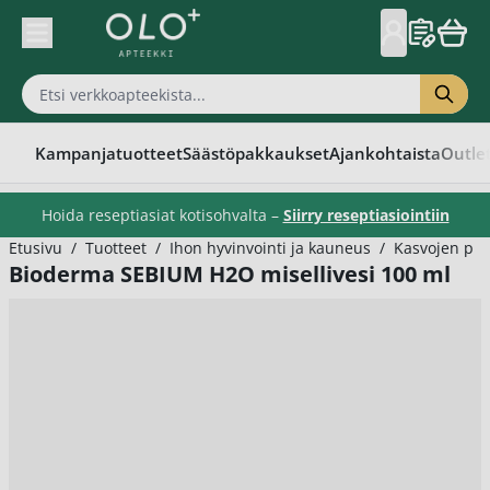
Skip to Content
Kampanjatuotteet
Säästöpakkaukset
Ajankohtaista
Outle
Hoida reseptiasiat kotisohvalta –
Siirry reseptiasiointiin
Etusivu
/
Tuotteet
/
Ihon hyvinvointi ja kauneus
/
Kasvojen puh
Bioderma SEBIUM H2O misellivesi 100 ml