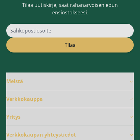
Tilaa uutiskirje, saat rahanarvoisen edun
ensiostokseesi.
Sähköpostiosoite
Tilaa
Meistä
Verkkokauppa
Yritys
Verkkokaupan yhteystiedot