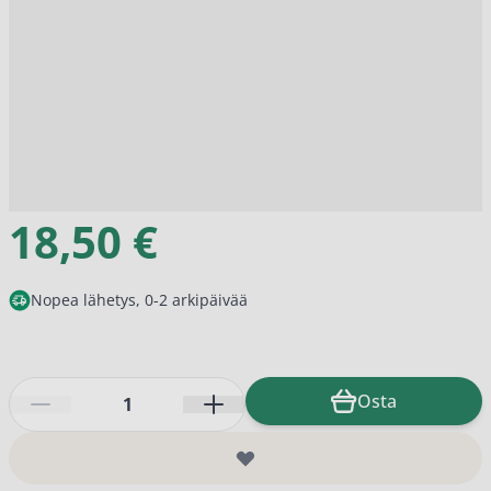
18,50 €
Nopea lähetys, 0-2 arkipäivää
Määrä
Osta