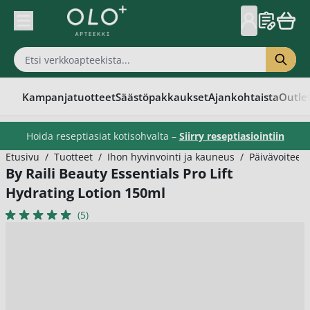
Skip to Content
Kampanjatuotteet
Säästöpakkaukset
Ajankohtaista
Outle
Hoida reseptiasiat kotisohvalta –
Siirry reseptiasiointiin
Etusivu
/
Tuotteet
/
Ihon hyvinvointi ja kauneus
/
Päivävoiteet
By Raili Beauty Essentials Pro Lift
Hydrating Lotion 150ml
(5)