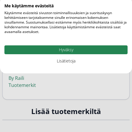
Vapaakaupan tuote
Me käytämme evästeitä
Käytämme evästeitä sivuston toiminnallisuuksien ja suorituskyvyn
Ominaisuudet
kehittämiseen tarjotaksemme sinulle erinomaisen kokemuksen
sivuillamme. Suostumuksellasi esitämme myös henkilökohtaista sisältöä ja
Kotimainen, Anti-age, Kuiva iho
kohdennamme mainontaa. Lisätietoja käyttämistämme evästeistä saat
avaamalla asetukset.
Kategoriat
Anti-age päivävoiteet
Päivävoiteet
Hyväksy
Ihon hyvinvointi ja kauneus
Lisätietoja
Anti-age yövoiteet
Yövoiteet
By Raili
Tuotemerkit
Lisää tuotemerkiltä