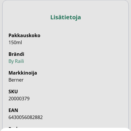
Lisätietoja
Pakkauskoko
150ml
Brändi
By Raili
Markkinoija
Berner
SKU
20000379
EAN
6430056082882
Perhe