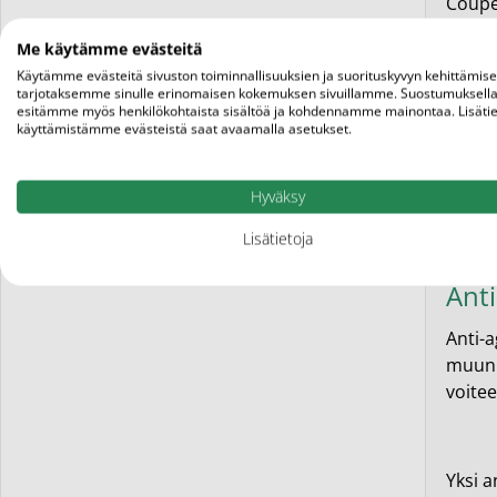
Couper
valkoi
Me käytämme evästeitä
keske
Käytämme evästeitä sivuston toiminnallisuuksien ja suorituskyvyn kehittämis
tarjotaksemme sinulle erinomaisen kokemuksen sivuillamme. Suostumuksella
esitämme myös henkilökohtaista sisältöä ja kohdennamme mainontaa. Lisätie
käyttämistämme evästeistä saat avaamalla asetukset.
Olo-ap
Couper
Hyväksy
voiva
Lisätietoja
Anti
Anti-a
muun m
voite
Yksi a