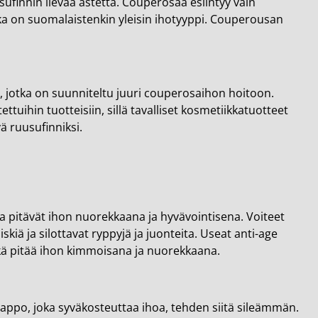
sufinnin lievää astetta. Couperosaa esiintyy vain
, joka on suomalaistenkin yleisin ihotyyppi. Couperousan
, jotka on suunniteltu juuri couperosaihon hoitoon.
ttuihin tuotteisiin, sillä tavalliset kosmetiikkatuotteet
ä ruusufinniksi.
a pitävät ihon nuorekkaana ja hyvävointisena. Voiteet
iä ja silottavat ryppyjä ja juonteita. Useat anti-age
kä pitää ihon kimmoisana ja nuorekkaana.
happo, joka syväkosteuttaa ihoa, tehden siitä sileämmän.