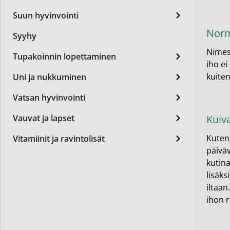
Miest
Suun hyvinvointi
Perus
Norm
Syyhy
Päivä
Nimest
Tupakoinnin lopettaminen
iho ei
Seer
kuiten
Uni ja nukkuminen
Silm
Vatsan hyvinvointi
Syylä
Vauvat ja lapset
Kuiv
Varta
Kuten 
Vitamiinit ja ravintolisät
Värik
päiväv
kutina
Yövoi
lisäks
iltaan
Mikro
ihon r
End of t