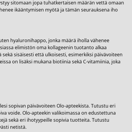
pystyy sitomaan jopa tuhatkertaisen määrän vettä omaan
vähenee ikääntymisen myötä ja tämän seurauksena iho
Kuten hyaluronihappo, jonka määrä iholla vähenee
siassa elimistön oma kollageenin tuotanto alkaa
ekä sisäisesti että ulkoisesti, esimerkiksi päivävoiteen
issa on lisäksi mukana biotiinia sekä C-vitamiinia, joka
llesi sopivan päivävoiteen Olo-apteekista. Tutustu eri
 sopiva voide. Olo-apteekin valikoimassa on edustettuna
jä sekä eri ihotyypeille sopivia tuotteita. Tutustu
ästi netistä.