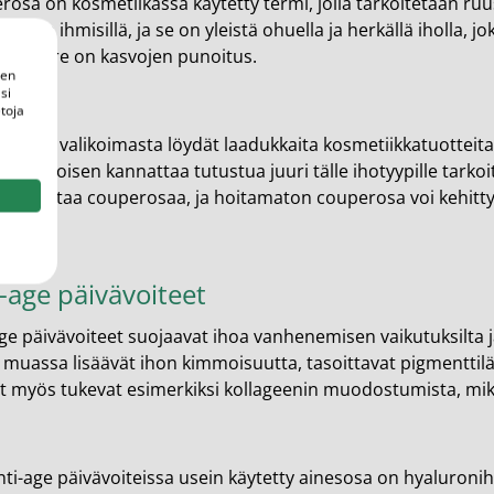
osa on kosmetiikassa käytetty termi, jolla tarkoitetaan ruu
hoisilla ihmisillä, ja se on yleistä ohuella ja herkällä iholla
inen oire on kasvojen punoitus.
een
si
toja
teekin valikoimasta löydät laadukkaita kosmetiikkatuotteita
osaihoisen kannattaa tutustua juuri tälle ihotyypille tarkoite
t pahentaa couperosaa, ja hoitamaton couperosa voi kehitty
-age päivävoiteet
ge päivävoiteet suojaavat ihoa vanhenemisen vaikutuksilta j
uassa lisäävät ihon kimmoisuutta, tasoittavat pigmenttiläisk
et myös tukevat esimerkiksi kollageenin muodostumista, mi
nti-age päivävoiteissa usein käytetty ainesosa on hyaluroni