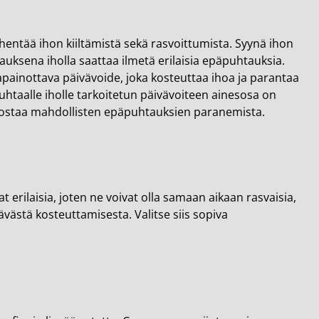
ähentää ihon kiiltämistä sekä rasvoittumista. Syynä ihon
rauksena iholla saattaa ilmetä erilaisia epäpuhtauksia.
apainottava päivävoide, joka kosteuttaa ihoa ja parantaa
uhtaalle iholle tarkoitetun päivävoiteen ainesosa on
tehostaa mahdollisten epäpuhtauksien paranemista.
 erilaisia, joten ne voivat olla samaan aikaan rasvaisia,
tävästä kosteuttamisesta. Valitse siis sopiva