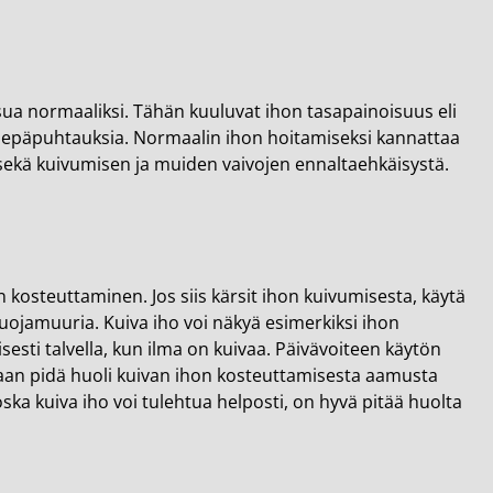
sua normaaliksi. Tähän kuuluvat ihon tasapainoisuus eli
illa epäpuhtauksia. Normaalin ihon hoitamiseksi kannattaa
 sekä kuivumisen ja muiden vaivojen ennaltaehkäisystä.
n kosteuttaminen. Jos siis kärsit ihon kuivumisesta, käytä
uojamuuria. Kuiva iho voi näkyä esimerkiksi ihon
yisesti talvella, kun ilma on kuivaa. Päivävoiteen käytön
 vaan pidä huoli kuivan ihon kosteuttamisesta aamusta
ska kuiva iho voi tulehtua helposti, on hyvä pitää huolta