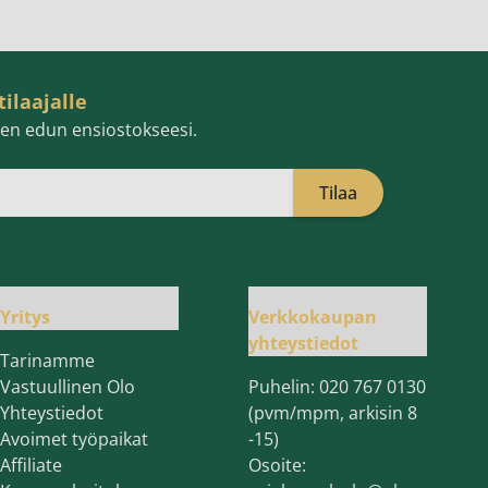
tilaajalle
isen edun ensiostokseesi.
Tilaa
öpostiosoite
Yritys
Verkkokaupan
yhteystiedot
Tarinamme
Vastuullinen Olo
Puhelin:
020 767 0130
Yhteystiedot
(pvm/mpm, arkisin 8
Avoimet työpaikat
-15)
Affiliate
Osoite: