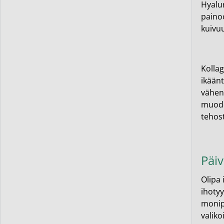
Hyalu
paino
kuivuu
Kolla
ikään
vähene
muodos
tehost
Päiv
Olipa 
ihotyy
monipu
valiko