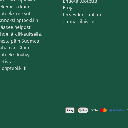
Ehdota tuotetta
ekemistä kuin
Etuja
pteekkireissut.
terveydenhuollon
nneksi apteekkiin
ammattilaisille
ääsee helposti
hdellä klikkauksella,
mistä päin Suomea
ahansa. Lähin
pteekki löytyy
etistä -
loapteekki.fi