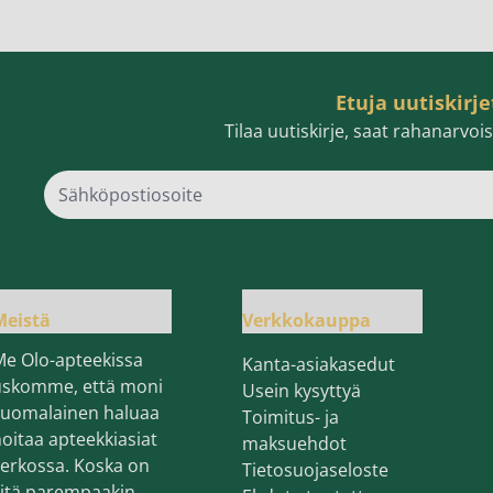
Etuja uutiskirje
Tilaa uutiskirje, saat rahanarvo
Sähk
Meistä
Verkkokauppa
Me Olo-apteekissa
Kanta-asiakasedut
uskomme, että moni
Usein kysyttyä
suomalainen haluaa
Toimitus- ja
oitaa apteekkiasiat
maksuehdot
erkossa. Koska on
Tietosuojaseloste
sitä parempaakin