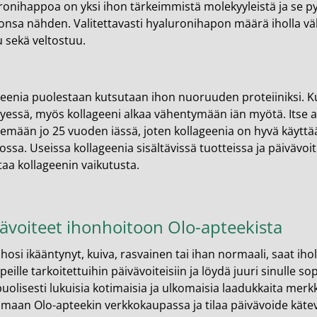
ronihappoa on yksi ihon tärkeimmistä molekyyleistä ja se 
onsa nähden. Valitettavasti hyaluronihapon määrä iholla 
 sekä veltostuu.
geenia puolestaan kutsutaan ihon nuoruuden proteiiniksi. 
tyessä, myös kollageeni alkaa vähentymään iän myötä. Itse a
mään jo 25 vuoden iässä, joten kollageenia on hyvä käyttää s
sa. Useissa kollageenia sisältävissä tuotteissa ja päivävoite
aa kollageenin vaikutusta.
ävoiteet ihonhoitoon Olo-apteekista
ihosi ikääntynyt, kuiva, rasvainen tai ihan normaali, saat iho
peille tarkoitettuihin päivävoiteisiin ja löydä juuri sinulle
olisesti lukuisia kotimaisia ja ulkomaisia laadukkaita merkke
imaan Olo-apteekin verkkokaupassa ja tilaa päivävoide kätev