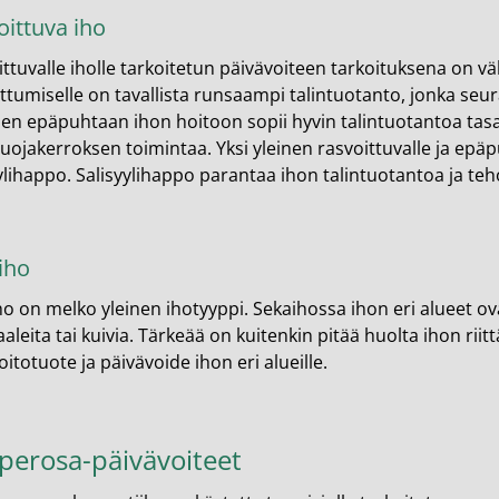
oittuva iho
ttuvalle iholle tarkoitetun päivävoiteen tarkoituksena on v
ttumiselle on ​​tavallista runsaampi talintuotanto, jonka seu
sen epäpuhtaan ihon hoitoon sopii hyvin talintuotantoa tas
uojakerroksen toimintaa. Yksi yleinen rasvoittuvalle ja epäp
yylihappo. Salisyylihappo parantaa ihon talintuotantoa ja 
iho
o on melko yleinen ihotyyppi. Sekaihossa ihon eri alueet ovat
leita tai kuivia. Tärkeää on kuitenkin pitää huolta ihon riit
itotuote ja päivävoide ihon eri alueille.
perosa-päivävoiteet