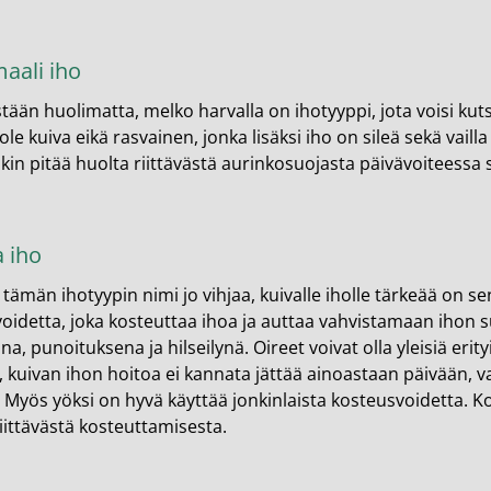
en ihonhoito ja parranajo
voiteet
aali iho
voiteet
ään huolimatta, melko harvalla on ihotyyppi, jota voisi kut
 ole kuiva eikä rasvainen, jonka lisäksi iho on sileä sekä va
umit
kin pitää huolta riittävästä aurinkosuojasta päivävoiteessa
änympärysvoiteet
t ja känsät
a iho
lonhoito
tämän ihotyypin nimi jo vihjaa, kuivalle iholle tärkeää on se
osmetiikka
oidetta, joka kosteuttaa ihoa ja auttaa vahvistamaan ihon s
na, punoituksena ja hilseilynä. Oireet voivat olla yleisiä erit
teet
i, kuivan ihon hoitoa ei kannata jättää ainoastaan päivään,
. Myös yöksi on hyvä käyttää jonkinlaista kosteusvoidetta. Ko
neulaus ja Gua sha
iittävästä kosteuttamisesta.
he navigation. Close navigation.