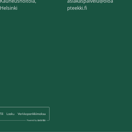
Kauneushoitola,
asiakaspalvelu@oloa
Helsinki
pteekki.fi