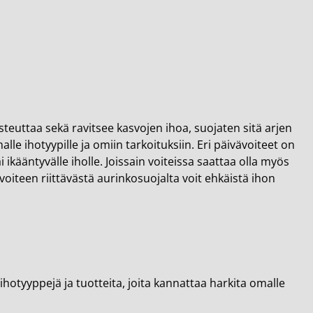
osteuttaa sekä ravitsee kasvojen ihoa, suojaten sitä arjen
lle ihotyypille ja omiin tarkoituksiin. Eri päivävoiteet on
i ikääntyvälle iholle. Joissain voiteissa saattaa olla myös
voiteen riittävästä aurinkosuojalta voit ehkäistä ihon
ihotyyppejä ja tuotteita, joita kannattaa harkita omalle