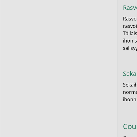
Rasv
Rasvoi
rasvoi
Tällai
ihon s
salis
Seka
Sekaih
normaa
ihonho
Cou