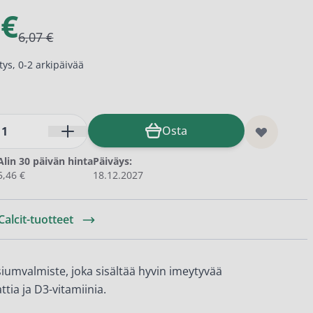
 €
6,07 €
ys, 0-2 arkipäivää
Osta
Alin 30 päivän hinta
Päiväys:
5,46 €
18.12.2027
Calcit-tuotteet
siumvalmiste, joka sisältää hyvin imeytyvää
ttia ja D3-vitamiinia.