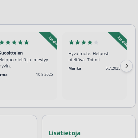
Suosittelen
Hyvä tuote. Helposti
Helppo niellä ja imeytyy
nieltävä. Toimii
hyvin.
5.7.2025
Marika
5.7.2025
10.8.2025
Irma
10.8.2025
Lisätietoja