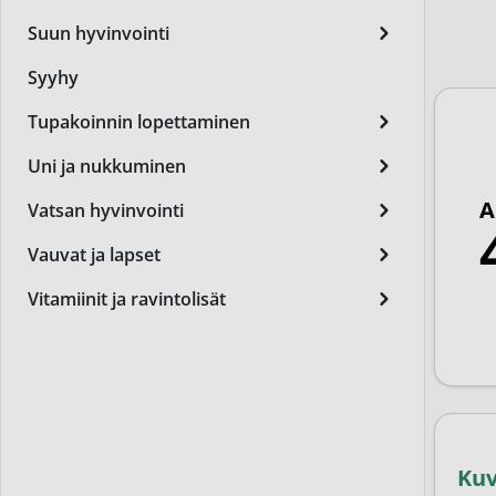
Miest
Suun hyvinvointi
Perus
Syyhy
Päivä
Tupakoinnin lopettaminen
Seer
Uni ja nukkuminen
Silm
A
Vatsan hyvinvointi
Syylä
Vauvat ja lapset
Varta
Vitamiinit ja ravintolisät
Värik
Yövoi
Mikro
End of t
Ku