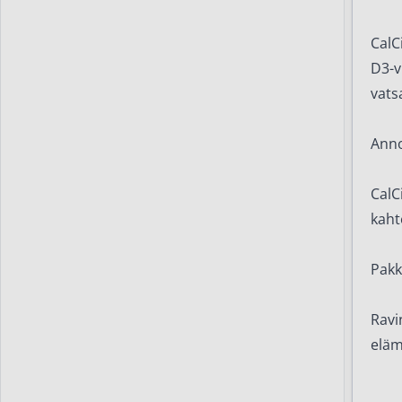
CalC
D3-v
vatsa
Anno
CalC
kaht
Pakk
Ravi
eläm