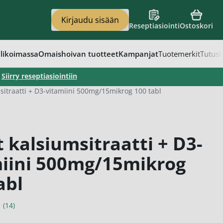
Kirjaudu sisään
Reseptiasiointi
Ostoskori
en
vat
apaino
eet
t
likoimassa
Omaishoivan tuotteet
Kampanjat
Tuotemerkit
Tutust
–
Siirry reseptiasiointiin
msitraatti + D3-vitamiini 500mg/15mikrog 100 tabl
t kalsiumsitraatti + D3-
miini 500mg/15mikrog
abl
(14)