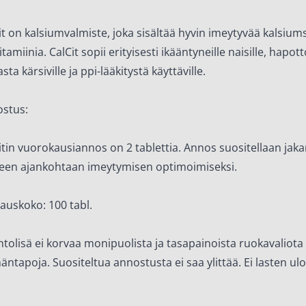
it on kalsiumvalmiste, joka sisältää hyvin imeytyvää kalsiumsi
itamiinia. CalCit sopii erityisesti ikääntyneille naisille, hapo
sta kärsiville ja ppi-lääkitystä käyttäville.
stus:
itin vuorokausiannos on 2 tablettia. Annos suositellaan ja
een ajankohtaan imeytymisen optimoimiseksi.
auskoko: 100 tabl.
ntolisä ei korvaa monipuolista ja tasapainoista ruokavaliota 
äntapoja. Suositeltua annostusta ei saa ylittää. Ei lasten ulot