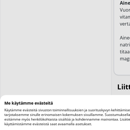
Ain
Vuor
vita
vert
Aine
natr
titaa
magn
Liit
Me käytämme evästeitä
Käytämme evästeitä sivuston toiminnallisuuksien ja suorituskyvyn kehittämis
tarjotaksemme sinulle erinomaisen kokemuksen sivuillamme. Suostumuksella
esitämme myös henkilökohtaista sisältöä ja kohdennamme mainontaa. Lisätie
käyttämistämme evästeistä saat avaamalla asetukset.