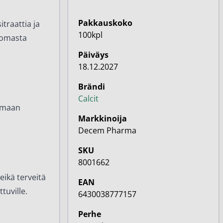
Pakkauskoko
traattia ja
100kpl
ttomasta
Päiväys
18.12.2027
Brändi
Calcit
kamaan
Markkinoija
Decem Pharma
SKU
8001662
eikä terveitä
EAN
tuville.
6430038777157
Perhe