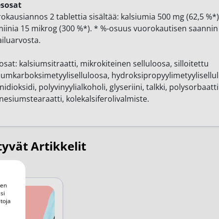
esosat
okausiannos 2 tablettia sisältää: kalsiumia 500 mg (62,5 %*)
miinia 15 mikrog (300 %*). * %-osuus vuorokautisen saannin
ailuarvosta.
osat: kalsiumsitraatti, mikrokiteinen selluloosa, silloitettu
iumkarboksimetyyliselluloosa, hydroksipropyylimetyylisellu
nidioksidi, polyvinyylialkoholi, glyseriini, talkki, polysorbaatti
esiumstearaatti, kolekalsiferolivalmiste.
tyvät Artikkelit
een
si
toja