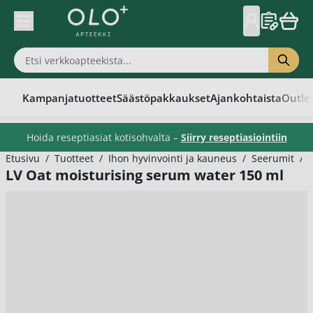
Skip to Content
Kampanjatuotteet
Säästöpakkaukset
Ajankohtaista
Outle
Hoida reseptiasiat kotisohvalta –
Siirry reseptiasiointiin
Etusivu
/
Tuotteet
/
Ihon hyvinvointi ja kauneus
/
Seerumit
/
LV Oat moisturising serum water 150 ml