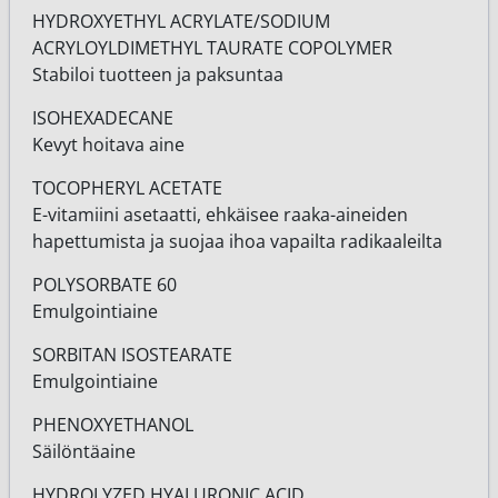
HYDROXYETHYL ACRYLATE/SODIUM
ACRYLOYLDIMETHYL TAURATE COPOLYMER
Stabiloi tuotteen ja paksuntaa
ISOHEXADECANE
Kevyt hoitava aine
TOCOPHERYL ACETATE
E-vitamiini asetaatti, ehkäisee raaka-aineiden
hapettumista ja suojaa ihoa vapailta radikaaleilta
POLYSORBATE 60
Emulgointiaine
SORBITAN ISOSTEARATE
Emulgointiaine
PHENOXYETHANOL
Säilöntäaine
HYDROLYZED HYALURONIC ACID