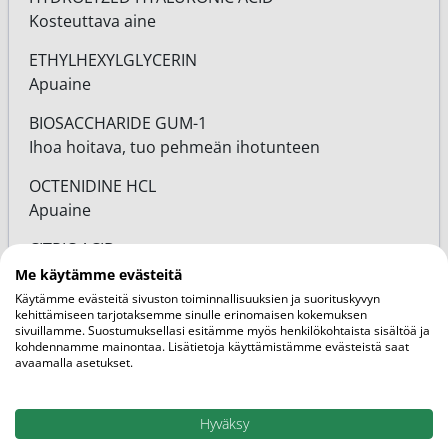
Kosteuttava aine
ETHYLHEXYLGLYCERIN
Apuaine
BIOSACCHARIDE GUM-1
Ihoa hoitava, tuo pehmeän ihotunteen
OCTENIDINE HCL
Apuaine
CITRIC ACID
pH:n säätö
Me käytämme evästeitä
Käytämme evästeitä sivuston toiminnallisuuksien ja suorituskyvyn
kehittämiseen tarjotaksemme sinulle erinomaisen kokemuksen
sivuillamme. Suostumuksellasi esitämme myös henkilökohtaista sisältöä ja
kohdennamme mainontaa. Lisätietoja käyttämistämme evästeistä saat
avaamalla asetukset.
Lisätietoja
Hyväksy
Pakkauskoko