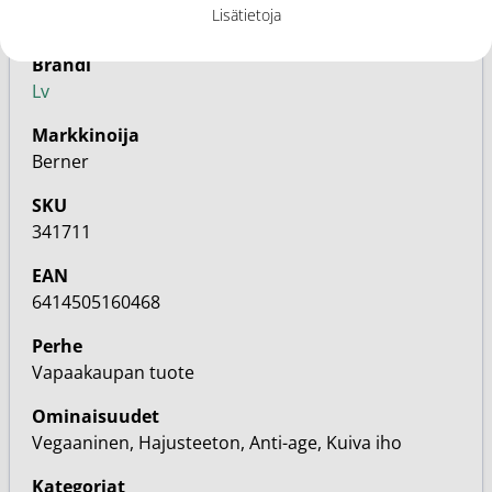
Lisätietoja
150ml
Brändi
Lv
Markkinoija
Berner
SKU
341711
EAN
6414505160468
Perhe
Vapaakaupan tuote
Ominaisuudet
Vegaaninen, Hajusteeton, Anti-age, Kuiva iho
Kategoriat