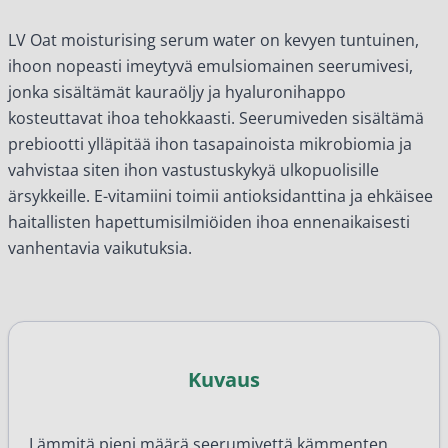
LV Oat moisturising serum water on kevyen tuntuinen,
ihoon nopeasti imeytyvä emulsiomainen seerumivesi,
jonka sisältämät kauraöljy ja hyaluronihappo
kosteuttavat ihoa tehokkaasti. Seerumiveden sisältämä
prebiootti ylläpitää ihon tasapainoista mikrobiomia ja
vahvistaa siten ihon vastustuskykyä ulkopuolisille
ärsykkeille. E-vitamiini toimii antioksidanttina ja ehkäisee
haitallisten hapettumisilmiöiden ihoa ennenaikaisesti
vanhentavia vaikutuksia.
Kuvaus
Lämmitä pieni määrä seerumivettä kämmenten