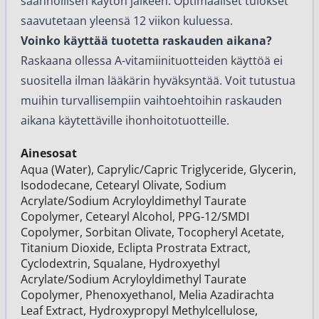
säännöllisen käytön jälkeen. Optimaaliset tulokset
saavutetaan yleensä 12 viikon kuluessa.
Voinko käyttää tuotetta raskauden aikana?
Raskaana ollessa A-vitamiinituotteiden käyttöä ei
suositella ilman lääkärin hyväksyntää. Voit tutustua
muihin turvallisempiin vaihtoehtoihin
raskauden
aikana käytettäville ihonhoitotuotteille
.
Ainesosat
Aqua (Water), Caprylic/Capric Triglyceride, Glycerin,
Isododecane, Cetearyl Olivate, Sodium
Acrylate/Sodium Acryloyldimethyl Taurate
Copolymer, Cetearyl Alcohol, PPG-12/SMDI
Copolymer, Sorbitan Olivate, Tocopheryl Acetate,
Titanium Dioxide, Eclipta Prostrata Extract,
Cyclodextrin, Squalane, Hydroxyethyl
Acrylate/Sodium Acryloyldimethyl Taurate
Copolymer, Phenoxyethanol, Melia Azadirachta
Leaf Extract, Hydroxypropyl Methylcellulose,