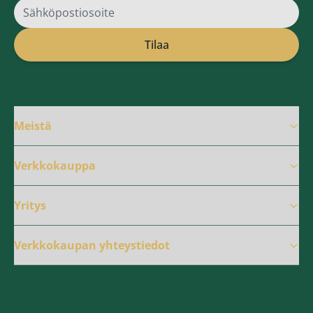
Sähköpostiosoite
Tilaa
Meistä
Verkkokauppa
Yritys
Verkkokaupan yhteystiedot