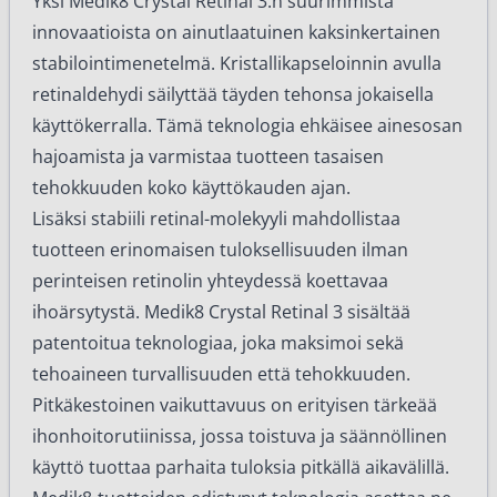
Yksi Medik8 Crystal Retinal 3:n suurimmista
innovaatioista on ainutlaatuinen kaksinkertainen
stabilointimenetelmä. Kristallikapseloinnin avulla
retinaldehydi säilyttää täyden tehonsa jokaisella
käyttökerralla. Tämä teknologia ehkäisee ainesosan
hajoamista ja varmistaa tuotteen tasaisen
tehokkuuden koko käyttökauden ajan.
Lisäksi stabiili retinal-molekyyli mahdollistaa
tuotteen erinomaisen tuloksellisuuden ilman
perinteisen retinolin yhteydessä koettavaa
ihoärsytystä. Medik8 Crystal Retinal 3 sisältää
patentoitua teknologiaa, joka maksimoi sekä
tehoaineen turvallisuuden että tehokkuuden.
Pitkäkestoinen vaikuttavuus on erityisen tärkeää
ihonhoitorutiinissa, jossa toistuva ja säännöllinen
käyttö tuottaa parhaita tuloksia pitkällä aikavälillä.