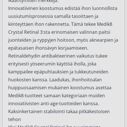
ikääntymisen merkkejä.
Innovatiivinen koostumus edistää ihon luonnollista
uusiutumisprosessia samalla tasoittaen ja
kiinteyttäen ihon rakennetta. Tämä tekee Medik8
Crystal Retinal 3:sta erinomaisen valinnan paitsi
juonteiden ja ryppyjen hoitoon, myös aknearpien ja
epätasaisen ihonsävyn korjaamiseen.
Retinaldehydin antibakteerinen vaikutus tukee
erityisesti yöseerumin käyttöä iholla, joka
kamppailee epäpuhtauksien ja tukkeutuneiden
huokosten kanssa. Laadukas, ihonhoitoalan
huippuosaamisen mukainen koostumus asettaa
Medik8-tuotteet samaan kategoriaan muiden
innovatiivisten
anti-age-tuotteiden
kanssa.
Kaksinkertainen stabilointi takaa pitkäkestoisen
tehon