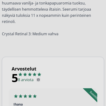
huumaava vanilja- ja tonkapapuaromia tuoksu,
täydellisen hemmotteleva iltaisin.
Seerumi
tarjoaa
näkyviä tuloksia 11 x nopeammin kuin perinteinen
retinoli.
Crystal Retinal 3: Medium vahva
Arvostelut
5
8 arviota
Ihana