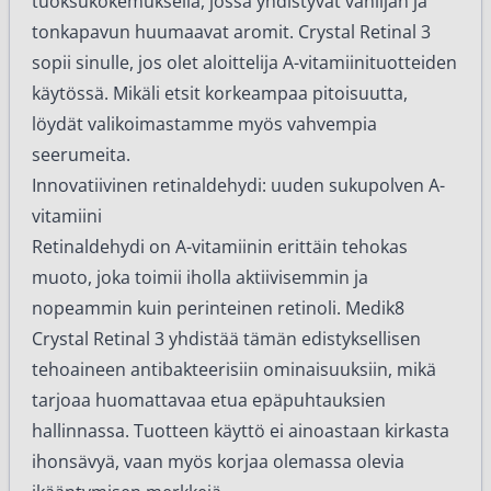
tuoksukokemuksella, jossa yhdistyvät vaniljan ja
tonkapavun huumaavat aromit. Crystal Retinal 3
sopii sinulle, jos olet aloittelija A-vitamiinituotteiden
käytössä. Mikäli etsit korkeampaa pitoisuutta,
löydät valikoimastamme myös vahvempia
seerumeita.
Innovatiivinen retinaldehydi: uuden sukupolven A-
vitamiini
Retinaldehydi on A-vitamiinin erittäin tehokas
muoto, joka toimii iholla aktiivisemmin ja
nopeammin kuin perinteinen retinoli. Medik8
Crystal Retinal 3 yhdistää tämän edistyksellisen
tehoaineen antibakteerisiin ominaisuuksiin, mikä
tarjoaa huomattavaa etua epäpuhtauksien
hallinnassa. Tuotteen käyttö ei ainoastaan kirkasta
ihonsävyä, vaan myös korjaa olemassa olevia