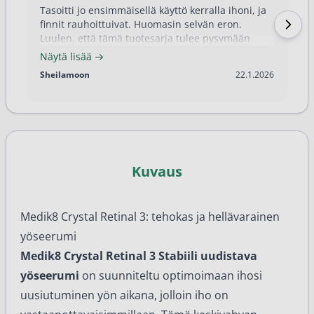
Tasoitti jo ensimmäisellä käyttö kerralla ihoni, ja
finnit rauhoittuivat. Huomasin selvän eron.
Luulen, että tämä tuotesarja tulee pysymään
matkassani pitkään!
Näytä lisää
22.1.2026
Sheilamoon
22.1.2026
Kuvaus
Medik8 Crystal Retinal 3: tehokas ja hellävarainen
yöseerumi
Medik8 Crystal Retinal 3 Stabiili uudistava
yöseerumi
on suunniteltu optimoimaan ihosi
uusiutuminen yön aikana, jolloin iho on