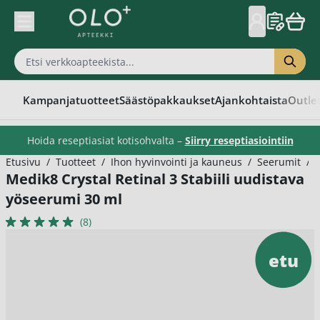
Skip to Content
Kampanjatuotteet
Säästöpakkaukset
Ajankohtaista
Outle
Hoida reseptiasiat kotisohvalta –
Siirry reseptiasiointiin
Etusivu
/
Tuotteet
/
Ihon hyvinvointi ja kauneus
/
Seerumit
/
Medik8 Crystal Retinal 3 Stabiili uudistava
yöseerumi 30 ml
(8)
etu