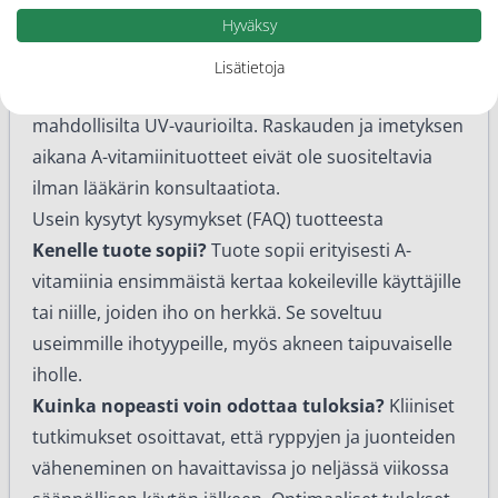
maksimoidaksesi tulokset.
Hyväksy
On tärkeää huomioida, että A-vitamiinituotteet
saattavat herkistää ihoa auringonvalolle. Käytä
Lisätietoja
aurinkovoidetta päivisin suojataksesi ihoa
mahdollisilta UV-vaurioilta. Raskauden ja imetyksen
aikana A-vitamiinituotteet eivät ole suositeltavia
ilman lääkärin konsultaatiota.
Usein kysytyt kysymykset (FAQ) tuotteesta
Kenelle tuote sopii?
Tuote sopii erityisesti A-
vitamiinia ensimmäistä kertaa kokeileville käyttäjille
tai niille, joiden iho on herkkä. Se soveltuu
useimmille ihotyypeille, myös akneen taipuvaiselle
iholle.
Kuinka nopeasti voin odottaa tuloksia?
Kliiniset
tutkimukset osoittavat, että ryppyjen ja juonteiden
väheneminen on havaittavissa jo neljässä viikossa