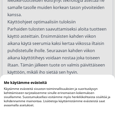
Medik8-tuotteiden edistynyt teknologia asettaa ne
samalle tasolle muiden korkean tason
yövoiteiden
kanssa.
Käyttöohjeet optimaalisiin tuloksiin
Parhaiden tulosten saavuttamiseksi aloita tuotteen
käyttö asteittain. Ensimmäisten kahden viikon
aikana käytä seerumia kaksi kertaa viikossa iltaisin
puhdistetulle iholle. Seuraavan kahden viikon
aikana käyttötiheys voidaan nostaa joka toiseen
iltaan. Tämän jälkeen tuote on valmis päivittäiseen
käyttöön, mikäli iho sietää sen hyvin.
Levitä pieni määrä seerumia tasaisesti kasvoille,
Me käytämme evästeitä
kaulalle ja dekolteelle. Anna seerumin imeytyä
Käytämme evästeitä sivuston toiminnallisuuksien ja suorituskyvyn
kehittämiseen tarjotaksemme sinulle erinomaisen kokemuksen
muutaman minuutin ajan ennen kosteusvoiteen
sivuillamme. Suostumuksellasi esitämme myös henkilökohtaista sisältöä ja
levittämistä. Yhdistä seerumiin kosteuttava
kohdennamme mainontaa. Lisätietoja käyttämistämme evästeistä saat
avaamalla asetukset.
yövoide, esimerkiksi
anti-age-yövoiteet
,