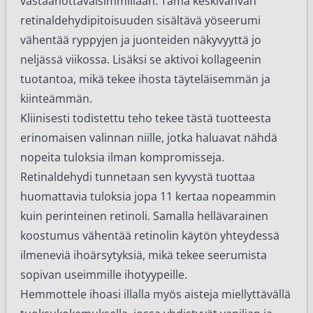
vastaanottavaisimmillaan. Tämä keskivahvan
retinaldehydipitoisuuden sisältävä yöseerumi
vähentää ryppyjen ja juonteiden näkyvyyttä jo
neljässä viikossa. Lisäksi se aktivoi kollageenin
tuotantoa, mikä tekee ihosta täyteläisemmän ja
kiinteämmän.
Kliinisesti todistettu teho tekee tästä tuotteesta
erinomaisen valinnan niille, jotka haluavat nähdä
nopeita tuloksia ilman kompromisseja.
Retinaldehydi tunnetaan sen kyvystä tuottaa
huomattavia tuloksia jopa 11 kertaa nopeammin
kuin perinteinen retinoli. Samalla hellävarainen
koostumus vähentää retinolin käytön yhteydessä
ilmeneviä ihoärsytyksiä, mikä tekee seerumista
sopivan useimmille ihotyypeille.
Hemmottele ihoasi illalla myös aisteja miellyttävällä