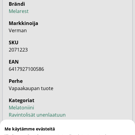
Brändi
Melarest
Markkinoija
Verman
SKU
2071223
EAN
6417927100586
Perhe
Vapaakaupan tuote
Kategoriat
Melatoniini
Ravintolisät unenlaatuun
Vitamiinit ja ravintolisät
Me käytämme evästeitä
Melatoniini