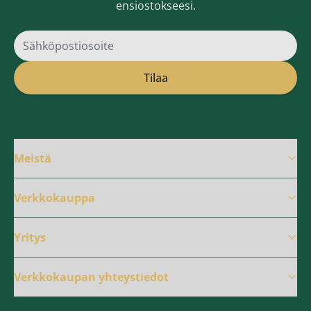
ensiostokseesi.
Sähköpostiosoite
Tilaa
Meistä
Verkkokauppa
Yritys
Verkkokaupan yhteystiedot