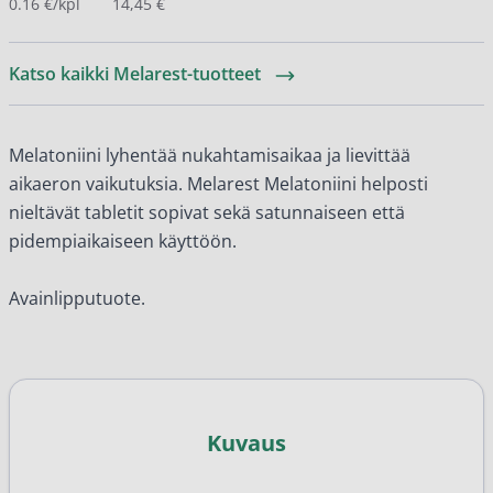
0.16 €/kpl
14,45 €
Katso kaikki Melarest-tuotteet
Melatoniini lyhentää nukahtamisaikaa ja lievittää
aikaeron vaikutuksia. Melarest Melatoniini helposti
nieltävät tabletit sopivat sekä satunnaiseen että
pidempiaikaiseen käyttöön.
Avainlipputuote.
Kuvaus