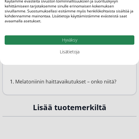
Uni ja nukkuminen
Käytämme evästeitä sivuston toiminnallisuuksien ja suorituskyvyn
kehittämiseen tarjotaksemme sinulle erinomaisen kokemuksen
Melarest
sivuillamme. Suostumuksellasi esitämme myös henkilökohtaista sisältöä ja
Tuotemerkit
kohdennamme mainontaa. Lisätietoja käyttämistämme evästeistä saat
avaamalla asetukset.
Tarjoustärpit
Hyväksy
Lisätietoja
Samankaltaiset artikkelit
Melatoniinin haittavaikutukset – onko niitä?
Lisää tuotemerkiltä