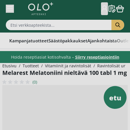
Skip to Content
Kampanjatuotteet
Säästöpakkaukset
Ajankohtaista
Outle
Hoida reseptiasiat kotisohvalta –
Siirry reseptiasiointiin
Etusivu
/
Tuotteet
/
Vitamiinit ja ravintolisät
/
Ravintolisät une
Melarest Melatoniini nieltävä 100 tabl 1 mg
(0)
etu