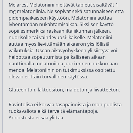
Melarest Melatoniini nieltävät tabletit sisältävät 1
mg melatoniinia. Ne sopivat sekä satunnaiseen että
pidempiaikaiseen käyttöön. Melatoniini auttaa
lyhentämään nukahtamisaikaa. Siksi sen käyttö
sopii esimerkiksi raskaan iltaliikunnan jälkeen,
nuorisolle tai vaihdevuosi-ikäiselle. Melatoniini
auttaa myös lievittämään aikaeron yksilöllisiä
vaikutuksia. Usean aikavyöhykkeen yli siirtyvä voi
helpottaa sopeutumista paikalliseen aikaan
nauttimalla melatoniinia juuri ennen nukkumaan
menoa. Melatoniinin on tutkimuksissa osoitettu
olevan erittäin turvallinen käytössä.
Gluteeniton, laktoositon, maidoton ja liivatteeton.
Ravintolisä ei korvaa tasapainoista ja monipuolista
ruokavaliota eikä terveitä elämäntapoja.
Annostusta ei saa ylittää.