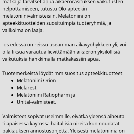
matka ja tarvitset apua aikaerorasituksen vaikutusten
helpottamiseen, tutustu Olo-apteekin
melatoniinivalmisteisiin. Melatoniini on
apteekkituotteiden suosituimpia tuoteryhmiä, ja
valikoima on laaja.
Jos edessä on reissu useamman aikavyöhykkeen yli, voi
olla fiksua varautua lievittämään aikaeron yksilöllisiä
vaikutuksia hankkimalla matkakassiin apua.
Tuotemerkeistä löydät mm suositus apteekkituotteet:
Melatoniini Orion
Melarest
Melatoniini Ratiopharm
ja
Unital
-valmisteet.
Valmisteet sopivat useimmille, eivätkä yleensä aiheuta
tilapäisessä käytössä haitallisia oireita kun noudatat
pakkauksen annostusohjetta. Yleisesti melatoniinia on