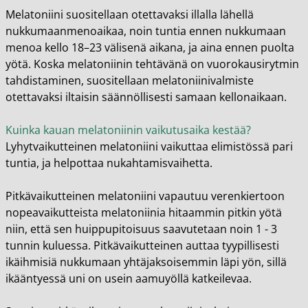
Melatoniini suositellaan otettavaksi illalla lähellä
nukkumaanmenoaikaa, noin tuntia ennen nukkumaan
menoa kello 18–23 välisenä aikana, ja aina ennen puolta
yötä. Koska melatoniinin tehtävänä on vuorokausirytmin
tahdistaminen, suositellaan melatoniinivalmiste
otettavaksi iltaisin säännöllisesti samaan kellonaikaan.
Kuinka kauan melatoniinin vaikutusaika kestää?
Lyhytvaikutteinen melatoniini vaikuttaa elimistössä pari
tuntia, ja helpottaa nukahtamisvaihetta.
Pitkävaikutteinen melatoniini vapautuu verenkiertoon
nopeavaikutteista melatoniinia hitaammin pitkin yötä
niin, että sen huippupitoisuus saavutetaan noin 1 - 3
tunnin kuluessa. Pitkävaikutteinen auttaa tyypillisesti
ikäihmisiä nukkumaan yhtäjaksoisemmin läpi yön, sillä
ikääntyessä uni on usein aamuyöllä katkeilevaa.