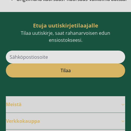
Etuja uutiskirjetilaajalle
Tilaa uutiskirje, saat rahanarvoisen edun
ensiostokseesi.
Sähköpostiosoite
Tilaa
Meistä
Verkkokauppa