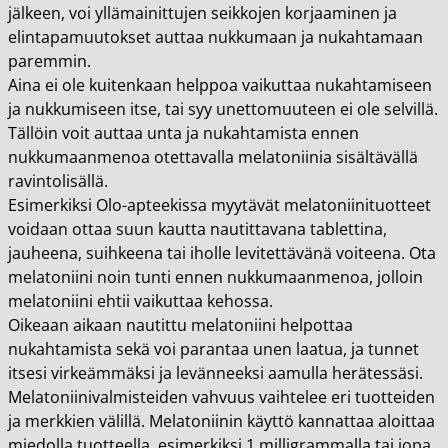
jälkeen, voi yllämainittujen seikkojen korjaaminen ja
elintapamuutokset auttaa nukkumaan ja nukahtamaan
paremmin.
Aina ei ole kuitenkaan helppoa vaikuttaa nukahtamiseen
ja nukkumiseen itse, tai syy unettomuuteen ei ole selvillä.
Tällöin voit auttaa unta ja nukahtamista ennen
nukkumaanmenoa otettavalla melatoniinia sisältävällä
ravintolisällä.
Esimerkiksi Olo-apteekissa myytävät melatoniinituotteet
voidaan ottaa suun kautta nautittavana tablettina,
jauheena, suihkeena tai iholle levitettävänä voiteena. Ota
melatoniini noin tunti ennen nukkumaanmenoa, jolloin
melatoniini ehtii vaikuttaa kehossa.
Oikeaan aikaan nautittu melatoniini helpottaa
nukahtamista sekä voi parantaa unen laatua, ja tunnet
itsesi virkeämmäksi ja levänneeksi aamulla herätessäsi.
Melatoniinivalmisteiden vahvuus vaihtelee eri tuotteiden
ja merkkien välillä. Melatoniinin käyttö kannattaa aloittaa
miedolla tuotteella, esimerkiksi 1 milligrammalla tai jopa