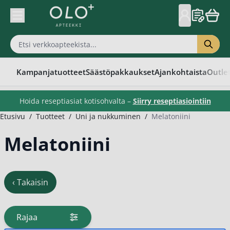
Skip to Content
Kampanjatuotteet
Säästöpakkaukset
Ajankohtaista
Outle
Hoida reseptiasiat kotisohvalta –
Siirry reseptiasiointiin
Etusivu
/
Tuotteet
/
Uni ja nukkuminen
/
Melatoniini
Melatoniini
‹
Takaisin
Rajaa
tuotteita