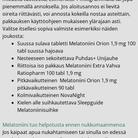
pienemmällä annoksella. Jos aloitusannos ei lievitä
oireita riittävästi, voi annosta kokeilla nostaa asteittain,
pakkauksen käyttöohjeen mukaiseen ylärajaan asti.
Valitse itsellesi sopiva valmiste esimerkiksi näiden
joukosta:
Suussa sulava tabletti
Melatoniini Orion 1,9 mg 100
tabl suussa hajoava
Nesteeseen sekoitettava
Puhdas+ Unijauhe
Riittoisa iso pakkaus
Melatoniini Extra Vahva
Ratiopharm 100 tabl 1,9 mg
Pitkävaikutteinen
Melatoniini Orion 1,9 mg
pitkävaikutteinen 90 tabl
Kolmivaikutteinen
NovaNight
Kielen alle suihkautettava
Sleepguide
Melatoniinisuihke
Melatoniini tuo helpotusta ennen nukkumaanmenoa
Jos kaipaat apua nukahtamiseen tai sinulla on edessä