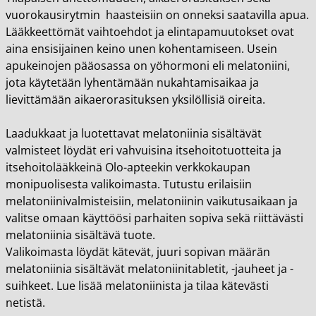
vuorokausirytmin haasteisiin on onneksi saatavilla apua.
Lääkkeettömät vaihtoehdot ja elintapamuutokset ovat
aina ensisijainen keino unen kohentamiseen. Usein
apukeinojen pääosassa on yöhormoni eli melatoniini,
jota käytetään lyhentämään nukahtamisaikaa ja
lievittämään aikaerorasituksen yksilöllisiä oireita.
Laadukkaat ja luotettavat melatoniinia sisältävät
valmisteet löydät eri vahvuisina itsehoitotuotteita ja
itsehoitolääkkeinä Olo-apteekin verkkokaupan
monipuolisesta valikoimasta. Tutustu erilaisiin
melatoniinivalmisteisiin, melatoniinin vaikutusaikaan ja
valitse omaan käyttöösi parhaiten sopiva sekä riittävästi
melatoniinia sisältävä tuote.
Valikoimasta löydät kätevät, juuri sopivan määrän
melatoniinia sisältävät melatoniinitabletit, -jauheet ja -
suihkeet. Lue lisää melatoniinista ja tilaa kätevästi
netistä.