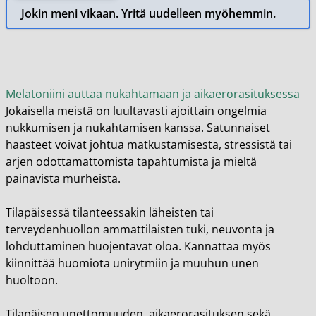
Jokin meni vikaan. Yritä uudelleen myöhemmin.
Melatoniini auttaa nukahtamaan ja aikaerorasituksessa
Jokaisella meistä on luultavasti ajoittain ongelmia
nukkumisen ja nukahtamisen kanssa. Satunnaiset
haasteet voivat johtua matkustamisesta, stressistä tai
arjen odottamattomista tapahtumista ja mieltä
painavista murheista.
Tilapäisessä tilanteessakin läheisten tai
terveydenhuollon ammattilaisten tuki, neuvonta ja
lohduttaminen huojentavat oloa. Kannattaa myös
kiinnittää huomiota unirytmiin ja muuhun unen
huoltoon.
Tilapäisen unettomuuden, aikaerorasituksen sekä