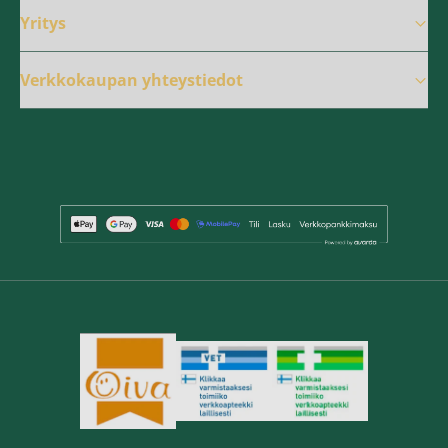
Yritys
Verkkokaupan yhteystiedot