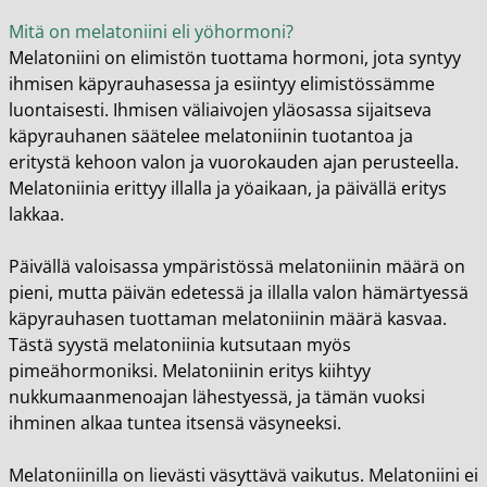
Mitä on melatoniini eli yöhormoni?
Melatoniini on elimistön tuottama hormoni, jota syntyy
ihmisen käpyrauhasessa ja esiintyy elimistössämme
luontaisesti. Ihmisen väliaivojen yläosassa sijaitseva
käpyrauhanen säätelee melatoniinin tuotantoa ja
eritystä kehoon valon ja vuorokauden ajan perusteella.
Melatoniinia erittyy illalla ja yöaikaan, ja päivällä eritys
lakkaa.
Päivällä valoisassa ympäristössä melatoniinin määrä on
pieni, mutta päivän edetessä ja illalla valon hämärtyessä
käpyrauhasen tuottaman melatoniinin määrä kasvaa.
Tästä syystä melatoniinia kutsutaan myös
pimeähormoniksi. Melatoniinin eritys kiihtyy
nukkumaanmenoajan lähestyessä, ja tämän vuoksi
ihminen alkaa tuntea itsensä väsyneeksi.
Melatoniinilla on lievästi väsyttävä vaikutus. Melatoniini ei