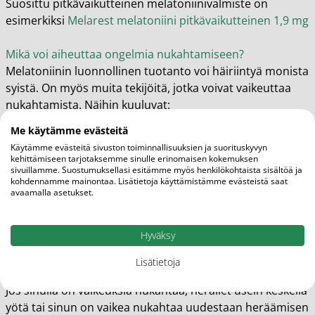
Suosittu pitkävaikutteinen melatoniinivalmiste on
esimerkiksi
Melarest melatoniini pitkävaikutteinen 1,9 mg
Mikä voi aiheuttaa ongelmia nukahtamiseen?
Melatoniinin luonnollinen tuotanto voi häiriintyä monista
syistä. On myös muita tekijöitä, jotka voivat vaikeuttaa
nukahtamista. Näihin kuuluvat:
älylaitteet ja sinistä valoa tuottavat laitteet, kuten
Me käytämme evästeitä
tietokoneet ja puhelimet
Käytämme evästeitä sivuston toiminnallisuuksien ja suorituskyvyn
valoisa ympäristö
kehittämiseen tarjotaksemme sinulle erinomaisen kokemuksen
sivuillamme. Suostumuksellasi esitämme myös henkilökohtaista sisältöä ja
aikaerorasitus eli jet lagin oireet
kohdennamme mainontaa. Lisätietoja käyttämistämme evästeistä saat
alkoholin käyttö ja muut päihteet
avaamalla asetukset.
runsas kofeiinin nauttiminen aiemmin päivällä ja
lähellä nukkumaanmenoa
Hyväksy
stressi
Lisätietoja
Melatoniinivalmisteet ja niiden käyttö
Jos sinulla on vaikeuksia nukahtaa, heräilet usein keskellä
yötä tai sinun on vaikea nukahtaa uudestaan heräämisen