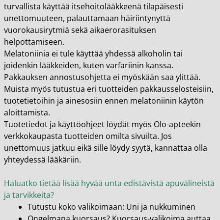
turvallista käyttää itsehoitolääkkeenä tilapäisesti
unettomuuteen, palauttamaan häiriintynyttä
vuorokausirytmiä sekä aikaerorasituksen
helpottamiseen.
Melatoniinia ei tule käyttää yhdessä alkoholin tai
joidenkin lääkkeiden, kuten varfariinin kanssa.
Pakkauksen annostusohjetta ei myöskään saa ylittää.
Muista myös tutustua eri tuotteiden pakkausselosteisiin,
tuotetietoihin ja ainesosiin ennen melatoniinin käytön
aloittamista.
Tuotetiedot ja käyttöohjeet löydät myös Olo-apteekin
verkkokaupasta tuotteiden omilta sivuilta. Jos
unettomuus jatkuu eikä sille löydy syytä, kannattaa olla
yhteydessä lääkäriin.
Haluatko tietää lisää hyvää unta edistävistä apuvälineistä
ja tarvikkeita?
Tutustu koko valikoimaan:
Uni ja nukkuminen
Ongelmana kuorsaus?
Kuorsaus-valikoima
auttaa.