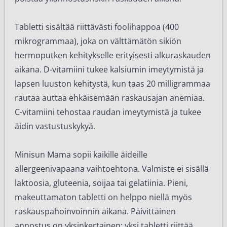
Tabletti sisältää riittävästi foolihappoa (400
mikrogrammaa), joka on välttämätön sikiön
hermoputken kehitykselle erityisesti alkuraskauden
aikana. D-vitamiini tukee kalsiumin imeytymistä ja
lapsen luuston kehitystä, kun taas 20 milligrammaa
rautaa auttaa ehkäisemään raskausajan anemiaa.
C-vitamiini tehostaa raudan imeytymistä ja tukee
äidin vastustuskykyä.
Minisun Mama sopii kaikille äideille
allergeenivapaana vaihtoehtona. Valmiste ei sisällä
laktoosia, gluteenia, soijaa tai gelatiinia. Pieni,
makeuttamaton tabletti on helppo niellä myös
raskauspahoinvoinnin aikana. Päivittäinen
annostus on yksinkertainen: yksi tabletti riittää