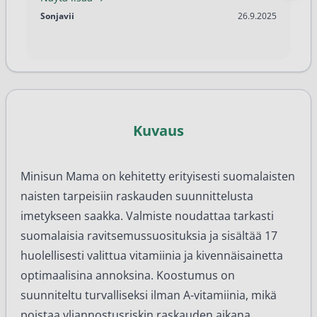
26.9.2025
Sonjavii
26.9.2025
Kuvaus
Minisun Mama on kehitetty erityisesti suomalaisten
naisten tarpeisiin raskauden suunnittelusta
imetykseen saakka. Valmiste noudattaa tarkasti
suomalaisia ravitsemussuosituksia ja sisältää 17
huolellisesti valittua vitamiinia ja kivennäisainetta
optimaalisina annoksina. Koostumus on
suunniteltu turvalliseksi ilman A-vitamiinia, mikä
poistaa yliannostusriskin raskauden aikana.