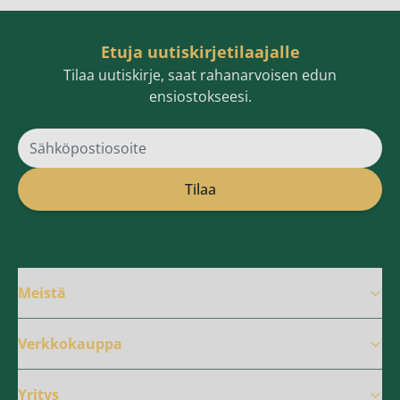
Etuja uutiskirjetilaajalle
Tilaa uutiskirje, saat rahanarvoisen edun
ensiostokseesi.
Sähköpostiosoite
Tilaa
Meistä
Verkkokauppa
Yritys