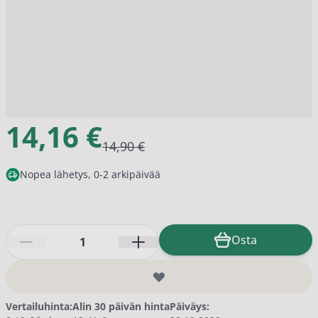
14,16 €
14,90 €
Nopea lähetys, 0-2 arkipäivää
Määrä
Osta
Vertailuhinta:
Alin 30 päivän hinta
Päiväys: