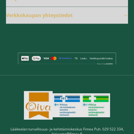
Verkkokaupan yhteystiedot
Lääkealan turvallisuus- ja kehittämiskeskus Fimea Puh. 029 522 334,
kirjaamo@fimea.fi