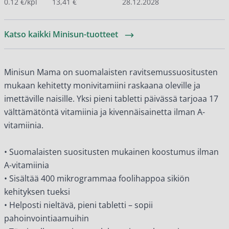
0.12 €/kpl
13,41 €
28.12.2028
Katso kaikki Minisun-tuotteet
Minisun Mama on suomalaisten ravitsemussuositusten
mukaan kehitetty monivitamiini raskaana oleville ja
imettäville naisille. Yksi pieni tabletti päivässä tarjoaa 17
välttämätöntä vitamiinia ja kivennäisainetta ilman A-
vitamiinia.
• Suomalaisten suositusten mukainen koostumus ilman
A-vitamiinia
• Sisältää 400 mikrogrammaa foolihappoa sikiön
kehityksen tueksi
• Helposti nieltävä, pieni tabletti – sopii
pahoinvointiaamuihin