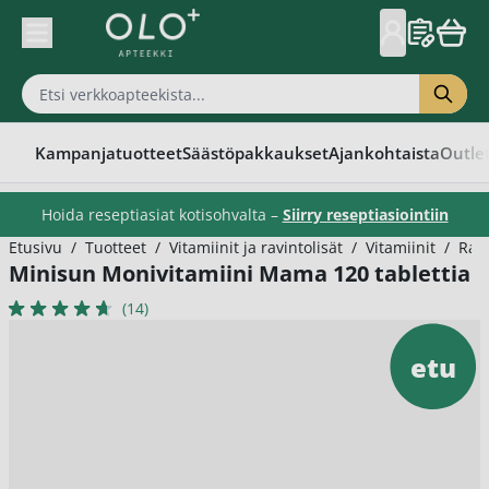
Skip to Content
Kampanjatuotteet
Säästöpakkaukset
Ajankohtaista
Outle
Hoida reseptiasiat kotisohvalta –
Siirry reseptiasiointiin
Etusivu
/
Tuotteet
/
Vitamiinit ja ravintolisät
/
Vitamiinit
/
Rask
Minisun Monivitamiini Mama 120 tablettia
(14)
etu