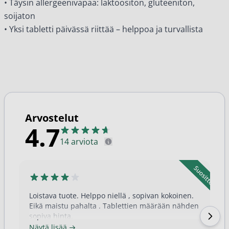
• Täysin allergeenivapaa: laktoositon, gluteeniton,
soijaton
• Yksi tabletti päivässä riittää – helppoa ja turvallista
Arvostelut
4.7
14 arviota
Loistava tuote. Helppo niellä , sopivan kokoinen.
Eikä maistu pahalta . Tablettien määrään nähden
sopiva hinta.
Näytä lisää