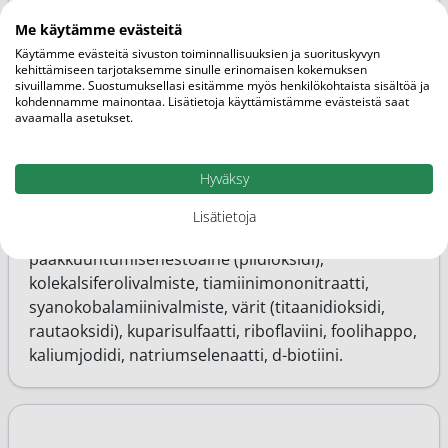
Täyteaineet (mikrokiteinen selluloosa,
Me käytämme evästeitä
dikalsiumfosfaatti, silloitettu
Käytämme evästeitä sivuston toiminnallisuuksien ja suorituskyvyn
natriumkarboksimetyyliselluloosa),
kehittämiseen tarjotaksemme sinulle erinomaisen kokemuksen
sivuillamme. Suostumuksellasi esitämme myös henkilökohtaista sisältöä ja
magnesiumoksidi, askorbiinihappo,
kohdennamme mainontaa. Lisätietoja käyttämistämme evästeistä saat
ferrofumaraatti, nikotiiniamidi, pintakäsittelyaineet
avaamalla asetukset.
(hydroksipropyylimetyyliselluloosa, talkki),
sinkkioksidi, DL-alfatokoferyyliasetaatti,
Hyväksy
stabilointiaine (rasvahappojen magnesiumsuolat),
muunnettu maissitärkkelys, maltodekstriini,
Lisätietoja
kalsium-D-pantotenaatti, pyridoksiinihydrokloridi,
paakkuuntumisenestoaine (piidioksidi),
kolekalsiferolivalmiste, tiamiinimononitraatti,
syanokobalamiinivalmiste, värit (titaanidioksidi,
rautaoksidi), kuparisulfaatti, riboflaviini, foolihappo,
kaliumjodidi, natriumselenaatti, d-biotiini.