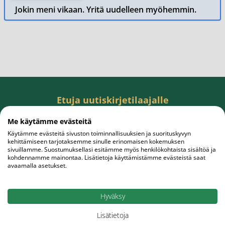
Jokin meni vikaan. Yritä uudelleen myöhemmin.
Etuja uutiskirjetilaajalle
Tilaa uutiskirje, saat rahanarvoisen edun
Me käytämme evästeitä
ensiostokseesi.
Käytämme evästeitä sivuston toiminnallisuuksien ja suorituskyvyn
kehittämiseen tarjotaksemme sinulle erinomaisen kokemuksen
sivuillamme. Suostumuksellasi esitämme myös henkilökohtaista sisältöä ja
kohdennamme mainontaa. Lisätietoja käyttämistämme evästeistä saat
avaamalla asetukset.
Sähköpostiosoite
Tilaa
Hyväksy
Lisätietoja