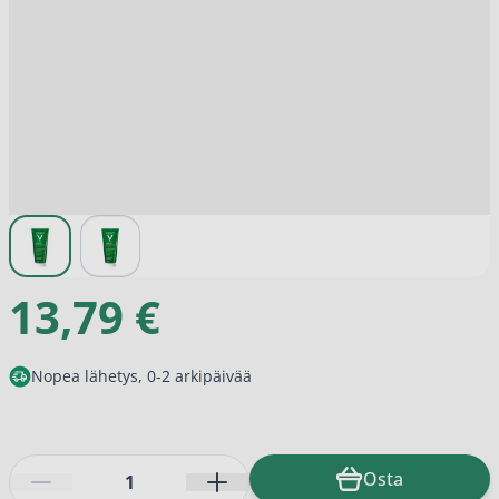
View larger image
View larger image
13,79 €
Nopea lähetys, 0-2 arkipäivää
Määrä
Osta