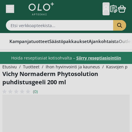
Skip to Content
Kampanjatuotteet
Säästöpakkaukset
Ajankohtaista
Outle
Hoida reseptiasiat kotisohvalta –
Siirry reseptiasiointiin
Etusivu
/
Tuotteet
/
Ihon hyvinvointi ja kauneus
/
Kasvojen puh
Vichy Normaderm Phytosolution
puhdistusgeeli 200 ml
(0)