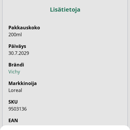
Lisätietoja
Pakkauskoko
200ml
Päiväys
30.7.2029
Brändi
Vichy
Markkinoija
Loreal
SKU
9503136
EAN
5703147437573