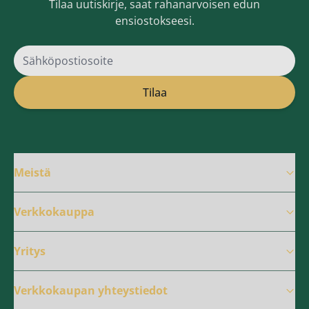
Tilaa uutiskirje, saat rahanarvoisen edun
ensiostokseesi.
Sähköpostiosoite
Tilaa
Meistä
Verkkokauppa
Yritys
Verkkokaupan yhteystiedot