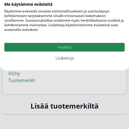
Me käytämme evästeitä
Perhe
Käytämme evästeitä sivuston toiminnallisuuksien ja suorituskyvyn
Vapaakaupan tuote
kehittämiseen tarjotaksemme sinulle erinomaisen kokemuksen
sivuillamme. Suostumuksellasi esitämme myös henkilökohtaista sisältöä ja
kohdennamme mainontaa. Lisätietoja käyttämistämme evästeistä saat
Ominaisuudet
avaamalla asetukset.
Herkkä iho, Normaali-/sekaiho, Epäpuhdas iho
Kategoriat
Hyväksy
Puhdistusvoiteet ja -geelit
Lisätietoja
Kasvojen puhdistus
Ihon hyvinvointi ja kauneus
Vichy
Tuotemerkit
Lisää tuotemerkiltä