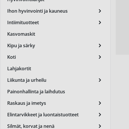
Itser
Komb
End of t
End of t
End of t
End of t
End of t
Urhei
Muut 
Kissa
Koir
Suoja
Jalko
Seer
Kasvo
Kondo
Tule
Kylmä
Tukko
Kuiv
Last
Magn
Moniv
Ihon hyvinvointi ja kauneus
End of t
End of t
End of t
End of t
End of t
Table
Korv
Kissa
Koira
K Be
Seer
Kuuka
Prote
Muut 
Last
Laste
Nest
Raska
Intiimituotteet
End of t
End of t
End of t
Testit
Koira
Kasv
Silm
Liuku
Rakko
Muut
Niist
Raut
Muut 
Kasvomaskit
End of t
Veren
Koira
Kasv
Varta
Muut 
Tuet 
Paha
Tutit
Selee
Kipu ja särky
End of t
End of t
End of t
Veren
Kasv
Ovula
Prote
Äidi
Sinkk
Koti
End of t
End of t
Kasvo
Perä
Päivi
Ubik
Lahjakortit
Kynsi
Raska
Suuv
Ravint
Liikunta ja urheilu
End of t
Käsie
Virts
Gluko
Painonhallinta ja laihdutus
Lahj
Vaih
Ravin
Raskaus ja imetys
Laste
Sukup
Muut 
Elintarvikkeet ja luontaistuotteet
End of t
End of t
Luon
Silmät, korvat ja nenä