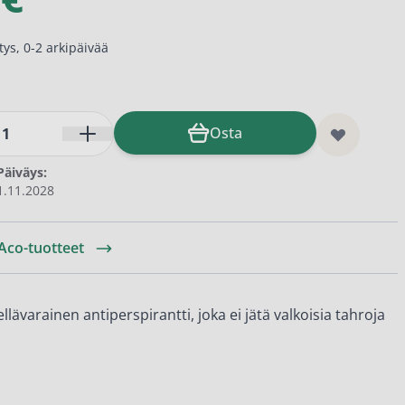
ys, 0-2 arkipäivää
Osta
Päiväys:
1.11.2028
 Aco-tuotteet
llävarainen antiperspirantti, joka ei jätä valkoisia tahroja