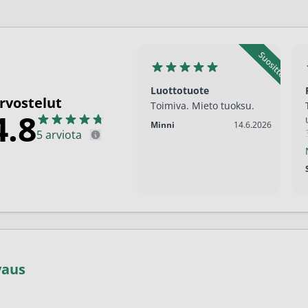
en ihonhoito ja parranajo
voiteet
voiteet
umit
Luottotuote
rvostelut
Toimiva. Mieto tuoksu.
4.8
änympärysvoiteet
14.6.2026
Minni
14.6.2026
5 arviota
t ja känsät
lonhoito
osmetiikka
teet
neulaus ja Gua sha
vaus
he navigation. Close navigation.