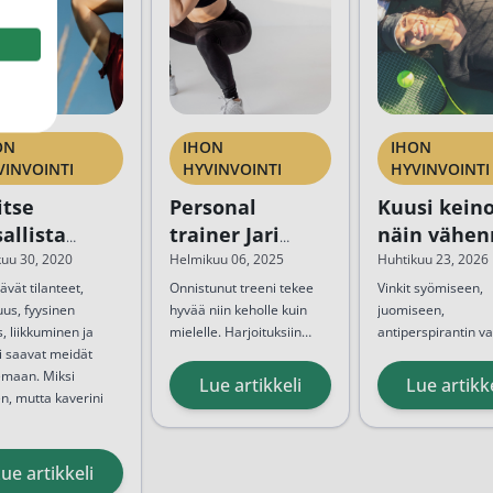
ON
IHON
IHON
VINVOINTI
HYVINVOINTI
HYVINVOINTI
itse
Personal
Kuusi keino
allista
trainer Jari
näin vähen
oilua
Sorsan vinkit
hikoilua
kuu 30, 2020
Helmikuu 06, 2025
Huhtikuu 23, 2026
hyvään treeniin
helteellä
tävät tilanteet,
Onnistunut treeni tekee
Vinkit syömiseen,
us, fyysinen
hyvää niin keholle kuin
juomiseen,
s, liikkuminen ja
mielelle. Harjoituksiin
antiperspirantin va
i saavat meidät
tulee kuitenkin
Personal trainer
Jari
ja trooppisiin öihin
Ikimuistoisimpina
emaan. Miksi
valmistautua huolella,
Sorsa
on monille tuttu
auttavat selviämä
kesäpäivinä aurink
Lue artikkeli
Lue artikk
en, mutta kaverini
jotta niistä saa irti
kasvo. Hän toimi
hellejaksoista. Näil
paistaa, jäätelöä k
parhaimman.
kuntovalmentajana
vinkeillä kesästäsi 
ja...
keväällä 2022 nähdyssä
pelkkää nautintoa –
Suurin...
hikistä taistelua.
ue artikkeli