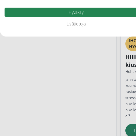
Hyväksy
Lisätietoja
IH
HY
Hill
kius
hik
Huhti
Jännit
kuumu
rasitu
stress
hikoil
hikoil
ei?
L