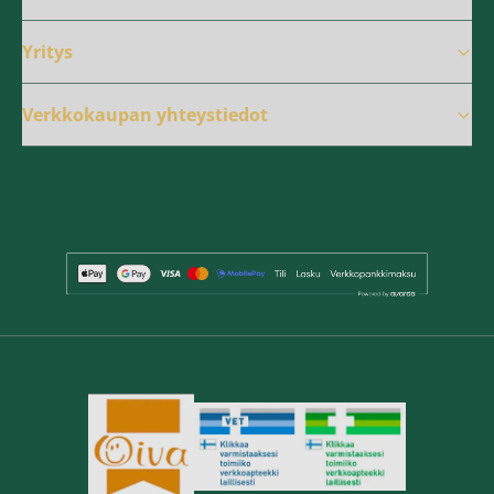
Yritys
Verkkokaupan yhteystiedot