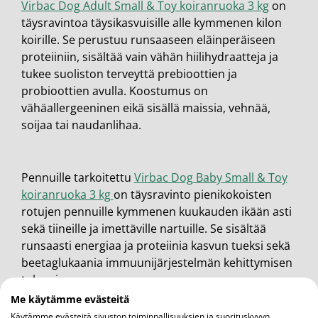
Virbac Dog Adult Small & Toy koiranruoka 3 kg
on
täysravintoa täysikasvuisille alle kymmenen kilon
koirille. Se perustuu runsaaseen eläinperäiseen
proteiiniin, sisältää vain vähän hiilihydraatteja ja
tukee suoliston terveyttä prebioottien ja
probioottien avulla. Koostumus on
vähäallergeeninen eikä sisällä maissia, vehnää,
soijaa tai naudanlihaa.
Pennuille tarkoitettu
Virbac Dog Baby Small & Toy
koiranruoka 3 kg
on täysravinto pienikokoisten
rotujen pennuille kymmenen kuukauden ikään asti
sekä tiineille ja imettäville nartuille. Se sisältää
runsaasti energiaa ja proteiinia kasvun tueksi sekä
beetaglukaania immuunijärjestelmän kehittymisen
tukemiseen.
Me käytämme evästeitä
Käytämme evästeitä sivuston toiminnallisuuksien ja suorituskyvyn