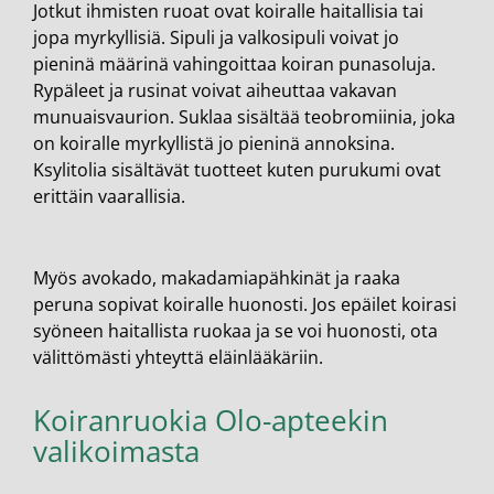
Jotkut ihmisten ruoat ovat koiralle haitallisia tai
jopa myrkyllisiä. Sipuli ja valkosipuli voivat jo
pieninä määrinä vahingoittaa koiran punasoluja.
Rypäleet ja rusinat voivat aiheuttaa vakavan
munuaisvaurion. Suklaa sisältää teobromiinia, joka
on koiralle myrkyllistä jo pieninä annoksina.
Ksylitolia sisältävät tuotteet kuten purukumi ovat
erittäin vaarallisia.
Myös avokado, makadamiapähkinät ja raaka
peruna sopivat koiralle huonosti. Jos epäilet koirasi
syöneen haitallista ruokaa ja se voi huonosti, ota
välittömästi yhteyttä eläinlääkäriin.
Koiranruokia Olo-apteekin
valikoimasta