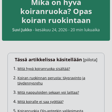
Mikä on hyvä
koiranruoka? Opas
koiran ruokintaan
Suvi Jukko
-
kesäkuu 24, 2026
- 20 min lukuaika
Tässä artikkelissa käsitellään
[
piilota
]
Mitä hyvä koiranruoka sisältää?
Koiran ruokinnan perusta: täysravinto ja
täydennysrehu
Mitä nappuloiden sekaan voi laittaa?
Mitä koiralle ei saa syöttää?
Koiranruokia Olo-apteekin valikoimasta