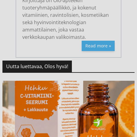
Kirjoittaja on Olo-apteekin
tuoteryhmäpäällikkö, ja kokenut
vitamiinien, ravintolisien, kosmetiikan
sekä hyvinvointiteknologian
ammattilainen, joka vastaa
verkkokaupan valikoimasta.
Read more »
Uutta luettavaa, Olos hyvä!