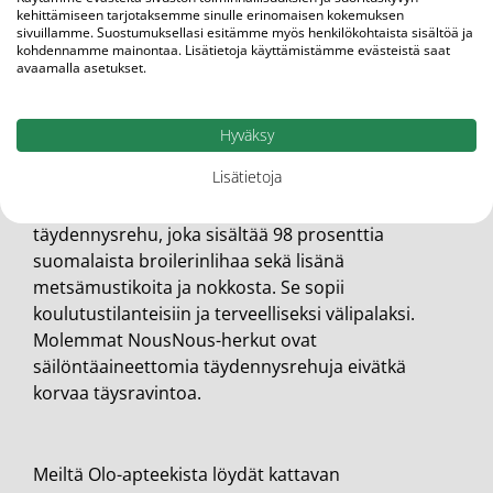
kehittämiseen tarjotaksemme sinulle erinomaisen kokemuksen
NousNous pienet naudan lihakuutiot 100 g
ovat
sivuillamme. Suostumuksellasi esitämme myös henkilökohtaista sisältöä ja
viljattomia täydennysrehuja koulutusmakupaloiksi
kohdennamme mainontaa. Lisätietoja käyttämistämme evästeistä saat
avaamalla asetukset.
tai herkuiksi nappuloiden sekaan. Ne sisältävät
korkealaatuista naudanlihaa ja on valmistettu
eurooppalaisista raaka-aineista.
Hyväksy
Lisätietoja
NousNous rapea kanaherkku 150 g
on kotimainen
täydennysrehu, joka sisältää 98 prosenttia
suomalaista broilerinlihaa sekä lisänä
metsämustikoita ja nokkosta. Se sopii
koulutustilanteisiin ja terveelliseksi välipalaksi.
Molemmat NousNous-herkut ovat
säilöntäaineettomia täydennysrehuja eivätkä
korvaa täysravintoa.
Meiltä Olo-apteekista löydät kattavan