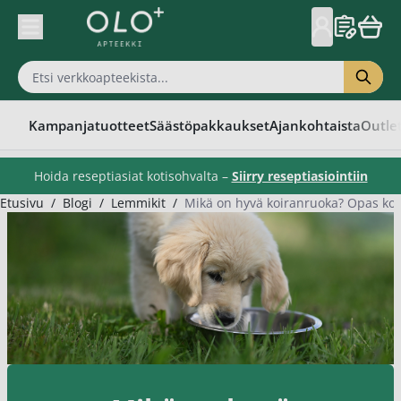
Skip to Content
Kampanjatuotteet
Säästöpakkaukset
Ajankohtaista
Outle
Hoida reseptiasiat kotisohvalta –
Siirry reseptiasiointiin
Etusivu
/
Blogi
/
Lemmikit
/
Mikä on hyvä koiranruoka? Opas koi