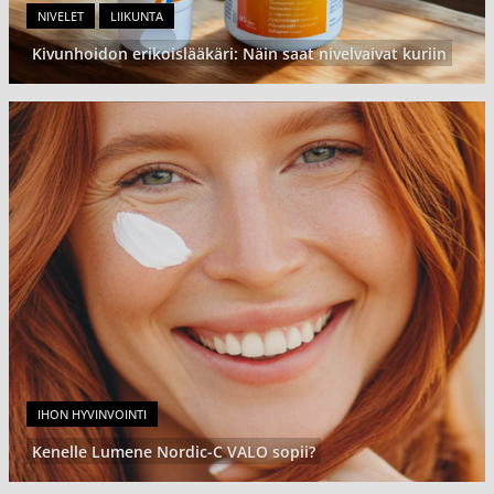
NIVELET
LIIKUNTA
Kivunhoidon erikoislääkäri: Näin saat nivelvaivat kuriin
IHON HYVINVOINTI
Kenelle Lumene Nordic-C VALO sopii?