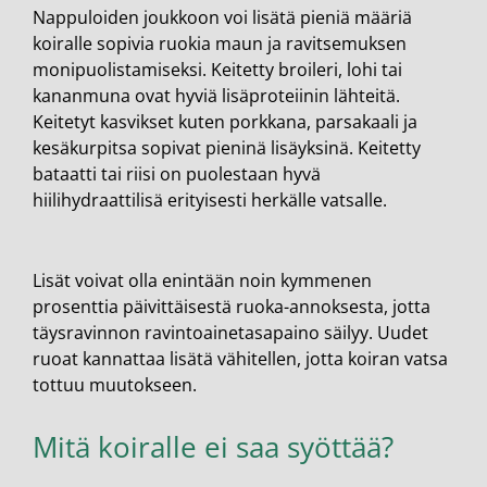
Nappuloiden joukkoon voi lisätä pieniä määriä
koiralle sopivia ruokia maun ja ravitsemuksen
monipuolistamiseksi. Keitetty broileri, lohi tai
kananmuna ovat hyviä lisäproteiinin lähteitä.
Keitetyt kasvikset kuten porkkana, parsakaali ja
kesäkurpitsa sopivat pieninä lisäyksinä. Keitetty
bataatti tai riisi on puolestaan hyvä
hiilihydraattilisä erityisesti herkälle vatsalle.
Lisät voivat olla enintään noin kymmenen
prosenttia päivittäisestä ruoka-annoksesta, jotta
täysravinnon ravintoainetasapaino säilyy. Uudet
ruoat kannattaa lisätä vähitellen, jotta koiran vatsa
tottuu muutokseen.
Mitä koiralle ei saa syöttää?