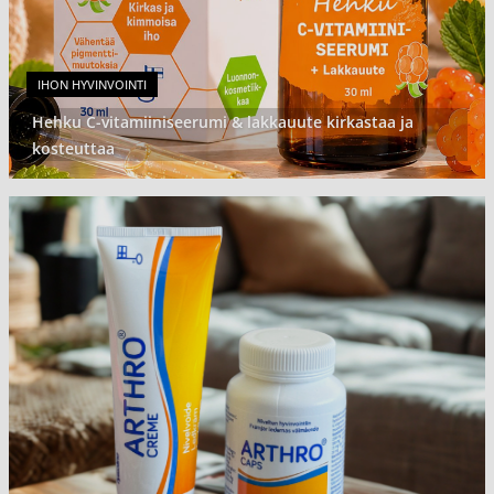
IHON HYVINVOINTI
Hehku C-vitamiiniseerumi & lakkauute kirkastaa ja
kosteuttaa