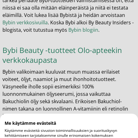
tärkeä periaate Bybi-tuotteiden valmistamisessa on, että
niissä ei saa olla mitään eläinperäistä ja niitä ei testata
eläimillä. Voit lukea lisää Bybistä ja heidän arvoistaan
Bybin verkkosivuilla
. Koska Bybi alkoi By Beauty Insiders -
blogista, voit tutustua myös
Bybin blogiin
.
Bybi Beauty -tuotteet Olo-apteekin
verkkokaupasta
Bybin valikoimaan kuuluvat muun muassa erilaiset
voiteet, öljyt, naamiot ja muut ihonhoitotuotteet.
Väsyneelle iholle sopii esimerkiksi 100%
luonnonmukainen öljyseerumi, jossa vaikuttaa
Bakuchiolin öljy sekä skvalaani. Erikoisen Bakuchiol-
nimen takana on luonnollinen A-vitamiinin eli retinolin
lähde ja se auttaa tehostamaan kollageenin tuotantoa
sekä parantamaan ihon kuntoa. Seerumi auttaa
Me käytämme evästeitä
esimerkiksi tasoittamaan ihoa ja parantamaan ihon
Käytämme evästeitä sivuston toiminnallisuuksien ja suorituskyvyn
kehittämiseen tarjotaksemme sinulle erinomaisen kokemuksen