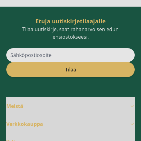
Etuja uutiskirjetilaajalle
Tilaa uutiskirje, saat rahanarvoisen edun
ensiostokseesi.
Sähköpostiosoite
Tilaa
Meistä
Verkkokauppa