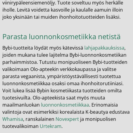
viinirypäleensiemenöljy. Tuote soveltuu myös herkälle
iholle. Levitä voidetta kasvoille ja kaulalle aamuin illoin
joko yksinään tai muiden ihonhoitotuotteiden lisäksi.
Parasta luonnonkosmetiikka netistä
Bybi-tuotteita löydät myös kätevissä
lahjapakkauksissa
,
joiden mukana tulee lajitelma Bybi-luonnonkosmetiikan
parhaimmistoa. Tutustu monipuoliseen Bybi-tuotteiden
valikoimaan Olo-apteekin verkkokaupassa ja valitse
parasta vegaanista, ympäristöystävällisesti tuotettua
luonnonkosmetiikkaa osaksi omaa ihonhoitorutiiniasi.
Voit lukea lisää Bybin kosmetiikasta tuotteiden omilta
tuotesivuilta. Olo-apteekista saat myös muuta
maailmanluokan
luonnonkosmetiikkaa
. Erinomaisia
valintoja ovat esimerkiksi korealaista K-beautya edustava
Whamisa
, ranskalainen
Novexpert
ja monipuolisen
tuotevalikoiman
Urtekram
.