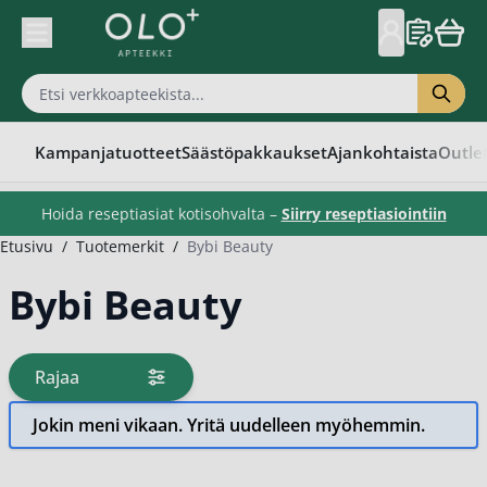
Skip to Content
Kampanjatuotteet
Säästöpakkaukset
Ajankohtaista
Outle
Hoida reseptiasiat kotisohvalta –
Siirry reseptiasiointiin
Etusivu
/
Tuotemerkit
/
Bybi Beauty
Bybi Beauty
Rajaa
tuotteita
Jokin meni vikaan. Yritä uudelleen myöhemmin.