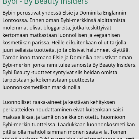
Bybi - By Beauty Insiders
Bybin perustivat yhdessä Elsie ja Dominika Englannin
Lontoossa. Ennen oman Bybi-merkkinsä aloittamista
molemmat olivat bloggareita, jotka keskittyivät
kertomaan matkastaan luonnollisen ja vegaanisen
kosmetiikan parissa. Heille ei kuitenkaan ollut tarjolla
juuri sellaisia tuotteita, joita olisivat halunneet käyttää.
Tämän innoittamana Elsie ja Dominika perustivat oman
Bybi-merkin, jonka nimi tulee sanoista By Beauty Insiders.
Bybi Beauty -tuotteet syntyivät siis heidän omista
tarpeistaan ja kokemastaan puutteesta
luonnonkosmetiikan markkinoilla.
Luonnolliset raaka-aineet ja kestävän kehityksen
periaatteiden noudattaminen eivät kuitenkaan saisi
maksaa liikaa, ja tämä on seikka on otettu huomioon
Bybi-merkin tuotteissa. Laadukkaan luonnonkosmetiikan
pitäisi olla mahdollisimman monen saatavilla. Toinen