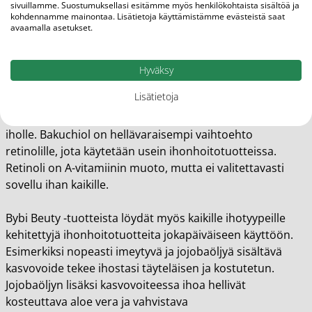
kimmoisuutta, tehden siitä todellisen tehotuotteen
sivuillamme. Suostumuksellasi esitämme myös henkilökohtaista sisältöä ja
iholle.
kohdennamme mainontaa. Lisätietoja käyttämistämme evästeistä saat
avaamalla asetukset.
Ota Bybin Bakuchiol Booster osaksi jokailtaista
ihonhoitorutiiniasi ja huomaa seerumin ihoa nuorentava
Hyväksy
teho. Bakuchiolia löydät myös esimerkiksi Bybin
Lisätietoja
ravitsevasta ja ihoa pehmentävästä yövoiteesta. Yksi syy
bakuchiolin käytölle on sen sopivuus herkemmällekin
iholle. Bakuchiol on hellävaraisempi vaihtoehto
retinolille, jota käytetään usein ihonhoitotuotteissa.
Retinoli on A-vitamiinin muoto, mutta ei valitettavasti
sovellu ihan kaikille.
Bybi Beuty -tuotteista löydät myös kaikille ihotyypeille
kehitettyjä ihonhoitotuotteita jokapäiväiseen käyttöön.
Esimerkiksi nopeasti imeytyvä ja jojobaöljyä sisältävä
kasvovoide tekee ihostasi täyteläisen ja kostutetun.
Jojobaöljyn lisäksi kasvovoiteessa ihoa hellivät
kosteuttava aloe vera ja vahvistava