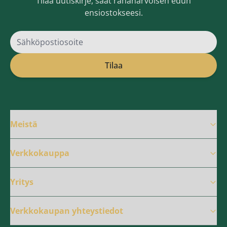
Tilaa uutiskirje, saat rahanarvoisen edun
ensiostokseesi.
Sähköpostiosoite
Tilaa
Meistä
Verkkokauppa
Yritys
Verkkokaupan yhteystiedot