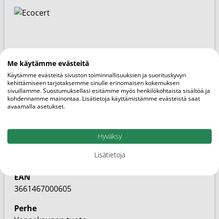
Pakkauskoko
30ml
Me käytämme evästeitä
Käytämme evästeitä sivuston toiminnallisuuksien ja suorituskyvyn
Brändi
kehittämiseen tarjotaksemme sinulle erinomaisen kokemuksen
sivuillamme. Suostumuksellasi esitämme myös henkilökohtaista sisältöä ja
Novexpert
kohdennamme mainontaa. Lisätietoja käyttämistämme evästeistä saat
avaamalla asetukset.
Markkinoija
Transmeri
Hyväksy
SKU
Lisätietoja
20000281
EAN
3661467000605
Perhe