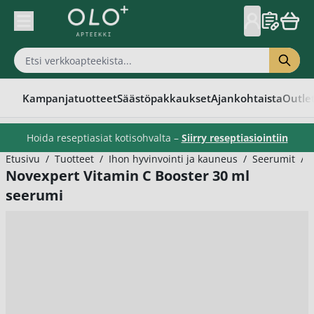
Skip to Content
Kampanjatuotteet
Säästöpakkaukset
Ajankohtaista
Outle
Hoida reseptiasiat kotisohvalta –
Siirry reseptiasiointiin
Etusivu
/
Tuotteet
/
Ihon hyvinvointi ja kauneus
/
Seerumit
/
Novexpert Vitamin C Booster 30 ml
seerumi