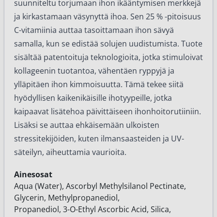
suunniteltu torjumaan ihon ikääntymisen merkkejä
ja kirkastamaan väsynyttä ihoa. Sen 25 % -pitoisuus
C-vitamiinia auttaa tasoittamaan ihon sävyä
samalla, kun se edistää solujen uudistumista. Tuote
sisältää patentoituja teknologioita, jotka stimuloivat
kollageenin tuotantoa, vähentäen ryppyjä ja
ylläpitäen ihon kimmoisuutta. Tämä tekee siitä
hyödyllisen kaikenikäisille ihotyypeille, jotka
kaipaavat lisätehoa päivittäiseen ihonhoitorutiiniin.
Lisäksi se auttaa ehkäisemään ulkoisten
stressitekijöiden, kuten ilmansaasteiden ja UV-
säteilyn, aiheuttamia vaurioita.
Ainesosat
Aqua (Water), Ascorbyl Methylsilanol Pectinate,
Glycerin, Methylpropanediol,
Propanediol, 3-O-Ethyl Ascorbic Acid, Silica,