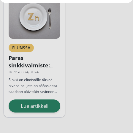
FLUNSSA
Paras
sinkkivalmiste:
Mikä sinkki
Huhtikuu 24, 2024
imeytyy
Sinkki on elimistölle tärkeä
hivenaine, jota on pääasiassa
parhaiten?
saadaan päivittäin ravinnon
kautta. Sinkillä on todettu
olevan mm.
Lue artikkeli
immuunipuolustuksen, luuston
ja ihon uusiutumista edistäviä
ominaisuuksia. Paras
sinkkivalmiste
löytyy eri