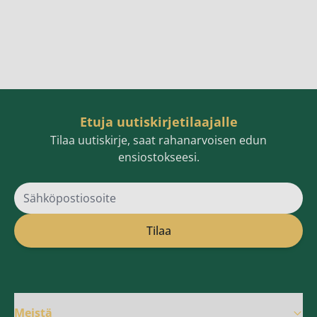
Etuja uutiskirjetilaajalle
Tilaa uutiskirje, saat rahanarvoisen edun
ensiostokseesi.
Sähköpostiosoite
Tilaa
Meistä