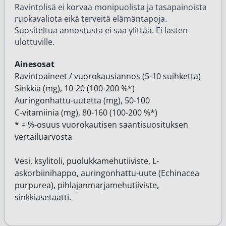
Ravintolisä ei korvaa monipuolista ja tasapainoista
ruokavaliota eikä terveitä elämäntapoja.
Suositeltua annostusta ei saa ylittää. Ei lasten
ulottuville.
Ainesosat
Ravintoaineet / vuorokausiannos (5-10 suihketta)
Sinkkiä (mg), 10-20 (100-200 %*)
Auringonhattu-uutetta (mg), 50-100
C-vitamiinia (mg), 80-160 (100-200 %*)
* = %-osuus vuorokautisen saantisuosituksen
vertailuarvosta
Vesi, ksylitoli, puolukkamehutiiviste, L-
askorbiinihappo, auringonhattu-uute (Echinacea
purpurea), pihlajanmarjamehutiiviste,
sinkkiasetaatti.