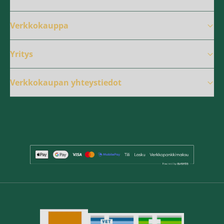
Verkkokauppa
Yritys
Verkkokaupan yhteystiedot