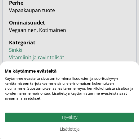
Perhe
Vapaakaupan tuote
Ominaisuudet
Vegaaninen, Kotimainen
Kategoriat
Sinkki
Vitamiinit ja ravintolisät
Puhdas+
Me käytämme evästeitä
Tuotemerkit
Käytämme evästeitä sivuston toiminnallisuuksien ja suorituskyvyn
kehittämiseen tarjotaksemme sinulle erinomaisen kokemuksen
sivuillamme. Suostumuksellasi esitämme myös henkilökohtaista sisältöä ja
kohdennamme mainontaa. Lisätietoja käyttämistämme evästeistä saat
Liittyvät
avaamalla asetukset.
Siirry blogiin
Artikkelit
Hyväksy
Lisätietoja