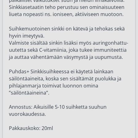
paikalliset vaikutukset suun ja nielun limakalvoilla.
Sinkkiasetaatin teho perustuu sen ominaisuuteen
liueta nopeasti ns. ioniseen, aktiiviseen muotoon.
Suihkemuotoinen sinkki on kätevä ja tehokas sekä
hyvin imeytyvä.
Valmiste sisältää sinkin lisäksi myös auringonhattu-
uutetta sekä C-vitamiinia, joka tukee immuniteettia
ja auttaa vähentämään väsymystä ja uupumusta.
Puhdas+ Sinkkisuihkeessa ei käytetä lainkaan
säilöntäaineita, koska sen sisältämät puolukka ja
pihlajanmarja toimivat luonnon omina
”säilöntäaineina”.
Annostus: Aikuisille 5-10 suihketta suuhun
vuorokaudessa.
Pakkauskoko: 20ml