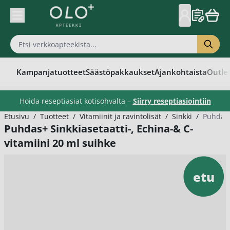
Skip to Content
Kampanjatuotteet
Säästöpakkaukset
Ajankohtaista
Outle
Hoida reseptiasiat kotisohvalta –
Siirry reseptiasiointiin
Etusivu
/
Tuotteet
/
Vitamiinit ja ravintolisät
/
Sinkki
/
Puhdas+
Puhdas+ Sinkkiasetaatti-, Echina-& C-
vitamiini 20 ml suihke
etu