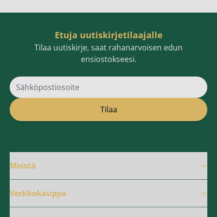
Etuja uutiskirjetilaajalle
Tilaa uutiskirje, saat rahanarvoisen edun
ensiostokseesi.
Sähköpostiosoite
Tilaa
Meistä
Verkkokauppa