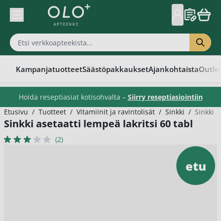
Skip to Content
Kampanjatuotteet
Säästöpakkaukset
Ajankohtaista
Outle
Hoida reseptiasiat kotisohvalta –
Siirry reseptiasiointiin
Etusivu
/
Tuotteet
/
Vitamiinit ja ravintolisät
/
Sinkki
/
Sinkki a
Sinkki asetaatti lempeä lakritsi 60 tabl
(2)
etu