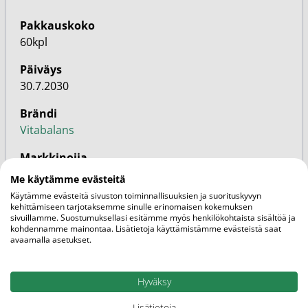
Pakkauskoko
60kpl
Päiväys
30.7.2030
Brändi
Vitabalans
Markkinoija
Vitabalans
Me käytämme evästeitä
Käytämme evästeitä sivuston toiminnallisuuksien ja suorituskyvyn
SKU
kehittämiseen tarjotaksemme sinulle erinomaisen kokemuksen
9278552
sivuillamme. Suostumuksellasi esitämme myös henkilökohtaista sisältöä ja
kohdennamme mainontaa. Lisätietoja käyttämistämme evästeistä saat
avaamalla asetukset.
EAN
6410530035535
Hyväksy
Perhe
Vapaakaupan tuote
Lisätietoja