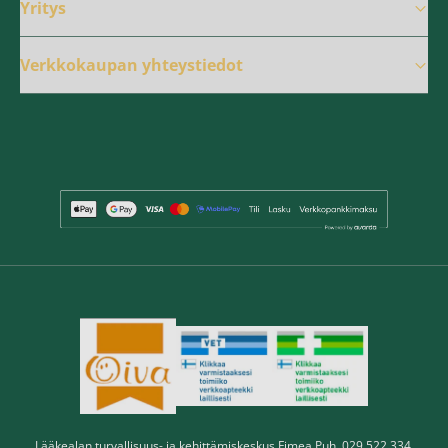
Yritys
Verkkokaupan yhteystiedot
Lääkealan turvallisuus- ja kehittämiskeskus Fimea Puh. 029 522 334,