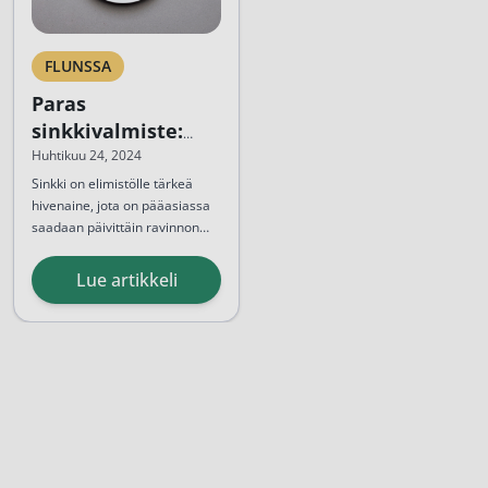
FLUNSSA
Paras
sinkkivalmiste:
Mikä sinkki
Huhtikuu 24, 2024
imeytyy
Sinkki on elimistölle tärkeä
hivenaine, jota on pääasiassa
parhaiten?
saadaan päivittäin ravinnon
kautta. Sinkillä on todettu
olevan mm.
Lue artikkeli
immuunipuolustuksen, luuston
ja ihon uusiutumista edistäviä
ominaisuuksia. Paras
sinkkivalmiste
löytyy eri
vaihtoehtoja tutkimalla...