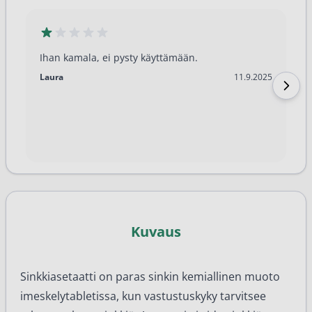
Ihan kamala, ei pysty käyttämään.
11.9.2025
Laura
11.9.2025
Kuvaus
Sinkkiasetaatti on paras sinkin kemiallinen muoto
imeskelytabletissa, kun vastustuskyky tarvitsee