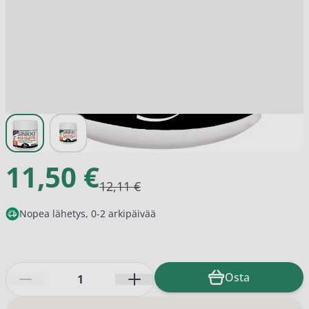
View larger image
View larger image
11,50 €
12,11 €
Nopea lähetys, 0-2 arkipäivää
Määrä
Osta