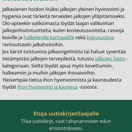
Jalkasienen hoidon lisäksi jalkojen yleinen hyvinvointi ja
hygienia ovat tärkeitä terveiden jalkojen ylläpitämiseksi.
Olo-apteekin valikoimasta löydät laajan valikoiman
jalkojenhoitotuotteita, kuten kosteutusvoiteita, rasvoja
kuiville ja
halkeileville kantapäille
sekä
kylpysuoloja
rentouttaviin jalkahoitoihin.
Jos kärsit toistuvista jalkaongelmista tai haluat syventää
tietämystäsi jalkojen terveydestä, tutustu
jalkojen hoito
-
kategoriaan. Sieltä löydät apua myös kovettumiin,
halkeamiin ja muihin jalkojen ihovaivoihin.
Yleisempää tietoa ihon hyvinvoinnista ja kauneudesta
löydät
ihon hyvinvointi ja kauneus
-osiosta.
Etuja uutiskirjetilaajalle
Tilaa uutiskirje, saat rahanarvoisen edun
ensiostokseesi.