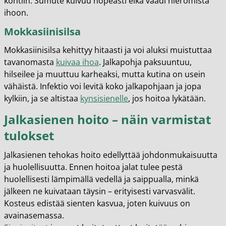
kohtiin. Sumute kuivuu nopeasti eikä vaadi hieromista
ihoon.
Mokkasiinisilsa
Mokkasiinisilsa kehittyy hitaasti ja voi aluksi muistuttaa
tavanomasta
kuivaa ihoa
. Jalkapohja paksuuntuu,
hilseilee ja muuttuu karheaksi, mutta kutina on usein
vähäistä. Infektio voi levitä koko jalkapohjaan ja jopa
kylkiin, ja se altistaa
kynsisienelle
, jos hoitoa lykätään.
Jalkasienen hoito – näin varmistat
tulokset
Jalkasienen tehokas hoito edellyttää johdonmukaisuutta
ja huolellisuutta. Ennen hoitoa jalat tulee pestä
huolellisesti lämpimällä vedellä ja saippualla, minkä
jälkeen ne kuivataan täysin – erityisesti varvasvälit.
Kosteus edistää sienten kasvua, joten kuivuus on
avainasemassa.