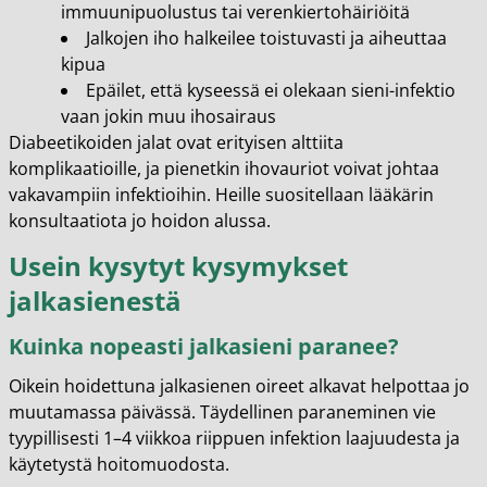
immuunipuolustus tai verenkiertohäiriöitä
Jalkojen iho halkeilee toistuvasti ja aiheuttaa
kipua
Epäilet, että kyseessä ei olekaan sieni-infektio
vaan jokin muu ihosairaus
Diabeetikoiden jalat ovat erityisen alttiita
komplikaatioille, ja pienetkin ihovauriot voivat johtaa
vakavampiin infektioihin. Heille suositellaan lääkärin
konsultaatiota jo hoidon alussa.
Usein kysytyt kysymykset
jalkasienestä
Kuinka nopeasti jalkasieni paranee?
Oikein hoidettuna jalkasienen oireet alkavat helpottaa jo
muutamassa päivässä. Täydellinen paraneminen vie
tyypillisesti 1–4 viikkoa riippuen infektion laajuudesta ja
käytetystä hoitomuodosta.