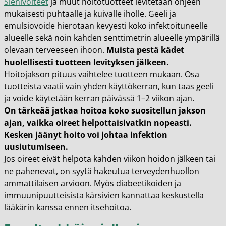
Sienivoiteet
ja muut hoitotuotteet levitetään ohjeen
mukaisesti puhtaalle ja kuivalle iholle. Geeli ja
emulsiovoide hierotaan kevyesti koko infektoituneelle
alueelle sekä noin kahden senttimetrin alueelle ympärillä
olevaan terveeseen ihoon.
Muista pestä kädet
huolellisesti tuotteen levityksen jälkeen.
Hoitojakson pituus vaihtelee tuotteen mukaan. Osa
tuotteista vaatii vain yhden käyttökerran, kun taas geeli
ja voide käytetään kerran päivässä 1–2 viikon ajan.
On tärkeää jatkaa hoitoa koko suositellun jakson
ajan, vaikka oireet helpottaisivatkin nopeasti.
Kesken jäänyt hoito voi johtaa infektion
uusiutumiseen.
Jos oireet eivät helpota kahden viikon hoidon jälkeen tai
ne pahenevat, on syytä hakeutua terveydenhuollon
ammattilaisen arvioon. Myös diabeetikoiden ja
immuunipuutteisista kärsivien kannattaa keskustella
lääkärin kanssa ennen itsehoitoa.