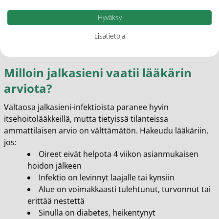
– erityisesti varvasvälit
Vaihda kenkiä säännöllisesti, jotta ne ehtivät
Hyväksy
kuivua perusteellisesti käyttökertojen välillä
Lisätietoja
Vältä liian tiukkoja kenkiä, jotka estävät ilman
kiertoa
Milloin jalkasieni vaatii lääkärin
arviota?
Valtaosa jalkasieni-infektioista paranee hyvin
itsehoitolääkkeillä, mutta tietyissä tilanteissa
ammattilaisen arvio on välttämätön. Hakeudu lääkäriin,
jos:
Oireet eivät helpota 4 viikon asianmukaisen
hoidon jälkeen
Infektio on levinnyt laajalle tai kynsiin
Alue on voimakkaasti tulehtunut, turvonnut tai
erittää nestettä
Sinulla on diabetes, heikentynyt