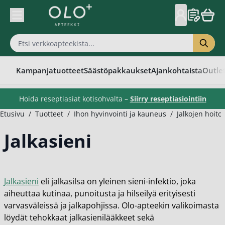
Skip to Content
Kampanjatuotteet
Säästöpakkaukset
Ajankohtaista
Outle
Hoida reseptiasiat kotisohvalta –
Siirry reseptiasiointiin
Etusivu
/
Tuotteet
/
Ihon hyvinvointi ja kauneus
/
Jalkojen hoito
Jalkasieni
Jalkasieni
eli jalkasilsa on yleinen sieni-infektio, joka
aiheuttaa kutinaa, punoitusta ja hilseilyä erityisesti
varvasväleissä ja jalkapohjissa. Olo-apteekin valikoimasta
löydät tehokkaat jalkasienilääkkeet sekä