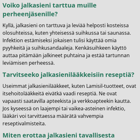
Voiko jalkasieni tarttua muille
perheenjäsenille?
Kyllä, jalkasieni on tarttuva ja leviää helposti kosteissa
olosuhteissa, kuten yhteisessä suihkussa tai saunassa.
Infektion estämiseksi jokaisen tulisi käyttää omia
pyyhkeitä ja suihkusandaaleja. Kenkäsuihkeen käyttö
auttaa pitämään jalkineet puhtaina ja estää tartunnan
leviämisen perheessä.
Tarvitseeko jalkasienilääkkeisiin reseptiä?
Useimmat jalkasienilääkkeet, kuten Lamisil-tuotteet, ovat
itsehoitolääkkeitä eivätkä vaadi reseptiä. Ne ovat
vapaasti saatavilla apteekista ja verkkoapteekin kautta.
Jos kyseessä on laajempi tai vaikea-asteinen infektio,
lääkäri voi tarvittaessa määrätä vahvempia
reseptivalmisteita.
Miten erottaa jalkasieni tavallisesta