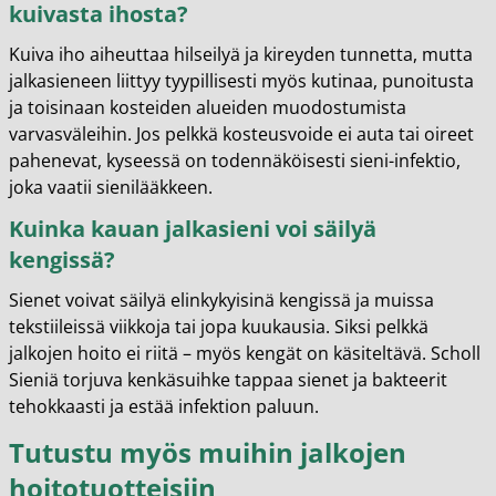
kuivasta ihosta?
Kuiva iho aiheuttaa hilseilyä ja kireyden tunnetta, mutta
jalkasieneen liittyy tyypillisesti myös kutinaa, punoitusta
ja toisinaan kosteiden alueiden muodostumista
varvasväleihin. Jos pelkkä kosteusvoide ei auta tai oireet
pahenevat, kyseessä on todennäköisesti sieni-infektio,
joka vaatii sienilääkkeen.
Kuinka kauan jalkasieni voi säilyä
kengissä?
Sienet voivat säilyä elinkykyisinä kengissä ja muissa
tekstiileissä viikkoja tai jopa kuukausia. Siksi pelkkä
jalkojen hoito ei riitä – myös kengät on käsiteltävä. Scholl
Sieniä torjuva kenkäsuihke tappaa sienet ja bakteerit
tehokkaasti ja estää infektion paluun.
Tutustu myös muihin jalkojen
hoitotuotteisiin