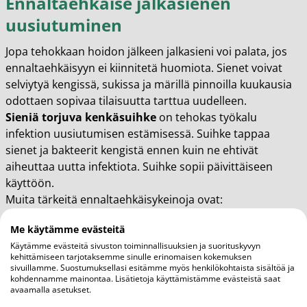
Ennaltaehkäise jalkasienen
uusiutuminen
Jopa tehokkaan hoidon jälkeen jalkasieni voi palata, jos
ennaltaehkäisyyn ei kiinnitetä huomiota. Sienet voivat
selviytyä kengissä, sukissa ja märillä pinnoilla kuukausia
odottaen sopivaa tilaisuutta tarttua uudelleen.
Sieniä torjuva kenkäsuihke
on tehokas työkalu
infektion uusiutumisen estämisessä. Suihke tappaa
sienet ja bakteerit kengistä ennen kuin ne ehtivät
aiheuttaa uutta infektiota. Suihke sopii päivittäiseen
käyttöön.
Muita tärkeitä ennaltaehkäisykeinoja ovat:
Vaihda sukat päivittäin ja valitse hengittäviä
Me käytämme evästeitä
materiaaleja, kuten puuvillaa tai
Käytämme evästeitä sivuston toiminnallisuuksien ja suorituskyvyn
erikoisurheilusukkia
kehittämiseen tarjotaksemme sinulle erinomaisen kokemuksen
Käytä omia suihkusandaaleja uimahalleissa,
sivuillamme. Suostumuksellasi esitämme myös henkilökohtaista sisältöä ja
kohdennamme mainontaa. Lisätietoja käyttämistämme evästeistä saat
kuntosaleilla ja muissa yleisissä peseytymistiloissa
avaamalla asetukset.
Kuivaa jalat huolellisesti jokaisen pesun jälkeen