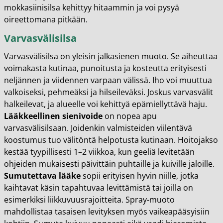
mokkasiinisilsa kehittyy hitaammin ja voi pysyä
oireettomana pitkään.
Varvasvälisilsa
Varvasvälisilsa on yleisin jalkasienen muoto. Se aiheuttaa
voimakasta kutinaa, punoitusta ja kosteutta erityisesti
neljännen ja viidennen varpaan välissä. Iho voi muuttua
valkoiseksi, pehmeäksi ja hilseileväksi. Joskus varvasvälit
halkeilevat, ja alueelle voi kehittyä epämiellyttävä haju.
Lääkkeellinen sienivoide
on nopea apu
varvasvälisilsaan. Joidenkin valmisteiden viilentävä
koostumus tuo välitöntä helpotusta kutinaan. Hoitojakso
kestää tyypillisesti 1–2 viikkoa, kun geeliä levitetään
ohjeiden mukaisesti päivittäin puhtaille ja kuiville jaloille.
Sumutettava lääke
sopii erityisen hyvin niille, jotka
kaihtavat käsin tapahtuvaa levittämistä tai joilla on
esimerkiksi liikkuvuusrajoitteita. Spray-muoto
mahdollistaa tasaisen levityksen myös vaikeapääsyisiin