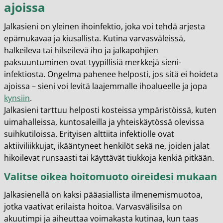
ajoissa
Jalkasieni on yleinen ihoinfektio, joka voi tehdä arjesta
epämukavaa ja kiusallista. Kutina varvasväleissä,
halkeileva tai hilseilevä iho ja jalkapohjien
paksuuntuminen ovat tyypillisiä merkkejä sieni-
infektiosta. Ongelma pahenee helposti, jos sitä ei hoideta
ajoissa – sieni voi levitä laajemmalle ihoalueelle ja jopa
kynsiin
.
Jalkasieni tarttuu helposti kosteissa ympäristöissä, kuten
uimahalleissa, kuntosaleilla ja yhteiskäytössä olevissa
suihkutiloissa. Erityisen alttiita infektiolle ovat
aktiiviliikkujat, ikääntyneet henkilöt sekä ne, joiden jalat
hikoilevat runsaasti tai käyttävät tiukkoja kenkiä pitkään.
Valitse oikea hoitomuoto oireidesi mukaan
Jalkasienellä on kaksi pääasiallista ilmenemismuotoa,
jotka vaativat erilaista hoitoa. Varvasvälisilsa on
akuutimpi ja aiheuttaa voimakasta kutinaa, kun taas