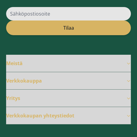
Sähköpostiosoite
Tilaa
Meistä
Verkkokauppa
Yritys
Verkkokaupan yhteystiedot