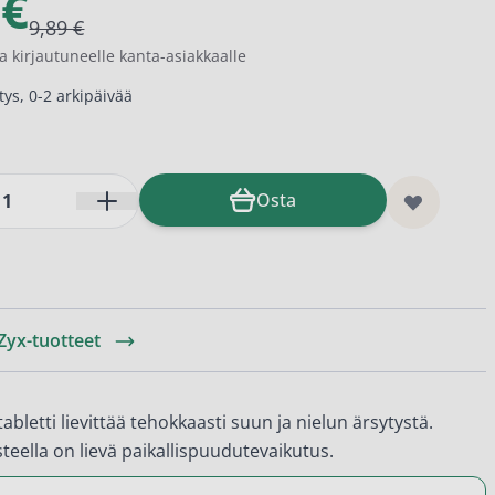
 €
9,89 €
a kirjautuneelle kanta-asiakkaalle
ys, 0-2 arkipäivää
Osta
 Zyx-tuotteet
abletti lievittää tehokkaasti suun ja nielun ärsytystä.
steella on lievä paikallispuudutevaikutus.