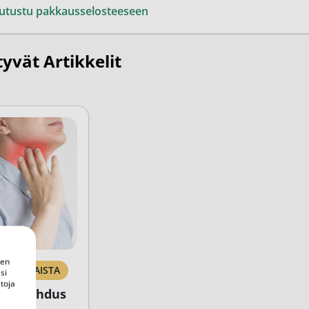
utustu pakkausselosteeseen
tyvät Artikkelit
een
ANKOHTAISTA
si
toja
lutulehdus