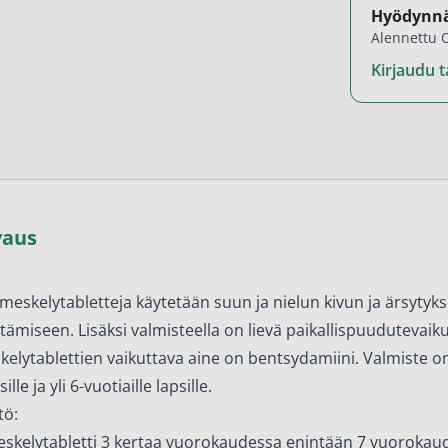
en ihonhoito ja parranajo
Hyödynnä
Alennettu O
voiteet
Kirjaudu ta
voiteet
umit
änympärysvoiteet
t ja känsät
vaus
lonhoito
osmetiikka
imeskelytabletteja käytetään suun ja nielun kivun ja ärsytyk
ittämiseen. Lisäksi valmisteella on lievä paikallispuudutevaiku
teet
kelytablettien vaikuttava aine on bentsydamiini. Valmiste on
neulaus ja Gua sha
sille ja yli 6-vuotiaille lapsille.
he navigation. Close navigation.
tö:
eskelytabletti 3 kertaa vuorokaudessa enintään 7 vuorokau