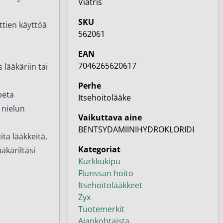
Viatris
SKU
ttien käyttöä
562061
EAN
7046265620617
 lääkäriin tai
Perhe
peta
Itsehoitolääke
i nielun
Vaikuttava aine
BENTSYDAMIINIHYDROKLORIDI
ita lääkkeitä,
Kategoriat
äkäriltäsi
Kurkkukipu
Flunssan hoito
Itsehoitolääkkeet
Zyx
Tuotemerkit
Ajankohtaista