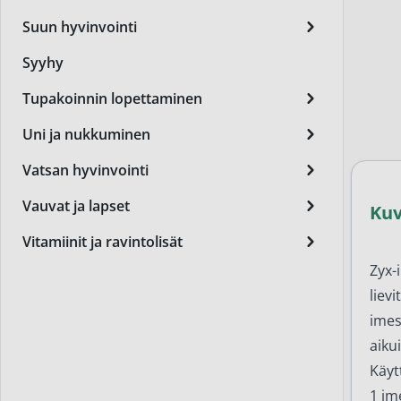
Miest
Suun hyvinvointi
Perus
Syyhy
Päivä
Tupakoinnin lopettaminen
Seer
Uni ja nukkuminen
Silm
Vatsan hyvinvointi
Syylä
Vauvat ja lapset
Ku
Varta
Vitamiinit ja ravintolisät
Värik
Zyx-
liev
Yövoi
imes
Mikro
aikui
End of t
Käyt
1 im