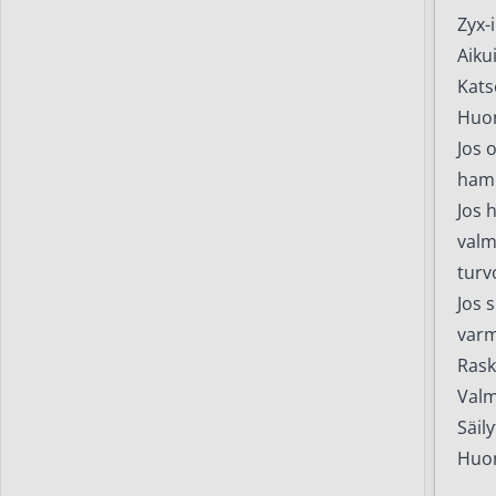
Zyx-i
Aiku
Kats
Huom
Jos 
hamm
Jos 
valm
turv
Jos 
varm
Rask
Valm
Säil
Huon