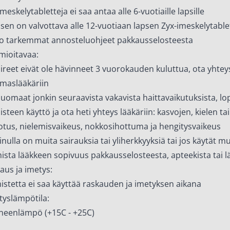
meskelytabletteja ei saa antaa alle 6-vuotiaille lapsille
isen on valvottava alle 12-vuotiaan lapsen Zyx-imeskelytable
o tarkemmat annosteluohjeet pakkausselosteesta
ioitavaa:
oireet eivät ole hävinneet 3 vuorokauden kuluttua, ota yhteys
aslääkäriin
huomaat jonkin seuraavista vakavista haittavaikutuksista, lo
isteen käyttö ja ota heti yhteys lääkäriin: kasvojen, kielen ta
otus, nielemisvaikeus, nokkosihottuma ja hengitysvaikeus
sinulla on muita sairauksia tai yliherkkyyksiä tai jos käytät mu
ista lääkkeen sopivuus pakkausselosteesta, apteekista tai lä
aus ja imetys:
istetta ei saa käyttää raskauden ja imetyksen aikana
ytyslämpötila:
eenlämpö (+15C - +25C)