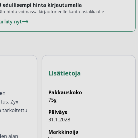
 edullisempi hinta kirjautumalla
lo-hinta voimassa kirjautuneelle kanta-asiakkaalle
i liity nyt
Lisätietoja
Pakkauskoko
sen
75g
tus. Zyx-
 tarkoitettu
Päiväys
31.1.2028
Markkinoija
den ajan