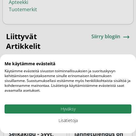
Apteekki
Tuotemerkit
Liittyvät
Siirry blogiin
Artikkelit
Me käytämme evästeitä
Käytämme evästeitä sivuston toiminnallisuuksien ja suorituskyvyn
kehittämiseen tarjotaksemme sinulle erinomaisen kokemuksen
sivuillamme. Suostumuksellasi esitämme myös henkilökohtaista sisältöä ja
kohdennamme mainontaa. Lisätietoja käyttämistämme evästeistä saat
avaamalla asetukset.
Hyväksy
Lisätietoja
AJANKOHTAISTA
AJANKOHTAISTA
Selkäkipu - Syyt,
Jännetulehdus on