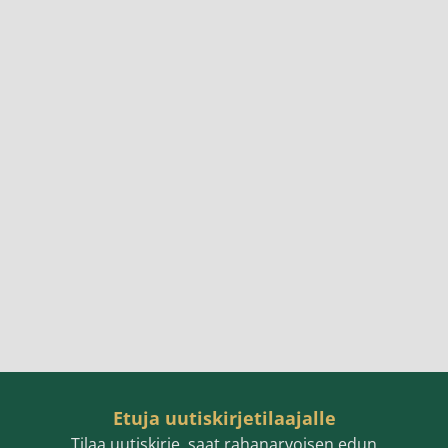
Etuja uutiskirjetilaajalle
Tilaa uutiskirje, saat rahanarvoisen edun