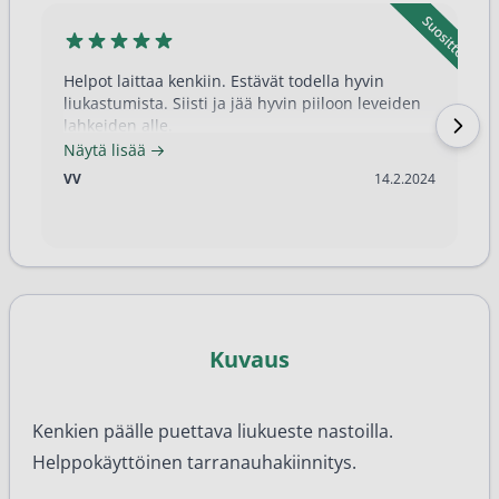
Helpot laittaa kenkiin. Estävät todella hyvin
liukastumista. Siisti ja jää hyvin piiloon leveiden
lahkeiden alle.
Näytä lisää
14.2.2024
VV
14.2.2024
Kuvaus
Kenkien päälle puettava liukueste nastoilla.
Helppokäyttöinen tarranauhakiinnitys.