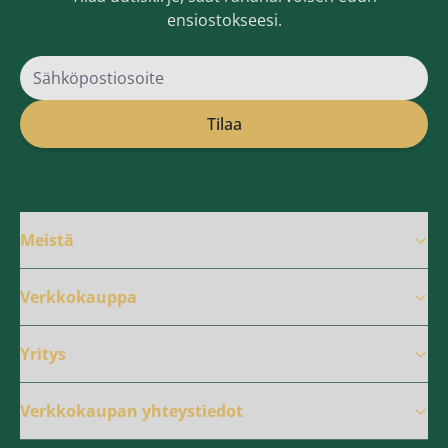
ensiostokseesi.
Sähköpostiosoite
Tilaa
Meistä
Verkkokauppa
Yritys
Verkkokaupan yhteystiedot