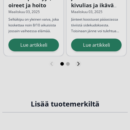
oireet ja hoito
kivulias ja ikävä
vaiva
Maaliskuu 03, 2025
Maaliskuu 03, 2025
Selkäkipu on yleinen vaiva, joka
Jänteet koostuvat pääasiassa
koskettaa noin 8/10 aikuisista
tiiviistä sidekudoksesta.
jossain vaiheessa elämää.
Toisinaan jänne voi tulehtua
Kipu voi olla hetkellinen
etenkin liiallisen rasituksen
ohimenevä haitta tai krooninen
seurauksena. Jännetulehdus on
Lue artikkeli
Lue artikkeli
vaiva, joka vaikuttaa
varsin kivulias ja ikävä vaiva.
merkittävästi arkeen ja
Jännetulehdus saattaa vaivata
elämänlaatuun. Henkilön
esimerkiksi ranteessa,
toimintakyky heikkenee, jos
jalkapöydässä tai polvessa...
selkä...
Lisää tuotemerkiltä