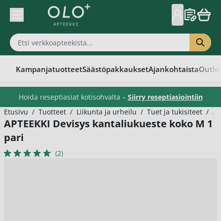
Skip to Content
Kampanjatuotteet
Säästöpakkaukset
Ajankohtaista
Outle
Hoida reseptiasiat kotisohvalta –
Siirry reseptiasiointiin
Etusivu
/
Tuotteet
/
Liikunta ja urheilu
/
Tuet ja tukisiteet
/
AP
APTEEKKI Devisys kantaliukueste koko M 1
pari
(2)