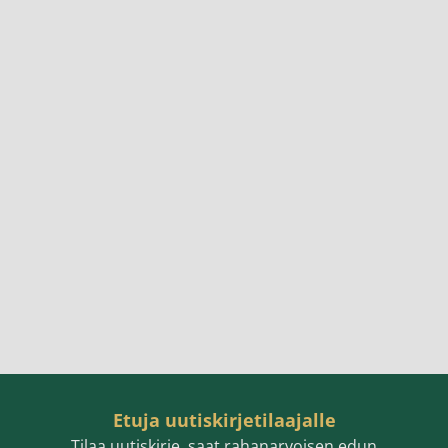
Etuja uutiskirjetilaajalle
Tilaa uutiskirje, saat rahanarvoisen edun