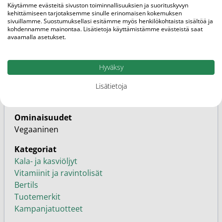
Midsona Finland
Käytämme evästeitä sivuston toiminnallisuuksien ja suorituskyvyn
kehittämiseen tarjotaksemme sinulle erinomaisen kokemuksen
sivuillamme. Suostumuksellasi esitämme myös henkilökohtaista sisältöä ja
SKU
kohdennamme mainontaa. Lisätietoja käyttämistämme evästeistä saat
9256739
avaamalla asetukset.
EAN
6430012056476
Hyväksy
Perhe
Lisätietoja
Vapaakaupan tuote
Ominaisuudet
Vegaaninen
Kategoriat
Kala- ja kasviöljyt
Vitamiinit ja ravintolisät
Bertils
Tuotemerkit
Kampanjatuotteet