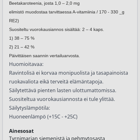
Beetakaroteenia, josta 1,0 – 2,0 mg
elimistö muodostaa tarvittaessa A-vitamiinia / 170 - 330 _g 
RE2)
Suositeltu vuorokausiannos sisältää: 2 – 4 kaps.
1) 38 – 75 %
2) 21 – 42 %
Päivittäisen saannin vertailuarvosta.
Huomioitavaa:
Ravintolisä ei korvaa monipuolista ja tasapainoista
ruokavaliota eikä terveitä elämäntapoja.
Säilytettävä pienten lasten ulottumattomissa.
Suositeltua vuorokausiannosta ei tule ylittää.
Säilytyslämpötila:
Huoneenlämpö (+15C - +25C)
Ainesosat
Tyrnimarjan siemenistä ja pehmytosasta