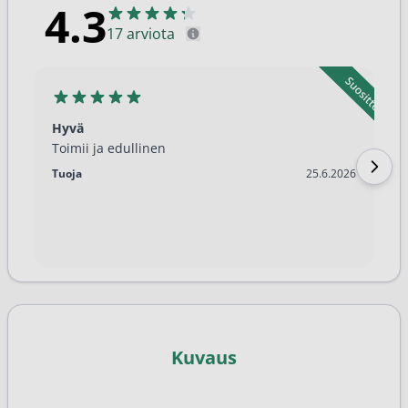
4.3
17 arviota
Hyvä
Toimii ja edullinen
25.6.2026
Tuoja
25.6.2026
Kuvaus