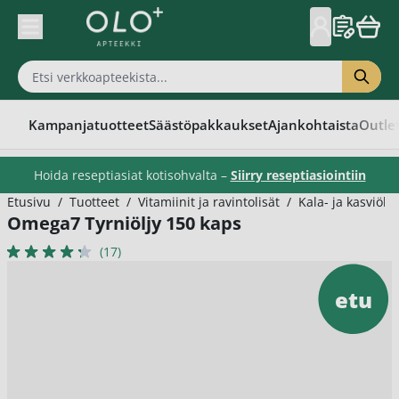
Skip to Content
Kampanjatuotteet
Säästöpakkaukset
Ajankohtaista
Outle
Hoida reseptiasiat kotisohvalta –
Siirry reseptiasiointiin
Etusivu
/
Tuotteet
/
Vitamiinit ja ravintolisät
/
Kala- ja kasviöljy
Omega7 Tyrniöljy 150 kaps
(17)
etu