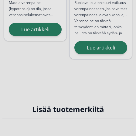
tietää
alentamiseen
Matala verenpaine
Ruokavaliolla on suuri vaikutus
(hypotensio) on tila, jossa
verenpaineeseen. Jos havaitset
verenpainelukemat ovat
verenpaineesi olevan koholla,
selvästi viitearvoja
on aika kiinnittää huomiota
Verenpaine on tärkeä
matalammat. Hypotensio voi
myös ruokavalioon.
terveydentilan mittari, jonka
Lue artikkeli
vaikuttaa ihmisiin eri tavoin,
hallinta on tärkeää sydän- ja
riippuen yksilön
verisuonitautien
terveydentilasta, iästä ja
ennaltaehkäisyssä...
Lue artikkeli
elämäntavoista. Vaikka matala
verenpaine voi joissakin
tapauksissa...
Lisää tuotemerkiltä