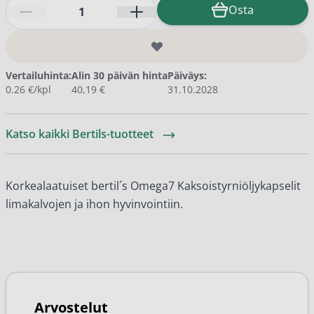
Määrä
Osta
Vertailuhinta:
Alin 30 päivän hinta
Päiväys:
0.26 €/kpl
40,19 €
31.10.2028
Katso kaikki Bertils-tuotteet
Korkealaatuiset bertil´s Omega7 Kaksoistyrniöljykapselit
limakalvojen ja ihon hyvinvointiin.
Arvostelut