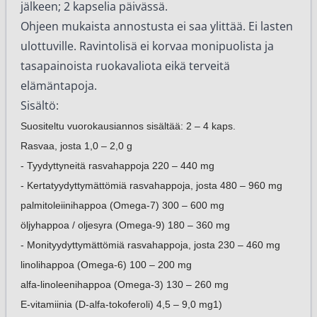
jälkeen; 2 kapselia päivässä.
Ohjeen mukaista annostusta ei saa ylittää. Ei lasten
ulottuville. Ravintolisä ei korvaa monipuolista ja
tasapainoista ruokavaliota eikä terveitä
elämäntapoja.
Sisältö:
Suositeltu vuorokausiannos sisältää: 2 – 4 kaps.
Rasvaa, josta 1,0 – 2,0 g
- Tyydyttyneitä rasvahappoja 220 – 440 mg
- Kertatyydyttymättömiä rasvahappoja, josta 480 – 960 mg
palmitoleiinihappoa (Omega-7) 300 – 600 mg
öljyhappoa / oljesyra (Omega-9) 180 – 360 mg
- Monityydyttymättömiä rasvahappoja, josta 230 – 460 mg
linolihappoa (Omega-6) 100 – 200 mg
alfa-linoleenihappoa (Omega-3) 130 – 260 mg
E-vitamiinia (D-alfa-tokoferoli) 4,5 – 9,0 mg1)