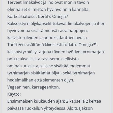
Terveet limakalvot ja iho ovat monin tavoin
olennaiset elimistön hyvinvoinnin kannalta.
Korkealaatuiset bertil´s Omega7
Kaksoistyrniöljykapselit tukevat limakalvojen ja ihon
hyvinvointia sisältämiensä rasvahappojen,
kasvisteroleiden ja antioksidanttien avulla.
Tuotteen sisältämä kliinisesti tutkittu Omegia™-
kaksoistyrniöljy tarjoaa täyden hyödyn tyrnimarjan
poikkeuksellisista ravitsemuksellisista
ominaisuuksista, sillä se sisältää molemmat
tyrnimarjan sisältämät öljyt - sekä tyrnimarjan
hedelmälihan että siementen öljyn.
Vegaaninen, karrageeniton.
Käyttö:
Ensimmäisen kuukauden ajan; 2 kapselia 2 kertaa
päivässä ruokailun yhteydessä. Aloitusjakson