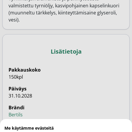
valmistettu tyrniöljy, kasvipohjainen kapselinkuori
(muunneltu tärkkelys, kiinteyttämisaine glyseroli,
vesi).
Lisätietoja
Pakkauskoko
150kpl
Päiväys
31.10.2028
Brändi
Bertils
Markkinoija
Me käytämme evästeitä