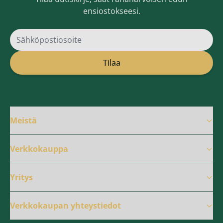
ensiostokseesi.
Sähköpostiosoite
Tilaa
Meistä
Verkkokauppa
Yritys
Verkkokaupan yhteystiedot