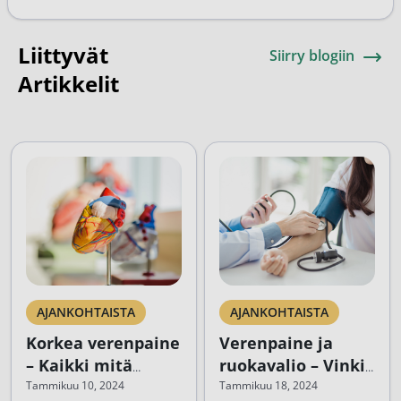
Liittyvät
Siirry blogiin
Artikkelit
AJANKOHTAISTA
AJANKOHTAISTA
Korkea verenpaine
Verenpaine ja
– Kaikki mitä
ruokavalio – Vinkit
sinun tarvitsee
tehokkaaseen
Tammikuu 10, 2024
Tammikuu 18, 2024