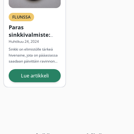
FLUNSSA
Paras
sinkkivalmiste:
Mikä sinkki
Huhtikuu 24, 2024
imeytyy
Sinkki on elimistölle tärkeä
hivenaine, jota on pääasiassa
parhaiten?
saadaan päivittäin ravinnon
kautta. Sinkillä on todettu
olevan mm.
Lue artikkeli
immuunipuolustuksen, luuston
ja ihon uusiutumista edistäviä
ominaisuuksia. Paras
sinkkivalmiste
löytyy eri
vaihtoehtoja tutkimalla...