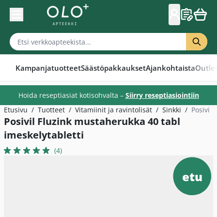
Skip to Content
Kampanjatuotteet
Säästöpakkaukset
Ajankohtaista
Outle
Hoida reseptiasiat kotisohvalta –
Siirry reseptiasiointiin
Etusivu
/
Tuotteet
/
Vitamiinit ja ravintolisät
/
Sinkki
/
Posivil
Posivil Fluzink mustaherukka 40 tabl
imeskelytabletti
(4)
etu