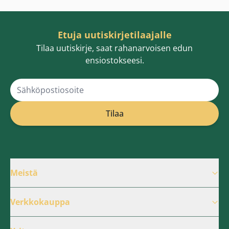
Etuja uutiskirjetilaajalle
Tilaa uutiskirje, saat rahanarvoisen edun
ensiostokseesi.
Sähköpostiosoite
Tilaa
Meistä
Verkkokauppa