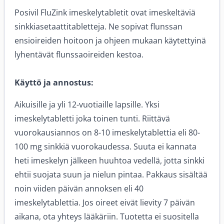
Posivil FluZink imeskelytabletit ovat imeskeltäviä
sinkkiasetaattitabletteja. Ne sopivat flunssan
ensioireiden hoitoon ja ohjeen mukaan käytettyinä
lyhentävät flunssaoireiden kestoa.
Käyttö ja annostus:
Aikuisille ja yli 12-vuotiaille lapsille. Yksi
imeskelytabletti joka toinen tunti. Riittävä
vuorokausiannos on 8-10 imeskelytablettia eli 80-
100 mg sinkkiä vuorokaudessa. Suuta ei kannata
heti imeskelyn jälkeen huuhtoa vedellä, jotta sinkki
ehtii suojata suun ja nielun pintaa. Pakkaus sisältää
noin viiden päivän annoksen eli 40
imeskelytablettia. Jos oireet eivät lievity 7 päivän
aikana, ota yhteys lääkäriin. Tuotetta ei suositella