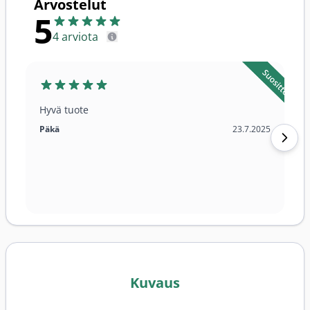
Arvostelut
5
4 arviota
Hyvä tuote
23.7.2025
Päkä
23.7.2025
Kuvaus