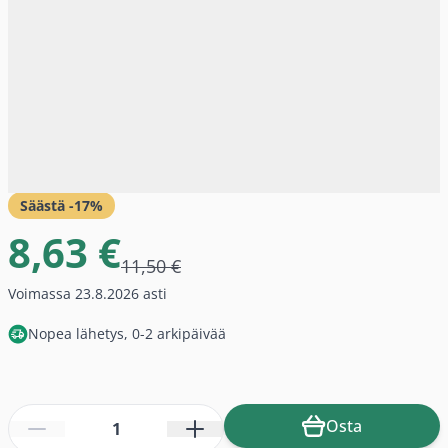
Säästä -
17
%
8,63 €
11,50 €
Voimassa 23.8.2026 asti
Nopea lähetys, 0-2 arkipäivää
Määrä
Osta