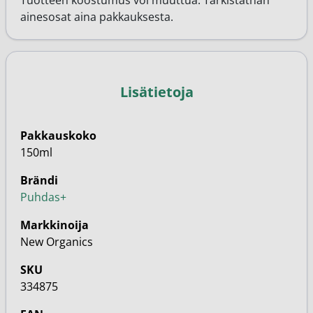
Tuotteen koostumus voi muuttua. Tarkistathan
ainesosat aina pakkauksesta.
Lisätietoja
Pakkauskoko
150ml
Brändi
Puhdas+
Markkinoija
New Organics
SKU
334875