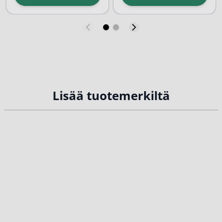
varsin kivulias ja ikävä vaiva.
merkittävästi. Golfkyynärpää
Jännetulehdus saattaa vaivata
tuntuu kyynärpään
esimerkiksi ranteessa,
sisäsyrjässä, kun taas
jalkapöydässä tai polvessa...
tenniskyynärpää...
Lisää tuotemerkiltä