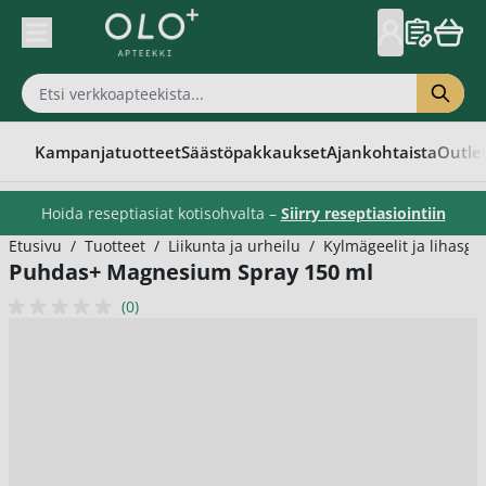
Skip to Content
Kampanjatuotteet
Säästöpakkaukset
Ajankohtaista
Outle
Hoida reseptiasiat kotisohvalta –
Siirry reseptiasiointiin
Etusivu
/
Tuotteet
/
Liikunta ja urheilu
/
Kylmägeelit ja lihasgee
Puhdas+ Magnesium Spray 150 ml
(0)