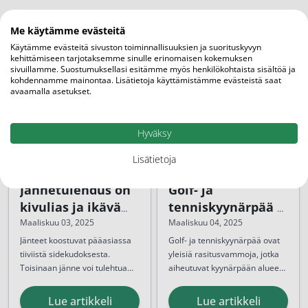
Me käytämme evästeitä
Käytämme evästeitä sivuston toiminnallisuuksien ja suorituskyvyn
kehittämiseen tarjotaksemme sinulle erinomaisen kokemuksen
sivuillamme. Suostumuksellasi esitämme myös henkilökohtaista sisältöä ja
kohdennamme mainontaa. Lisätietoja käyttämistämme evästeistä saat
avaamalla asetukset.
Hyväksy
Lisätietoja
AJANKOHTAISTA
AJANKOHTAISTA
Jännetulehdus on
Golf- ja
kivulias ja ikävä
tenniskyynärpää –
vaiva
Syyt, oireet ja
Maaliskuu 03, 2025
Maaliskuu 04, 2025
hoito
Jänteet koostuvat pääasiassa
Golf- ja tenniskyynärpää ovat
tiiviistä sidekudoksesta.
yleisiä rasitusvammoja, jotka
Toisinaan jänne voi tulehtua
aiheutuvat kyynärpään alueen
etenkin liiallisen rasituksen
jänteiden ylikuormituksesta.
Molemmat vaivat voivat
seurauksena. Jännetulehdus on
rajoittaa arjen toimintakykyä
Lue artikkeli
Lue artikkeli