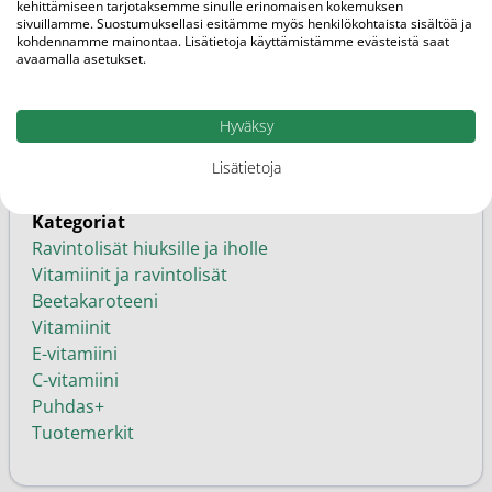
kehittämiseen tarjotaksemme sinulle erinomaisen kokemuksen
EAN
sivuillamme. Suostumuksellasi esitämme myös henkilökohtaista sisältöä ja
6430050001964
kohdennamme mainontaa. Lisätietoja käyttämistämme evästeistä saat
avaamalla asetukset.
Perhe
Vapaakaupan tuote
Hyväksy
Ominaisuudet
Lisätietoja
Kotimainen
Kategoriat
Ravintolisät hiuksille ja iholle
Vitamiinit ja ravintolisät
Beetakaroteeni
Vitamiinit
E-vitamiini
C-vitamiini
Puhdas+
Tuotemerkit