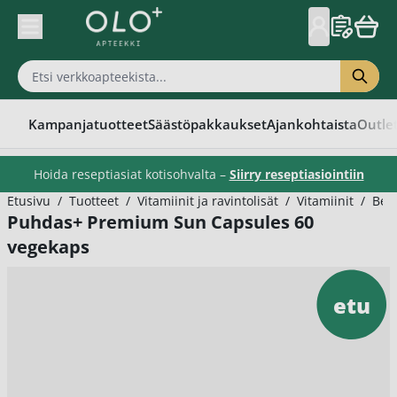
Skip to Content
Kampanjatuotteet
Säästöpakkaukset
Ajankohtaista
Outle
Hoida reseptiasiat kotisohvalta –
Siirry reseptiasiointiin
Etusivu
/
Tuotteet
/
Vitamiinit ja ravintolisät
/
Vitamiinit
/
Bee
Puhdas+ Premium Sun Capsules 60
vegekaps
etu