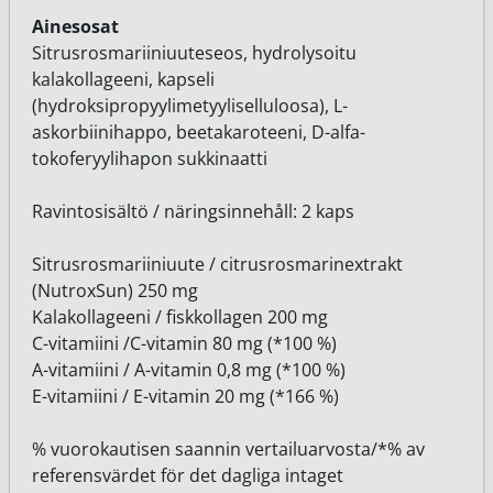
Ainesosat
Sitrusrosmariiniuuteseos, hydrolysoitu
kalakollageeni, kapseli
(hydroksipropyylimetyyliselluloosa), L-
askorbiinihappo, beetakaroteeni, D-alfa-
tokoferyylihapon sukkinaatti
Ravintosisältö / näringsinnehåll: 2 kaps
Sitrusrosmariiniuute / citrusrosmarinextrakt
(NutroxSun) 250 mg
Kalakollageeni / fiskkollagen 200 mg
C-vitamiini /C-vitamin 80 mg (*100 %)
A-vitamiini / A-vitamin 0,8 mg (*100 %)
E-vitamiini / E-vitamin 20 mg (*166 %)
% vuorokautisen saannin vertailuarvosta/*% av
referensvärdet för det dagliga intage
t