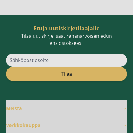
Etuja uutiskirjetilaajalle
Tilaa uutiskirje, saat rahanarvoisen edun
ensiostokseesi.
Sähköpostiosoite
Tilaa
Meistä
Verkkokauppa