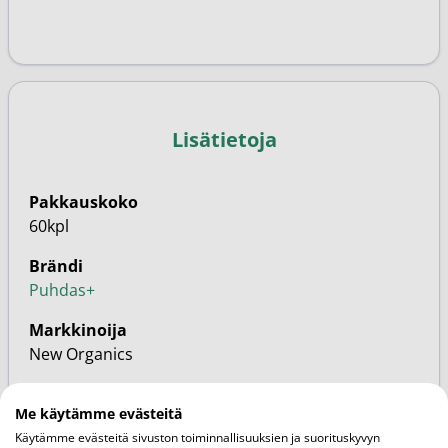
Lisätietoja
Pakkauskoko
60kpl
Brändi
Puhdas+
Markkinoija
New Organics
SKU
Me käytämme evästeitä
20000331
Käytämme evästeitä sivuston toiminnallisuuksien ja suorituskyvyn