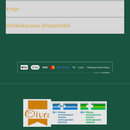
Yritys
Verkkokaupan yhteystiedot