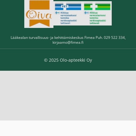
Lääkealan turvallisuus- ja kehittämiskeskus Fimea Puh. 029 522 334,
kirjaamo@fimea.fi
© 2025 Olo-apteekki Oy
Rehband QD Ankle Support 3mm L 1 kpl