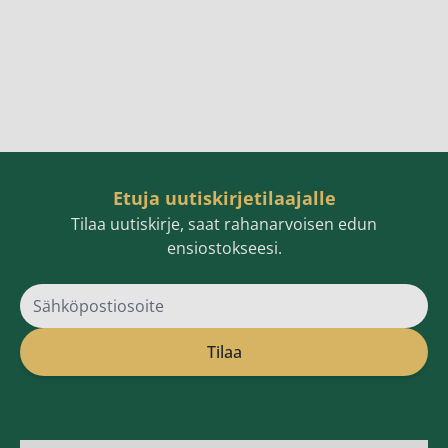
Etuja uutiskirjetilaajalle
Tilaa uutiskirje, saat rahanarvoisen edun
ensiostokseesi.
Sähköpostiosoite
Tilaa