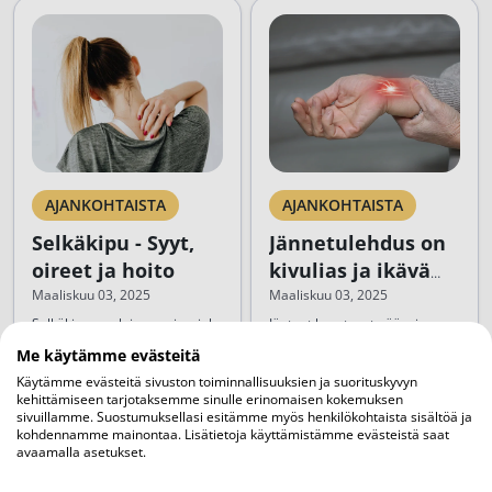
AJANKOHTAISTA
AJANKOHTAISTA
Selkäkipu - Syyt,
Jännetulehdus on
oireet ja hoito
kivulias ja ikävä
vaiva
Maaliskuu 03, 2025
Maaliskuu 03, 2025
Selkäkipu on yleinen vaiva, joka
Jänteet koostuvat pääasiassa
koskettaa noin 8/10 aikuisista
tiiviistä sidekudoksesta.
Me käytämme evästeitä
jossain vaiheessa elämää.
Toisinaan jänne voi tulehtua
Käytämme evästeitä sivuston toiminnallisuuksien ja suorituskyvyn
Kipu voi olla hetkellinen
etenkin liiallisen rasituksen
kehittämiseen tarjotaksemme sinulle erinomaisen kokemuksen
ohimenevä haitta tai krooninen
seurauksena. Jännetulehdus on
sivuillamme. Suostumuksellasi esitämme myös henkilökohtaista sisältöä ja
Lue artikkeli
Lue artikkeli
vaiva, joka vaikuttaa
varsin kivulias ja ikävä vaiva.
kohdennamme mainontaa. Lisätietoja käyttämistämme evästeistä saat
avaamalla asetukset.
merkittävästi arkeen ja
Jännetulehdus saattaa vaivata
elämänlaatuun. Henkilön
esimerkiksi ranteessa,