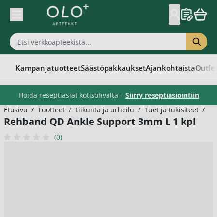
Skip to Content
Kampanjatuotteet
Säästöpakkaukset
Ajankohtaista
Outle
Hoida reseptiasiat kotisohvalta –
Siirry reseptiasiointiin
Etusivu
/
Tuotteet
/
Liikunta ja urheilu
/
Tuet ja tukisiteet
/
Re
Rehband QD Ankle Support 3mm L 1 kpl
(0)