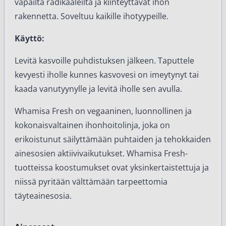
vapailta radikaaleilta ja kiinteyttävät ihon
rakennetta. Soveltuu kaikille ihotyypeille.
Käyttö:
Levitä kasvoille puhdistuksen jälkeen. Taputtele
kevyesti iholle kunnes kasvovesi on imeytynyt tai
kaada vanutyynylle ja levitä iholle sen avulla.
Whamisa Fresh on vegaaninen, luonnollinen ja
kokonaisvaltainen ihonhoitolinja, joka on
erikoistunut säilyttämään puhtaiden ja tehokkaiden
ainesosien aktiivivaikutukset. Whamisa Fresh-
tuotteissa koostumukset ovat yksinkertaistettuja ja
niissä pyritään välttämään tarpeettomia
täyteainesosia.