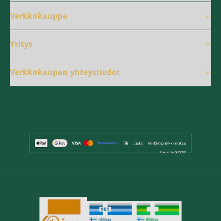
Verkkokauppa
Yritys
Verkkokaupan yhteystiedot