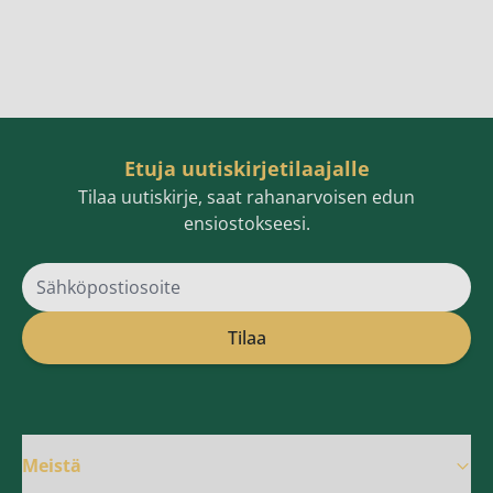
Etuja uutiskirjetilaajalle
Tilaa uutiskirje, saat rahanarvoisen edun
ensiostokseesi.
Sähköpostiosoite
Tilaa
Meistä