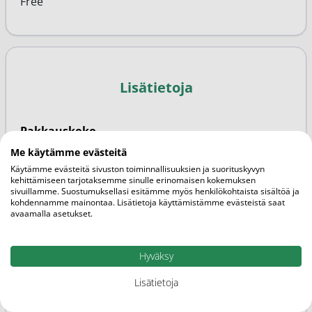
Free
Lisätietoja
Pakkauskoko
120ml
Me käytämme evästeitä
Käytämme evästeitä sivuston toiminnallisuuksien ja suorituskyvyn
Brändi
kehittämiseen tarjotaksemme sinulle erinomaisen kokemuksen
Whamisa
sivuillamme. Suostumuksellasi esitämme myös henkilökohtaista sisältöä ja
kohdennamme mainontaa. Lisätietoja käyttämistämme evästeistä saat
avaamalla asetukset.
Markkinoija
Transmeri
Hyväksy
SKU
20000938
Lisätietoja
EAN