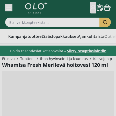
Skip to Content
Kampanjatuotteet
Säästöpakkaukset
Ajankohtaista
Outle
Hoida reseptiasiat kotisohvalta –
Siirry reseptiasiointiin
Etusivu
/
Tuotteet
/
Ihon hyvinvointi ja kauneus
/
Kasvojen puh
Whamisa Fresh Merilevä hoitovesi 120 ml