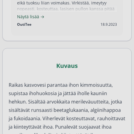
eikä tuoksu liian voimakas. Virkistää, imeytyy
nopeasti, kosteuttaa, lasisen pullon kanssa pitää
olla varovainen, ettei tipu.
Näytä lisää
18.9.2023
OutiTee
18.9.2023
Kuvaus
Raikas kasvovesi parantaa ihon kimmoisuutta,
supistaa ihohuokosia ja jättää iholle kauniin
hehkun. Sisältää arvokkaita merileväuutteita, jotka
sisältävät runsaasti beetaglukaania, algiinihappoa
ja fukoidaania. Viherlevät kosteuttavat, rauhoittavat
ja kiinteyttävät ihoa. Punalevät suojaavat ihoa