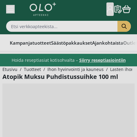
Skip to Content
Kampanjatuotteet
Säästöpakkaukset
Ajankohtaista
Outle
Hoida reseptiasiat kotisohvalta –
Siirry reseptiasiointiin
Etusivu
/
Tuotteet
/
Ihon hyvinvointi ja kauneus
/
Lasten ihonh
Atopik Muksu Puhdistussuihke 100 ml