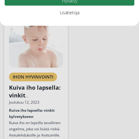
Hyväksy
Lisätietoja
IHON HYVINVOINTI
Kuiva iho lapsella:
vinkit
kylvetykseen
Joulukuu 12, 2023
Kuiva iho lapsella: vinkit
kylvetykseen
Kuiva iho on lapsilla tavallinen
ongelma, joka voi lisätä riskiä
ihotulehduksille ja ihottumille.