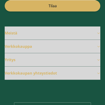
Sähköpostiosoite
Tilaa
Meistä
Verkkokauppa
Yritys
Verkkokaupan yhteystiedot