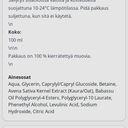
Säilytys sisätiloissa valolta ja kosteudelta
suojattuna 10-24°C lämpötilassa. Pidä pakkaus
suljettuna, kun sitä ei käytetä.
\n
Koko:
100 ml
\n\n
Pakkaus on 100 % kierrätettyä muovia.
\n
Ainesosat
Aqua, Glycerin, Caprylyl/Capryl Glucoside, Betaine,
Avena Sativa Kernel Extract (Kaura/Oat), Babassu
Oil Polyglyceryl-4 Esters, Polyglyceryl-10 Laurate,
Phenethyl Alcohol, Levulinic Acid, Sodium
Hydroxide, Citric Acid