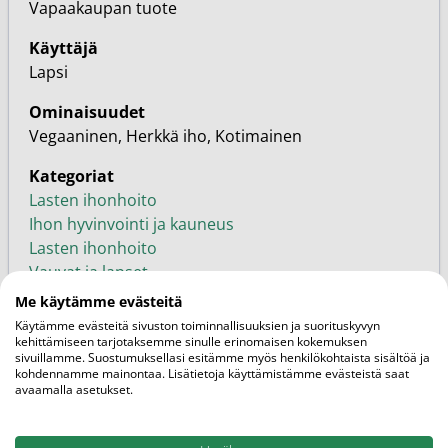
Vapaakaupan tuote
Käyttäjä
Lapsi
Ominaisuudet
Vegaaninen, Herkkä iho, Kotimainen
Kategoriat
Lasten ihonhoito
Ihon hyvinvointi ja kauneus
Lasten ihonhoito
Vauvat ja lapset
Atopik
Me käytämme evästeitä
Tuotemerkit
Käytämme evästeitä sivuston toiminnallisuuksien ja suorituskyvyn
kehittämiseen tarjotaksemme sinulle erinomaisen kokemuksen
sivuillamme. Suostumuksellasi esitämme myös henkilökohtaista sisältöä ja
kohdennamme mainontaa. Lisätietoja käyttämistämme evästeistä saat
avaamalla asetukset.
Liittyvät
Siirry blogiin
Artikkelit