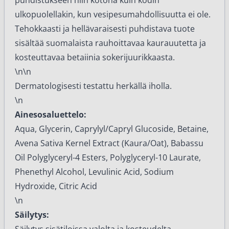
puhdistukseen niin kotona kuin kodin
ulkopuolellakin, kun vesipesumahdollisuutta ei ole.
Tehokkaasti ja hellävaraisesti puhdistava tuote
sisältää suomalaista rauhoittavaa kaurauutetta ja
kosteuttavaa betaiinia sokerijuurikkaasta.
\n\n
Dermatologisesti testattu herkällä iholla.
\n
Ainesosaluettelo:
Aqua, Glycerin, Caprylyl/Capryl Glucoside, Betaine,
Avena Sativa Kernel Extract (Kaura/Oat), Babassu
Oil Polyglyceryl-4 Esters, Polyglyceryl-10 Laurate,
Phenethyl Alcohol, Levulinic Acid, Sodium
Hydroxide, Citric Acid
\n
Säilytys: