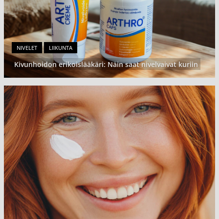
NIVELET
LIIKUNTA
Kivunhoidon erikoislääkäri: Näin saat nivelvaivat kuriin