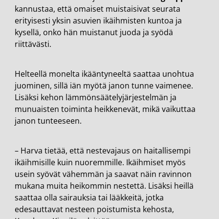
kannustaa, että omaiset muistaisivat seurata
erityisesti yksin asuvien ikäihmisten kuntoa ja
kysellä, onko hän muistanut juoda ja syödä
riittävästi.
Helteellä monelta ikääntyneeltä saattaa unohtua
juominen, sillä iän myötä janon tunne vaimenee.
Lisäksi kehon lämmönsäätelyjärjestelmän ja
munuaisten toiminta heikkenevät, mikä vaikuttaa
janon tunteeseen.
– Harva tietää, että nestevajaus on haitallisempi
ikäihmisille kuin nuoremmille. Ikäihmiset myös
usein syövät vähemmän ja saavat näin ravinnon
mukana muita heikommin nestettä. Lisäksi heillä
saattaa olla sairauksia tai lääkkeitä, jotka
edesauttavat nesteen poistumista kehosta,