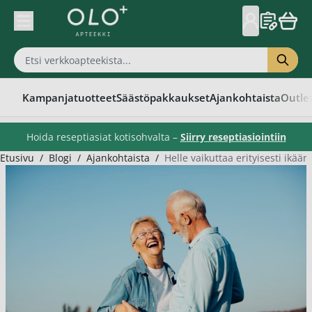
Skip to Content
Kampanjatuotteet
Säästöpakkaukset
Ajankohtaista
Outle
Hoida reseptiasiat kotisohvalta –
Siirry reseptiasiointiin
Etusivu
/
Blogi
/
Ajankohtaista
/
Helle vaikuttaa erityisesti ikä