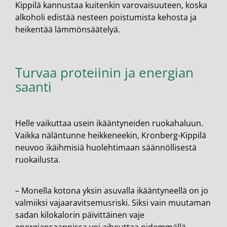
Kippilä kannustaa kuitenkin varovaisuuteen, koska
alkoholi edistää nesteen poistumista kehosta ja
heikentää lämmönsäätelyä.
Turvaa proteiinin ja energian
saanti
Helle vaikuttaa usein ikääntyneiden ruokahaluun.
Vaikka näläntunne heikkeneekin, Kronberg-Kippilä
neuvoo ikäihmisiä huolehtimaan säännöllisestä
ruokailusta.
– Monella kotona yksin asuvalla ikääntyneellä on jo
valmiiksi vajaaravitsemusriski. Siksi vain muutaman
sadan kilokalorin päivittäinen vaje
energiansaannissa voi aiheuttaa pidemmällä