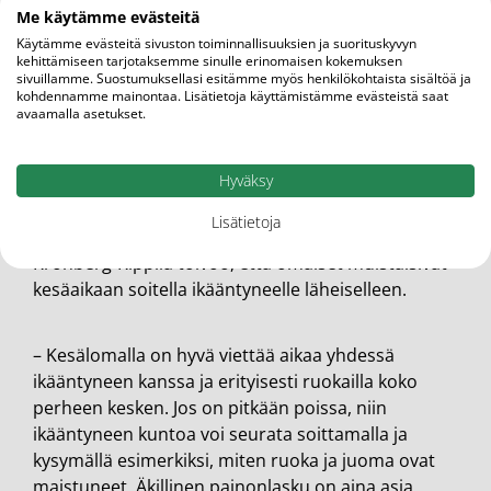
Yli 60 kiloa painavan ikäihmisen tulisi saada
Me käytämme evästeitä
proteiinia ravinnosta 72–84 grammaa
Käytämme evästeitä sivuston toiminnallisuuksien ja suorituskyvyn
kehittämiseen tarjotaksemme sinulle erinomaisen kokemuksen
vuorokaudessa, eli joka aterialla. Energiaa tulisi
sivuillamme. Suostumuksellasi esitämme myös henkilökohtaista sisältöä ja
saada 1 500–1 900 kilokaloria vuorokaudessa.
kohdennamme mainontaa. Lisätietoja käyttämistämme evästeistä saat
avaamalla asetukset.
Kronberg-Kippilän mukaan ikäihminen voi helteellä
syödä pienempiä aterioita kuin yleensä, mutta
useammin. Yöpaasto saa jäädä mielellään lyhyeksi
Hyväksy
eli yli 70-vuotiaalla enintään 10 tuntiin.
Lisätietoja
Kronberg-Kippilä toivoo, että omaiset muistaisivat
kesäaikaan soitella ikääntyneelle läheiselleen.
– Kesälomalla on hyvä viettää aikaa yhdessä
ikääntyneen kanssa ja erityisesti ruokailla koko
perheen kesken. Jos on pitkään poissa, niin
ikääntyneen kuntoa voi seurata soittamalla ja
kysymällä esimerkiksi, miten ruoka ja juoma ovat
maistuneet. Äkillinen painonlasku on aina asia,