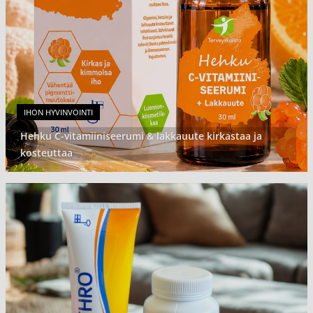
IHON HYVINVOINTI
Hehku C-vitamiiniseerumi & lakkauute kirkastaa ja
kosteuttaa