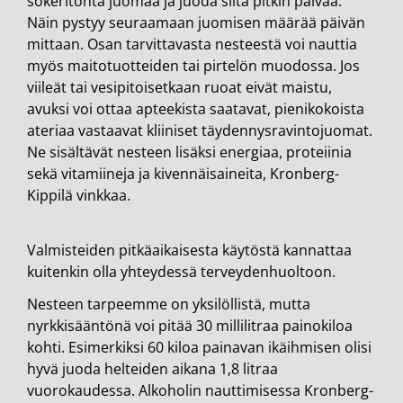
sokeritonta juomaa ja juoda siitä pitkin päivää.
Näin pystyy seuraamaan juomisen määrää päivän
mittaan. Osan tarvittavasta nesteestä voi nauttia
myös maitotuotteiden tai pirtelön muodossa. Jos
viileät tai vesipitoisetkaan ruoat eivät maistu,
avuksi voi ottaa apteekista saatavat, pienikokoista
ateriaa vastaavat kliiniset täydennysravintojuomat.
Ne sisältävät nesteen lisäksi energiaa, proteiinia
sekä vitamiineja ja kivennäisaineita, Kronberg-
Kippilä vinkkaa.
Valmisteiden pitkäaikaisesta käytöstä kannattaa
kuitenkin olla yhteydessä terveydenhuoltoon.
Nesteen tarpeemme on yksilöllistä, mutta
nyrkkisääntönä voi pitää 30 millilitraa painokiloa
kohti. Esimerkiksi 60 kiloa painavan ikäihmisen olisi
hyvä juoda helteiden aikana 1,8 litraa
vuorokaudessa. Alkoholin nauttimisessa Kronberg-