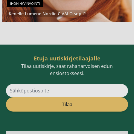
IHON HYVINVOINTI
Kenelle Lumene Nordic-C VALO sopii?
Etuja uutiskirjetilaajalle
Tilaa uutiskirje, saat rahanarvoisen edun
ensiostokseesi.
Sähköpostiosoite
Tilaa