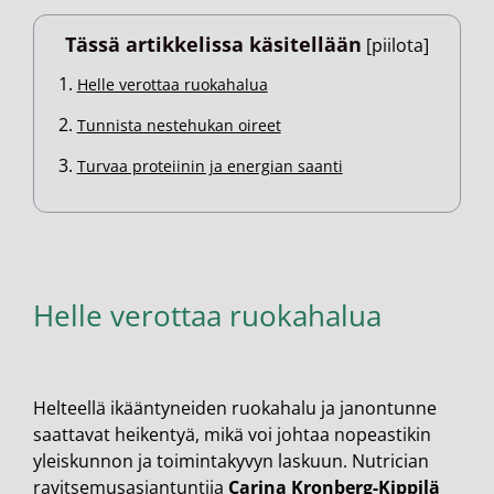
Tässä artikkelissa käsitellään
[
piilota
]
Helle verottaa ruokahalua
Tunnista nestehukan oireet
Turvaa proteiinin ja energian saanti
Helle verottaa ruokahalua
Helteellä ikääntyneiden ruokahalu ja janontunne
saattavat heikentyä, mikä voi johtaa nopeastikin
yleiskunnon ja toimintakyvyn laskuun. Nutrician
ravitsemusasiantuntija
Carina Kronberg-Kippilä