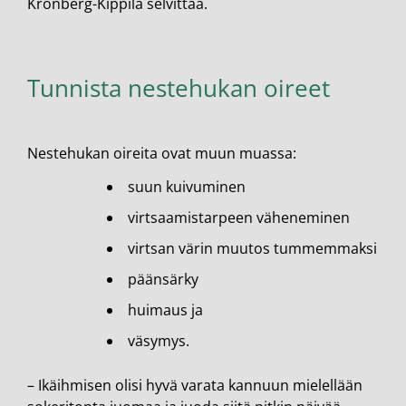
Kronberg-Kippilä selvittää.
Tunnista nestehukan oireet
Nestehukan oireita ovat muun muassa:
suun kuivuminen
virtsaamistarpeen väheneminen
virtsan värin muutos tummemmaksi
päänsärky
huimaus ja
väsymys.
– Ikäihmisen olisi hyvä varata kannuun mielellään