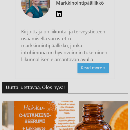
Markkinointipäällikkö
Kirjoittaja on liikunta- ja terveystieteen
osaamisella varustettu
markkinointipäällikkö, jonka
intohimona on hyvinvoinnin tukeminen
liikunnallisen elämäntavan avulla.
Read more »
Uutta luettavaa, Olos hyvä!