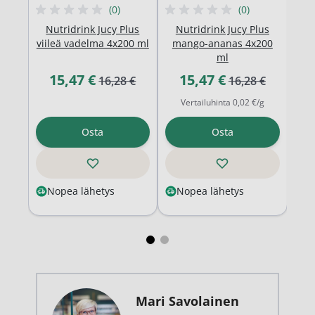
(0)
(0)
Nu
Nutridrink Jucy Plus
Nutridrink Jucy Plus
pä
viileä vadelma 4x200 ml
mango-ananas 4x200
ml
T
Tarjoushinta
15,47 €
Normaali hinta
Tarjoushinta
15,47 €
Normaali hinta
16,28 €
16,28 €
Vertailuhinta 0,02 €/g
Osta
Osta
Nopea lähetys
Nopea lähetys
T
Mari Savolainen