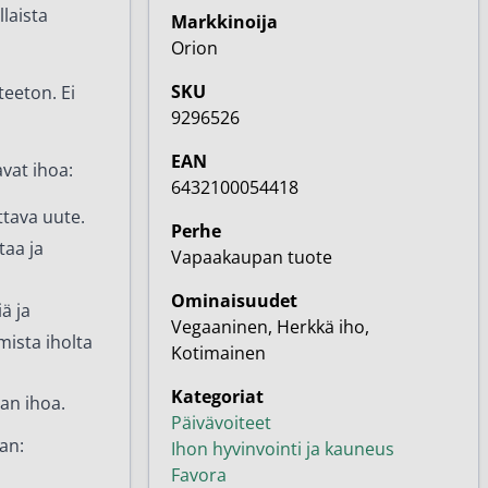
llaista
Markkinoija
Orion
SKU
teeton. Ei
9296526
EAN
vat ihoa:
6432100054418
tava uute.
Perhe
taa ja
Vapaakaupan tuote
Ominaisuudet
ä ja
Vegaaninen, Herkkä iho,
ista iholta
Kotimainen
Kategoriat
an ihoa.
Päivävoiteet
an:
Ihon hyvinvointi ja kauneus
Favora