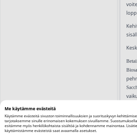
voit
lopp
Kehi
sisä
Kesk
Betai
Bios
pehm
Sacch
vaik
ja s
Me käytämme evästeitä
Tocop
Käytämme evästeitä sivuston toiminnallisuuksien ja suorituskyvyn kehittämis
tarjotaksemme sinulle erinomaisen kokemuksen sivuillamme. Suostumuksella
UV-f
esitämme myös henkilökohtaista sisältöä ja kohdennamme mainontaa. Lisätie
käyttämistämme evästeistä saat avaamalla asetukset.