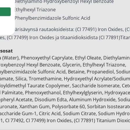
Diethylamino Hydroxybenzoyl Hexyl Benzoate
suoja:
Ethylhexyl Triazone
suoja:
Phenylbenzimidazole Sulfonic Acid
suoja :
e saa värisävynsä rautaoksideista: (CI 77491) Iron Oxides, (C
es, (CI 77499) Iron Oxides ja titaanidioksidista (CI 77891)Tit
esosat
 (Water), Phenoxyethyl Caprylate, Ethyl Oleate, Diethylami
oxybenzoyl Hexyl Benzoate, Glycerin, Ethylhexyl Triazone,
ylbenzimidazole Sulfonic Acid, Betaine, Propanediol, Sodiu
amate, Silica, Tromethamine, Hydroxyethyl Acrylate/Sodiu
loyldimethyl Taurate Copolymer, Saccharide Isomerate, Cete
l Palmitate, Phenoxyethanol, Ethylhexylglyserin, Hydroxya
pheryl Acetate, Disodium Edta, Aluminum Hydroxide, Sodi
uronate, Xanthan Gum, Polysorbate 60, Sorbitan Isostearate
accharide Gum-1, Citric Acid, Sodium Citrate, Sodium Hydrox
1, CI 77492, CI 77499) Iron Oxides, (CI 77891) Titanium Dioxi