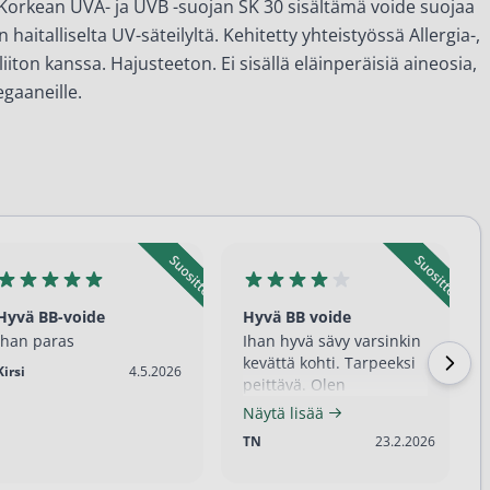
. Korkean UVA- ja UVB -suojan SK 30 sisältämä voide suojaa
 haitalliselta UV-säteilyltä. Kehitetty yhteistyössä Allergia-,
liiton kanssa. Hajusteeton. Ei sisällä eläinperäisiä aineosia,
egaaneille.
Hyvä BB-voide
Hyvä BB voide
Ihan paras
Ihan hyvä sävy varsinkin
kevättä kohti. Tarpeeksi
4.5.2026
Kirsi
4.5.2026
peittävä. Olen
tyytyväinen.
Näytä lisää
23.2.2026
TN
23.2.2026