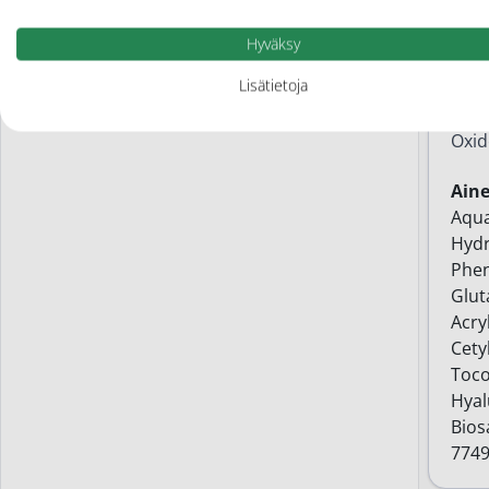
UVA-
UVB-
Hyväksy
UVB-
Lisätietoja
Tuot
Oxid
Ain
Aqua
Hydr
Phen
Glut
Acry
Cety
Toco
Hyal
Bios
7749