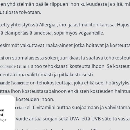
een yhdistelmän päälle riippuen ihon kuivuudesta ja siitä, mi
utulosta toivotaan.
tetty yhteistyössä Allergia-, iho- ja astmaliiton kanssa. Hajus
llä eläinperäisiä aineosia, sopii myös vegaaneille.
esimmät vaikuttavat raaka-aineet jotka hoitavat ja kosteutta
on suomalaisesta sokerijuurikkaasta saatava tehokosteut
ini
sitoo tehokkaasti kosteutta ihoon. Se kosteut
accharide Gum-1
entää ihoa välittömästi ja pitkäkestoisesti.
on tehokosteuttaja, joka ehkäisee ihoärsytyksi
aride Isomerate
uttaa ihon kosteustasapainoon ehkäisten kosteuden haihtum
itomalla kosteuden ihoon.
eli E-vitamiini auttaa suojaamaan ja vahvistama
heryl Acetate
een
si
iltterit, voide antaa suojan sekä UVA- että UVB-säteitä vasta
toja