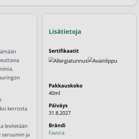
Lisätietoja
Sertifikaatit
ttämään
teuttavia
iinia.
 auringon
Pakkauskoko
40ml
e
Päiväys
ksi kerrosta
31.8.2027
Brändi
ta levitetään
Favora
i seruumin ja