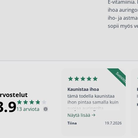
E-vitamiinia
en ihonhoito ja parranajo
ihoa auringon
voiteet
iho- ja astma
sopii myös v
voiteet
umit
änympärysvoiteet
t ja känsät
lonhoito
Kaunistaa ihoa
osmetiikka
rvostelut
tämä todella kaunistaa
3.9
teet
ihon pintaa samalla kuin
suojaa auringolta
13 arviota
neulaus ja Gua sha
Näytä lisää
19.7.2026
Tiina
19.7.2026
he navigation. Close navigation.