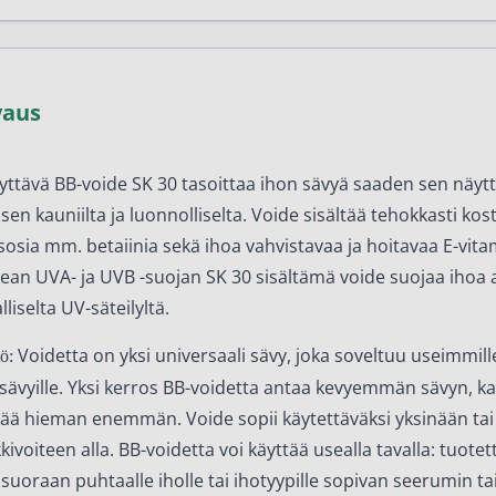
vaus
yttävä BB-voide SK 30 tasoittaa ihon sävyä saaden sen näy
isen kauniilta ja luonnolliselta. Voide sisältää tehokkasti kos
sosia mm. betaiinia sekä ihoa vahvistavaa ja hoitavaa E-vitam
ean UVA- ja UVB -suojan SK 30 sisältämä voide suojaa ihoa
lliselta UV-säteilyltä.
Voidetta on yksi universaali sävy, joka soveltuu useimmill
ö:
sävyille. Yksi kerros BB-voidetta antaa kevyemmän sävyn, ka
tää hieman enemmän. Voide sopii käytettäväksi yksinään tai
kivoiteen alla. BB-voidetta voi käyttää usealla tavalla: tuotet
 suoraan puhtaalle iholle tai ihotyypille sopivan seerumin ta