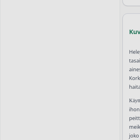
Ku
Hele
tasa
aine
Kork
haita
Käytt
ihon
peit
meik
joko