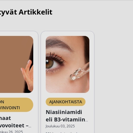
tyvät Artikkelit
ON
AJANKOHTAISTA
VINVOINTI
Niasiiniamidi
haat
eli B3-vitamiini
vovoiteet –
ihonhoidossa:
Joulukuu 03, 2025
eekkarin
skuu 26, 2025