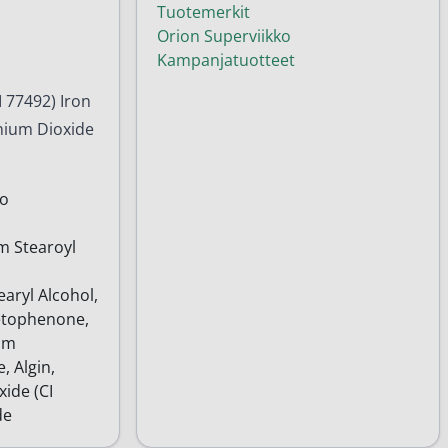
Tuotemerkit
Orion Superviikko
Kampanjatuotteet
I 77492) Iron
anium Dioxide
no
m Stearoyl
m
aryl Alcohol,
cetophenone,
um
, Algin,
ide (CI
de