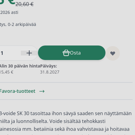
20,60 €
2026 asti
ys, 0-2 arkipäivää
Osta
Alin 30 päivän hinta
Päiväys:
15,45 €
31.8.2027
 Favora-tuotteet
B-voide SK 30 tasoittaa ihon sävyä saaden sen näyttämään
iilta ja luonnolliselta. Voide sisältää tehokkasti
 ainesosia mm. betaiinia sekä ihoa vahvistavaa ja hoitavaa