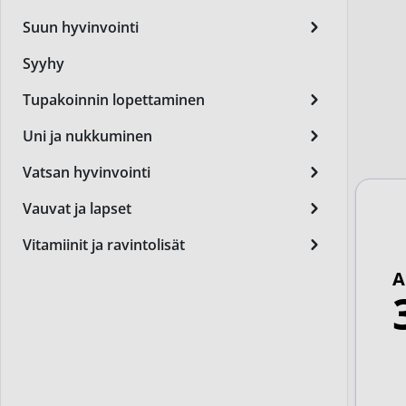
Miest
Suun hyvinvointi
Perus
Syyhy
Päivä
Tupakoinnin lopettaminen
Seer
Uni ja nukkuminen
Silm
Vatsan hyvinvointi
Syylä
Vauvat ja lapset
Varta
Vitamiinit ja ravintolisät
Värik
A
Yövoi
Mikro
End of t