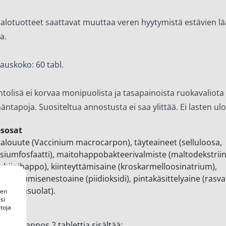
alotuotteet saattavat muuttaa veren hyytymistä estävien l
a.
auskoko: 60 tabl.
ntolisä ei korvaa monipuolista ja tasapainoista ruokavaliota 
äntapoja. Suositeltua annostusta ei saa ylittää. Ei lasten ulot
esosat
alouute (Vaccinium macrocarpon), täyteaineet (selluloosa,
lsiumfosfaatti), maitohappobakteerivalmiste (maltodekstriin
rbiinihappo), kiinteyttämisaine (kroskarmelloosinatrium),
kuuntumisenestoaine (piidioksidi), pintakäsittelyaine (ras
esiumsuolat).
een
si
toja
okausiannos 2 tablettia sisältää: