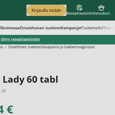
Kirjaudu sisään
Reseptiasiointi
Ostoskori
en
vat
apaino
eet
t
likoimassa
Omaishoivan tuotteet
Kampanjat
Tuotemerkit
Tutust
–
Siirry reseptiasiointiin
no
/
Emättimen bakteeritasapaino ja bakteerivaginoosi
 Lady 60 tabl
(4)
4 €