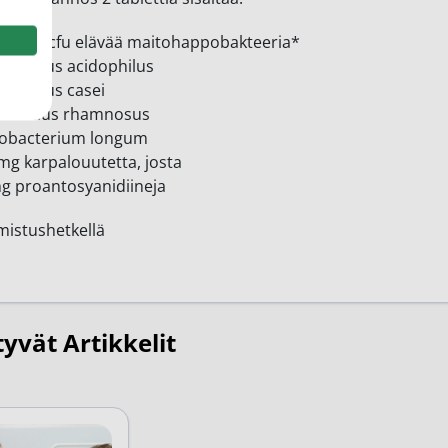
ljardia cfu elävää maitohappobakteeria*
obacillus acidophilus
obacillus casei
obacilus rhamnosus
dobacterium longum
mg karpalouutetta, josta
g proantosyanidiineja
mistushetkellä
tyvät Artikkelit