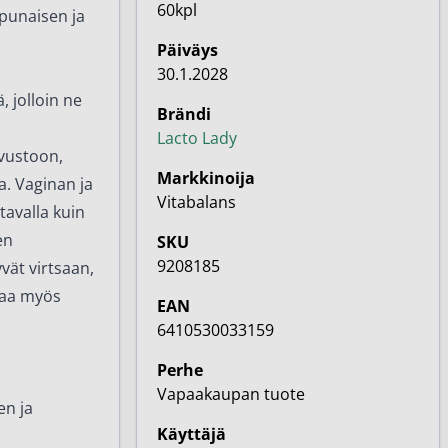
60kpl
 punaisen ja
Päiväys
30.1.2028
 jolloin ne
Brändi
Lacto Lady
vustoon,
Markkinoija
a. Vaginan ja
Vitabalans
tavalla kuin
en
SKU
9208185
vät virtsaan,
taa myös
EAN
6410530033159
Perhe
Vapaakaupan tuote
en ja
Käyttäjä