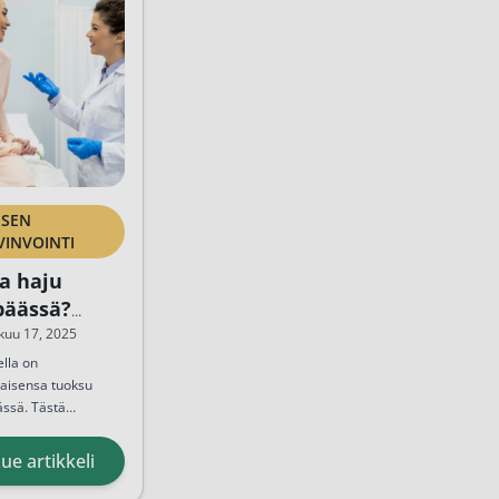
ISEN
VINVOINTI
a haju
päässä?
nista
kuu 17, 2025
vatulehdus
ella on
aisensa tuoksu
ässä. Tästä
teerivaginoosi
atta terve tuoksu
to, eikä juurikaan
ue artikkeli
miltään. Paha haju
ässä kertoo yleensä