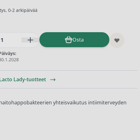
ys, 0-2 arkipäivää
Osta
Päiväys:
30.1.2028
 Lacto Lady-tuotteet
maitohappobakteerien yhteisvaikutus intiimiterveyden