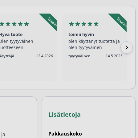
Hyvä tuote
toimii hyvin
Olen tyytyväinen
olen käyttänyt tuotetta ja
tuotteeseen
olen tyytyväinen
12.4.2026
14.5.2025
Käyttäjä
12.4.2026
tyytyväinen
14.5.2025
Lisätietoja
Pakkauskoko
 ja