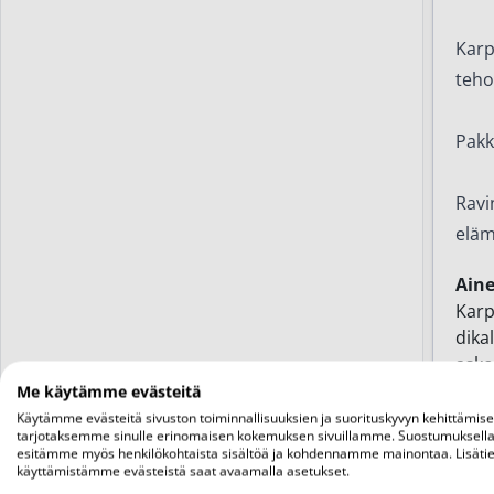
Karp
teho
Pakk
Ravi
eläm
Ain
Karp
dika
asko
paak
Me käytämme evästeitä
magn
Käytämme evästeitä sivuston toiminnallisuuksien ja suorituskyvyn kehittämis
tarjotaksemme sinulle erinomaisen kokemuksen sivuillamme. Suostumuksella
esitämme myös henkilökohtaista sisältöä ja kohdennamme mainontaa. Lisätie
käyttämistämme evästeistä saat avaamalla asetukset.
Vuor