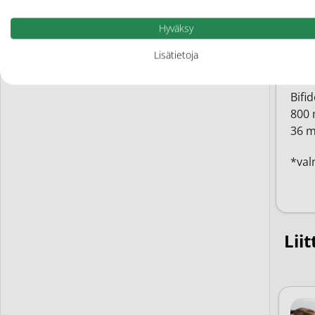
Hyväksy
1 mi
Lact
Lisätietoja
Lact
Lact
Bifi
800 
36 m
*val
Liit