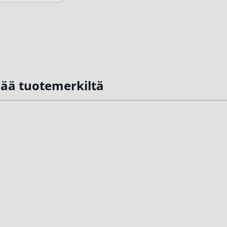
ulehduksesta tai
rivaginoosista,
kyse voi olla
akin. Seuraavaksi
me vinkit...
sää tuotemerkiltä