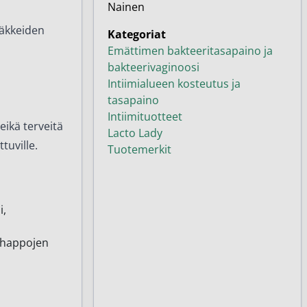
Nainen
ääkkeiden
Kategoriat
Emättimen bakteeritasapaino ja
bakteerivaginoosi
Intiimialueen kosteutus ja
tasapaino
Intiimituotteet
eikä terveitä
Lacto Lady
tuville.
Tuotemerkit
i,
vahappojen