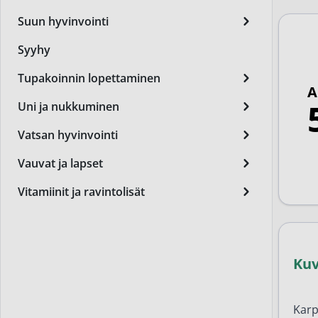
Miest
Suun hyvinvointi
Perus
Syyhy
Päivä
Tupakoinnin lopettaminen
A
Seer
Uni ja nukkuminen
Silm
Vatsan hyvinvointi
Syylä
Vauvat ja lapset
Varta
Vitamiinit ja ravintolisät
Värik
Yövoi
Ku
Mikro
End of t
Karp