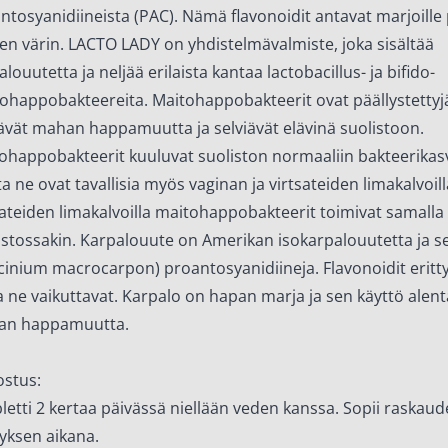
ntosyanidiineista (PAC). Nämä flavonoidit antavat marjoille
sen värin. LACTO LADY on yhdistelmävalmiste, joka sisältää
alouutetta ja neljää erilaista kantaa lactobacillus- ja bifido-
ohappobakteereita. Maitohappobakteerit ovat päällystettyjä,
ävät mahan happamuutta ja selviävät elävinä suolistoon.
ohappobakteerit kuuluvat suoliston normaaliin bakteerikas
a ne ovat tavallisia myös vaginan ja virtsateiden limakalvoill
sateiden limakalvoilla maitohappobakteerit toimivat samalla 
istossakin. Karpalouute on Amerikan isokarpalouutetta ja s
cinium macrocarpon) proantosyanidiineja. Flavonoidit eritty
a ne vaikuttavat. Karpalo on hapan marja ja sen käyttö alen
san happamuutta.
stus:
bletti 2 kertaa päivässä niellään veden kanssa. Sopii raskaud
yksen aikana.