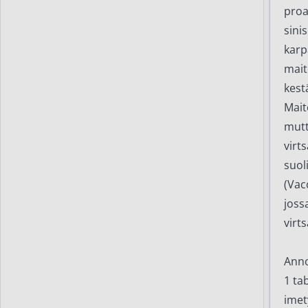
proa
sini
karp
mait
kest
Mait
mutt
virt
suol
(Vac
joss
virt
Anno
1 ta
imet