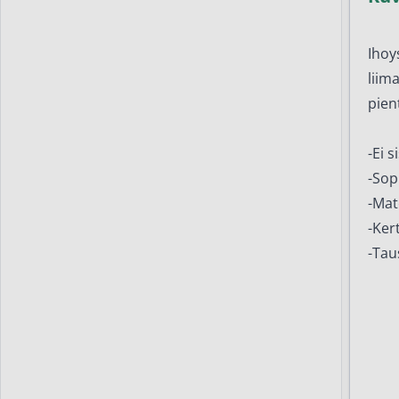
Ihoy
liim
pien
-Ei s
-Sopi
-Mat
-Ker
-Tau