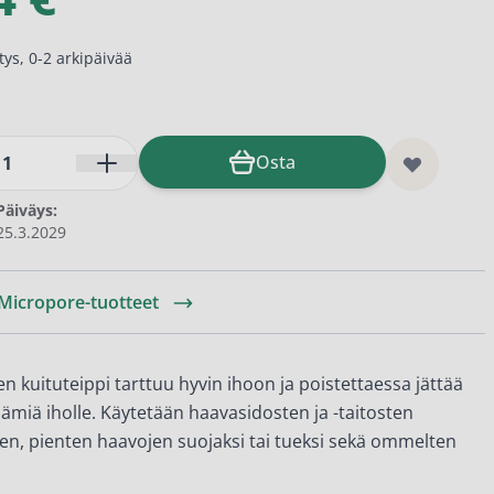
ys, 0-2 arkipäivää
Osta
Päiväys:
25.3.2029
 Micropore-tuotteet
en kuituteippi tarttuu hyvin ihoon ja poistettaessa jättää
äämiä iholle. Käytetään haavasidosten ja -taitosten
een, pienten haavojen suojaksi tai tueksi sekä ommelten