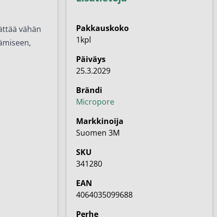
Pakkauskoko
jättää vähän
1kpl
tämiseen,
Päiväys
25.3.2029
Brändi
Micropore
Markkinoija
Suomen 3M
SKU
341280
EAN
4064035099688
Perhe