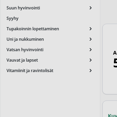
Miest
Suun hyvinvointi
Perus
Syyhy
Päivä
Tupakoinnin lopettaminen
Seer
Uni ja nukkuminen
Silm
Vatsan hyvinvointi
A
Syylä
Vauvat ja lapset
Varta
Vitamiinit ja ravintolisät
Värik
Yövoi
Mikro
End of t
Ku