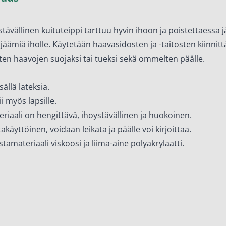
stävällinen kuituteippi tarttuu hyvin ihoon ja poistettaessa 
ajäämiä iholle. Käytetään haavasidosten ja -taitosten kiinnit
ten haavojen suojaksi tai tueksi sekä ommelten päälle.
isällä lateksia.
i myös lapsille.
eriaali on hengittävä, ihoystävällinen ja huokoinen.
takäyttöinen, voidaan leikata ja päälle voi kirjoittaa.
stamateriaali viskoosi ja liima-aine polyakrylaatti.