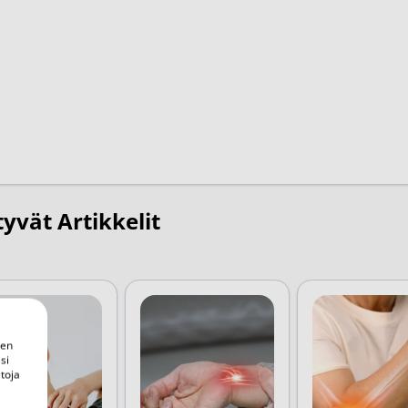
tyvät Artikkelit
een
si
toja