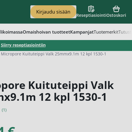
Kirjaudu sisään
Reseptiasiointi
Ostoskori
en
vat
apaino
eet
t
likoimassa
Omaishoivan tuotteet
Kampanjat
Tuotemerkit
Tutust
–
Siirry reseptiasiointiin
Micropore Kuituteippi Valk 25mmx9.1m 12 kpl 1530-1
pore Kuituteippi Valk
x9.1m 12 kpl 1530-1
(1)
4 €