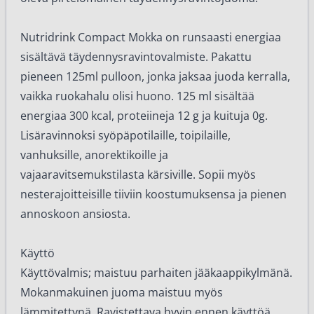
Nutridrink Compact Mokka on runsaasti energiaa
sisältävä täydennysravintovalmiste. Pakattu
pieneen 125ml pulloon, jonka jaksaa juoda kerralla,
vaikka ruokahalu olisi huono. 125 ml sisältää
energiaa 300 kcal, proteiineja 12 g ja kuituja 0g.
Lisäravinnoksi syöpäpotilaille, toipilaille,
vanhuksille, anorektikoille ja
vajaaravitsemukstilasta kärsiville. Sopii myös
nesterajoitteisille tiiviin koostumuksensa ja pienen
annoskoon ansiosta.
Käyttö
Käyttövalmis; maistuu parhaiten jääkaappikylmänä.
Mokanmakuinen juoma maistuu myös
lämmitettynä. Ravistettava hyvin ennen käyttöä.