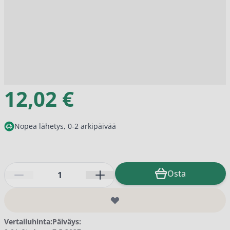
12,02 €
Nopea lähetys, 0-2 arkipäivää
Määrä
Osta
Vertailuhinta:
Päiväys: