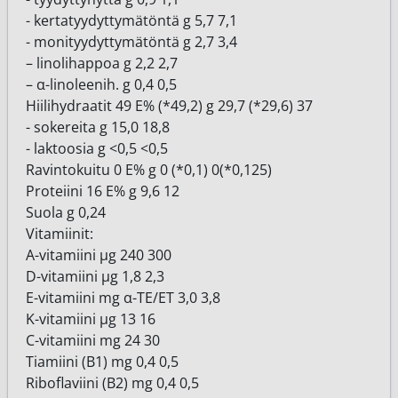
- kertatyydyttymätöntä g 5,7 7,1
- monityydyttymätöntä g 2,7 3,4
– linolihappoa g 2,2 2,7
– α-linoleenih. g 0,4 0,5
Hiilihydraatit 49 E% (*49,2) g 29,7 (*29,6) 37
- sokereita g 15,0 18,8
- laktoosia g <0,5 <0,5
Ravintokuitu 0 E% g 0 (*0,1) 0(*0,125)
Proteiini 16 E% g 9,6 12
Suola g 0,24
Vitamiinit:
A-vitamiini μg 240 300
D-vitamiini μg 1,8 2,3
E-vitamiini mg α-TE/ET 3,0 3,8
K-vitamiini μg 13 16
C-vitamiini mg 24 30
Tiamiini (B1) mg 0,4 0,5
Riboflaviini (B2) mg 0,4 0,5