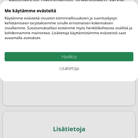
DL-a-tokoferyyliasetaatti, retinyyliasetaatti,
Me käytämme evästeitä
kupariglukonaatti, natriumseleniitti,
Käytämme evästeitä sivuston toiminnallisuuksien ja suorituskyvyn
mangaanisulfaatti, kalsium D-pantotenaatti,
kehittämiseen tarjotaksemme sinulle erinomaisen kokemuksen
sivuillamme. Suostumuksellasi esitämme myös henkilökohtaista sisältöä ja
kromikloridi, D-biotiini, kolekalsiferoli,
kohdennamme mainontaa. Lisätietoja käyttämistämme evästeistä saat
tiamiinihydrokloridi,
avaamalla asetukset.
pteroyylimonoglutamiinihappo,
pyridoksiinihydrokloridi, natriummolybdaatti,
Hyväksy
riboflaviini, natriumfluoridi, kaliumjodidi,
fytomenadioni, syanokobalamiini. kaakao, suklaa-
Lisätietoja
aromi, happamuudensää- töaine (sitruunahappo)
Lisätietoja