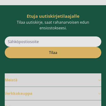
Etuja uutiskirjetilaajalle
Tilaa uutiskirje, saat rahanarvoisen edun
ensiostokseesi.
Sähköpostiosoite
Tilaa
Meistä
Verkkokauppa