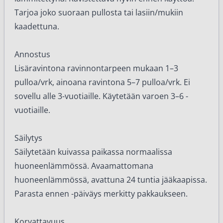
Tarjoa joko suoraan pullosta tai lasiin/mukiin
kaadettuna.
Annostus
Lisäravintona ravinnontarpeen mukaan 1–3
pulloa/vrk, ainoana ravintona 5–7 pulloa/vrk. Ei
sovellu alle 3-vuotiaille. Käytetään varoen 3–6 -
vuotiaille.
Säilytys
Säilytetään kuivassa paikassa normaalissa
huoneenlämmössä. Avaamattomana
huoneenlämmössä, avattuna 24 tuntia jääkaapissa.
Parasta ennen -päiväys merkitty pakkaukseen.
Korvattavuus