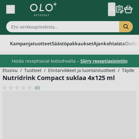
Skip to Content
Kampanjatuotteet
Säästöpakkaukset
Ajankohtaista
Outle
Hoida reseptiasiat kotisohvalta –
Siirry reseptiasiointiin
Etusivu
/
Tuotteet
/
Elintarvikkeet ja luontaistuotteet
/
Täydenn
Nutridrink Compact suklaa 4x125 ml
(0)