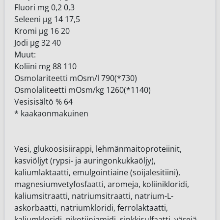
Fluori mg 0,2 0,3
Seleeni μg 14 17,5
Kromi μg 16 20
Jodi μg 32 40
Muut:
Koliini mg 88 110
Osmolariteetti mOsm/l 790(*730)
Osmolaliteetti mOsm/kg 1260(*1140)
Vesisisältö % 64
* kaakaonmakuinen
Vesi, glukoosisiirappi, lehmänmaitoproteiinit,
kasviöljyt (rypsi- ja auringonkukkaöljy),
kaliumlaktaatti, emulgointiaine (soijalesitiini),
magnesiumvetyfosfaatti, aromeja, koliinikloridi,
kaliumsitraatti, natriumsitraatti, natrium-L-
askorbaatti, natriumkloridi, ferrolaktaatti,
kaliumkloridi, nikotiiniamidi, sinkkisulfaatti, värejä,