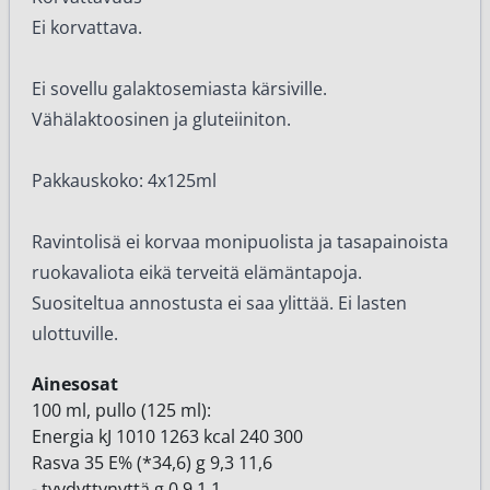
Ei korvattava.
Ei sovellu galaktosemiasta kärsiville.
Vähälaktoosinen ja gluteiiniton.
Pakkauskoko: 4x125ml
Ravintolisä ei korvaa monipuolista ja tasapainoista
ruokavaliota eikä terveitä elämäntapoja.
Suositeltua annostusta ei saa ylittää. Ei lasten
ulottuville.
Ainesosat
100 ml, pullo (125 ml):
Energia kJ 1010 1263 kcal 240 300
Rasva 35 E% (*34,6) g 9,3 11,6
- tyydyttynyttä g 0,9 1,1