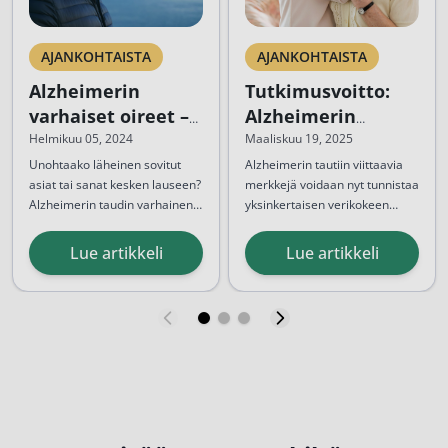
AJANKOHTAISTA
AJANKOHTAISTA
Alzheimerin
Tutkimusvoitto:
varhaiset oireet –
Alzheimerin
pidä näitä
taudin
Helmikuu 05, 2024
Maaliskuu 19, 2025
merkkejä silmällä
diagnosointi
Unohtaako läheinen sovitut
Alzheimerin tautiin viittaavia
asiat tai sanat kesken lauseen?
merkkejä voidaan nyt tunnistaa
helpottuu
Alzheimerin taudin varhainen
yksinkertaisen verikokeen
verikokeen avulla
tunnistaminen on tärkeää, jotta
avulla. Uusi menetelmä on
Verikoe tunnistaa
hoito voidaan aloittaa
tulosta usean vuoden
Alzheimerin...
Lue artikkeli
Lue artikkeli
mahdollisimman pian ja näin
kansainvälisestä yhteistyöstä,
parantaa taudista kärsivän
jossa Itä-Suomen yliopiston
sekä läheisten elämänlaatua.
tutkijat ovat olleet
Tautia parantavaa
avainasemassa.
hoitokeinoa...