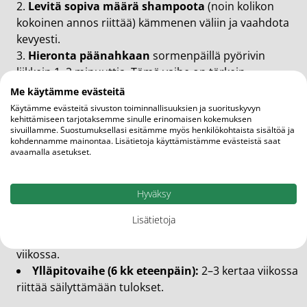
Levitä sopiva määrä shampoota
(noin kolikon
kokoinen annos riittää) kämmenen väliin ja vaahdota
kevyesti.
Hieronta päänahkaan
sormenpäillä pyörivin
liikkein 1–2 minuuttia. Tämä vaihe on tärkein –
aktiivisten aineiden (fytokofeiini, kofeiini) on päästävä
Me käytämme evästeitä
imeytymään hiusjuuriin.
Käytämme evästeitä sivuston toiminnallisuuksien ja suorituskyvyn
kehittämiseen tarjotaksemme sinulle erinomaisen kokemuksen
Huuhtele perusteellisesti
lämpimällä vedellä.
sivuillamme. Suostumuksellasi esitämme myös henkilökohtaista sisältöä ja
Jäännökset voivat ärsyttää päänahkaa.
kohdennamme mainontaa. Lisätietoja käyttämistämme evästeistä saat
avaamalla asetukset.
Tarvittaessa toista pesu
– ensimmäinen pesu
poistaa lian, toinen pesu toimittaa aktiiviset aineet
hiusjuuriin.
Hyväksy
Kuinka usein käyttää?
Lisätietoja
Aktiivinen hoitovaihe (0–6 kuukautta):
3–5 kertaa
viikossa.
Ylläpitovaihe (6 kk eteenpäin):
2–3 kertaa viikossa
riittää säilyttämään tulokset.