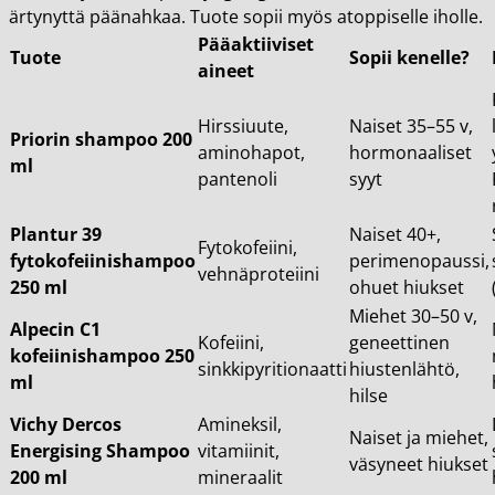
ärtynyttä päänahkaa. Tuote sopii myös atoppiselle iholle.
Pääaktiiviset
Tuote
Sopii kenelle?
aineet
Hirssiuute,
Naiset 35–55 v,
Priorin shampoo 200
aminohapot,
hormonaaliset
ml
pantenoli
syyt
Plantur 39
Naiset 40+,
Fytokofeiini,
fytokofeiinishampoo
perimenopaussi,
vehnäproteiini
250 ml
ohuet hiukset
Miehet 30–50 v,
Alpecin C1
Kofeiini,
geneettinen
kofeiinishampoo 250
sinkkipyritionaatti
hiustenlähtö,
ml
hilse
Vichy Dercos
Amineksil,
Naiset ja miehet,
Energising Shampoo
vitamiinit,
väsyneet hiukset
200 ml
mineraalit