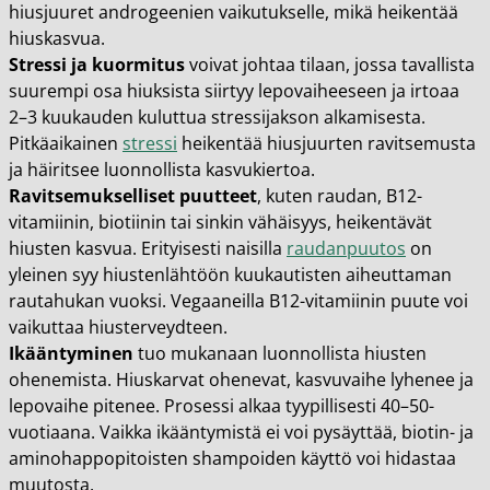
hiusjuuret androgeenien vaikutukselle, mikä heikentää
hiuskasvua.
Stressi ja kuormitus
voivat johtaa tilaan, jossa tavallista
suurempi osa hiuksista siirtyy lepovaiheeseen ja irtoaa
2–3 kuukauden kuluttua stressijakson alkamisesta.
Pitkäaikainen
stressi
heikentää hiusjuurten ravitsemusta
ja häiritsee luonnollista kasvukiertoa.
Ravitsemukselliset puutteet
, kuten raudan, B12-
vitamiinin, biotiinin tai sinkin vähäisyys, heikentävät
hiusten kasvua. Erityisesti naisilla
raudanpuutos
on
yleinen syy hiustenlähtöön kuukautisten aiheuttaman
rautahukan vuoksi. Vegaaneilla B12-vitamiinin puute voi
vaikuttaa hiusterveydteen.
Ikääntyminen
tuo mukanaan luonnollista hiusten
ohenemista. Hiuskarvat ohenevat, kasvuvaihe lyhenee ja
lepovaihe pitenee. Prosessi alkaa tyypillisesti 40–50-
vuotiaana. Vaikka ikääntymistä ei voi pysäyttää, biotin- ja
aminohappopitoisten shampoiden käyttö voi hidastaa
muutosta.