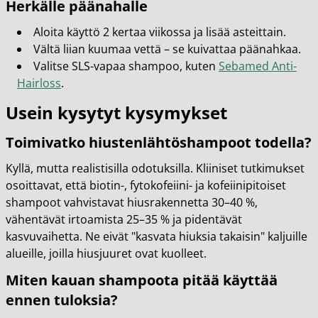
Herkälle päänahalle
Aloita käyttö 2 kertaa viikossa ja lisää asteittain.
Vältä liian kuumaa vettä – se kuivattaa päänahkaa.
Valitse SLS-vapaa shampoo, kuten
Sebamed Anti-
Hairloss
.
Usein kysytyt kysymykset
Toimivatko hiustenlähtöshampoot todella?
Kyllä, mutta realistisilla odotuksilla. Kliiniset tutkimukset
osoittavat, että biotin-, fytokofeiini- ja kofeiinipitoiset
shampoot vahvistavat hiusrakennetta 30–40 %,
vähentävät irtoamista 25–35 % ja pidentävät
kasvuvaihetta. Ne eivät "kasvata hiuksia takaisin" kaljuille
alueille, joilla hiusjuuret ovat kuolleet.
Miten kauan shampoota pitää käyttää
ennen tuloksia?