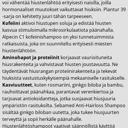
voi vähentää hiustenlähtöä erityisesti naisilla, joilla
hormonaaliset muutokset vaikuttavat hiuksiin. Plantur 39
-sarja on kehitetty juuri tähän tarpeeseen.
Kofeiini
aktivoi hiustupen soluja ja edistää hiusten
kasvua stimuloimalla mikrosirkulaatiota päänahalla.
Alpecin C1 kofeiinishampoo on yksi tunnetuimmista
ratkaisuista, joka on suunniteltu erityisesti miesten
hiustenlähtöön.
Aminohapot ja proteiinit
korjaavat vaurioituneita
hiusrakenteita ja vahvistavat hiusten joustavuutta. Ne
täydentävät hiusrangan proteiinirakenteita ja tekevät
hiuksista vastustuskykyisempiä mekaaniselle rasitukselle.
Kasviuutteet
, kuten rosmariini, ginkgo biloba ja bambu,
rauhoittavat päänahkaa, parantavat verenkiertoa ja
tarjoavat antioksidantteja, jotka suojaavat hiusjuuria
ympäristön rasituksilta. Sebamed Anti-Hairloss Shampoo
sisältää ginkgo biloban uutetta, joka tukee hiusjuurten
terveyttä ja sopii herkälle päänahalle.
Hiustenlähtöshampoot vaativat säännöllistä käyttöä