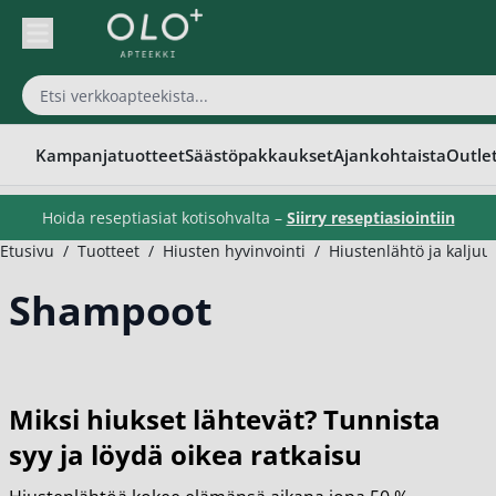
Skip to Content
Kampanjatuotteet
Säästöpakkaukset
Ajankohtaista
Outle
Hoida reseptiasiat kotisohvalta –
Siirry reseptiasiointiin
Etusivu
/
Tuotteet
/
Hiusten hyvinvointi
/
Hiustenlähtö ja kalju
Shampoot
Miksi hiukset lähtevät? Tunnista
syy ja löydä oikea ratkaisu