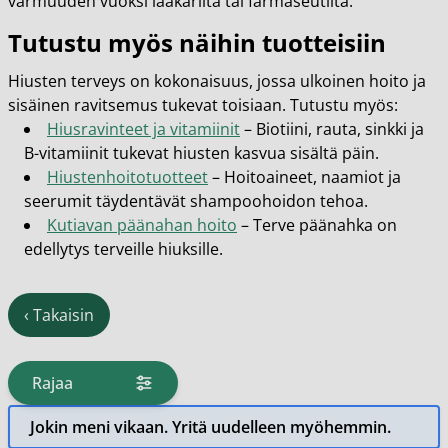
varmuuden vuoksi lääkäriltä tai farmaseutilta.
Tutustu myös näihin tuotteisiin
Hiusten terveys on kokonaisuus, jossa ulkoinen hoito ja
sisäinen ravitsemus tukevat toisiaan. Tutustu myös:
Hiusravinteet ja vitamiinit
– Biotiini, rauta, sinkki ja
B-vitamiinit tukevat hiusten kasvua sisältä päin.
Hiustenhoitotuotteet
– Hoitoaineet, naamiot ja
seerumit täydentävät shampoohoidon tehoa.
Kutiavan päänahan hoito
– Terve päänahka on
edellytys terveille hiuksille.
‹
Takaisin
Rajaa
tuotteita
Jokin meni vikaan. Yritä uudelleen myöhemmin.