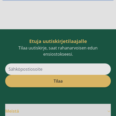
Etuja uutiskirjetilaajalle
Tilaa uutiskirje, saat rahanarvoisen edun
ensiostokseesi.
Sähköpostiosoite
Tilaa
Meistä