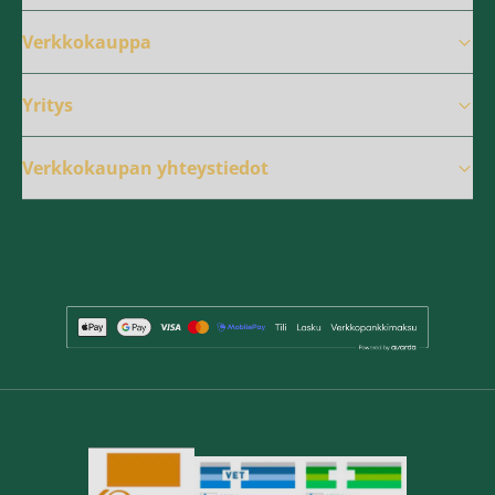
Verkkokauppa
Yritys
Verkkokaupan yhteystiedot