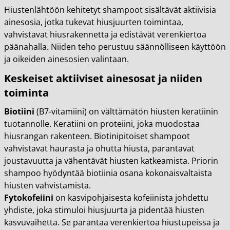
Hiustenlähtöön kehitetyt shampoot sisältävät aktiivisia
ainesosia, jotka tukevat hiusjuurten toimintaa,
vahvistavat hiusrakennetta ja edistävät verenkiertoa
päänahalla. Niiden teho perustuu säännölliseen käyttöön
ja oikeiden ainesosien valintaan.
Keskeiset aktiiviset ainesosat ja niiden
toiminta
Biotiini
(B7-vitamiini) on välttämätön hiusten keratiinin
tuotannolle. Keratiini on proteiini, joka muodostaa
hiusrangan rakenteen. Biotinipitoiset shampoot
vahvistavat haurasta ja ohutta hiusta, parantavat
joustavuutta ja vähentävät hiusten katkeamista. Priorin
shampoo hyödyntää biotiinia osana kokonaisvaltaista
hiusten vahvistamista.
Fytokofeiini
on kasvipohjaisesta kofeiinista johdettu
yhdiste, joka stimuloi hiusjuurta ja pidentää hiusten
kasvuvaihetta. Se parantaa verenkiertoa hiustupeissa ja