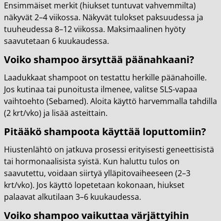
Ensimmäiset merkit (hiukset tuntuvat vahvemmilta)
näkyvät 2–4 viikossa. Näkyvät tulokset paksuudessa ja
tuuheudessa 8–12 viikossa. Maksimaalinen hyöty
saavutetaan 6 kuukaudessa.
Voiko shampoo ärsyttää päänahkaani?
Laadukkaat shampoot on testattu herkille päänahoille.
Jos kutinaa tai punoitusta ilmenee, valitse SLS-vapaa
vaihtoehto (Sebamed). Aloita käyttö harvemmalla tahdilla
(2 krt/vko) ja lisää asteittain.
Pitääkö shampoota käyttää loputtomiin?
Hiustenlähtö on jatkuva prosessi erityisesti geneettisistä
tai hormonaalisista syistä. Kun haluttu tulos on
saavutettu, voidaan siirtyä ylläpitovaiheeseen (2–3
krt/vko). Jos käyttö lopetetaan kokonaan, hiukset
palaavat alkutilaan 3–6 kuukaudessa.
Voiko shampoo vaikuttaa värjättyihin