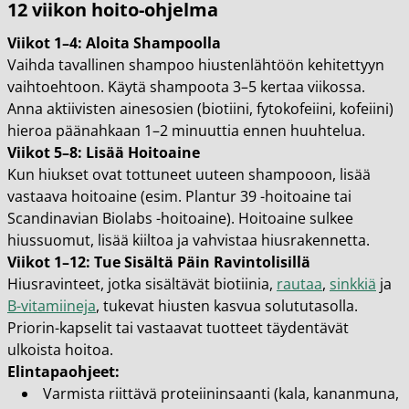
12 viikon hoito-ohjelma
Viikot 1–4: Aloita Shampoolla
Vaihda tavallinen shampoo hiustenlähtöön kehitettyyn
vaihtoehtoon. Käytä shampoota 3–5 kertaa viikossa.
Anna aktiivisten ainesosien (biotiini, fytokofeiini, kofeiini)
hieroa päänahkaan 1–2 minuuttia ennen huuhtelua.
Viikot 5–8: Lisää Hoitoaine
Kun hiukset ovat tottuneet uuteen shampooon, lisää
vastaava hoitoaine (esim. Plantur 39 -hoitoaine tai
Scandinavian Biolabs -hoitoaine). Hoitoaine sulkee
hiussuomut, lisää kiiltoa ja vahvistaa hiusrakennetta.
Viikot 1–12: Tue Sisältä Päin Ravintolisillä
Hiusravinteet, jotka sisältävät biotiinia,
rautaa
,
sinkkiä
ja
B-vitamiineja
, tukevat hiusten kasvua solututasolla.
Priorin-kapselit tai vastaavat tuotteet täydentävät
ulkoista hoitoa.
Elintapaohjeet:
Varmista riittävä proteiininsaanti (kala, kananmuna,