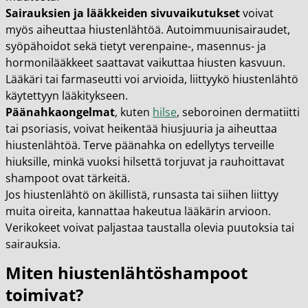
Sairauksien ja lääkkeiden sivuvaikutukset
voivat
myös aiheuttaa hiustenlähtöä. Autoimmuunisairaudet,
syöpähoidot sekä tietyt verenpaine-, masennus- ja
hormonilääkkeet saattavat vaikuttaa hiusten kasvuun.
Lääkäri tai farmaseutti voi arvioida, liittyykö hiustenlähtö
käytettyyn lääkitykseen.
Päänahkaongelmat
, kuten
hilse
, seboroinen dermatiitti
tai psoriasis, voivat heikentää hiusjuuria ja aiheuttaa
hiustenlähtöä. Terve päänahka on edellytys terveille
hiuksille, minkä vuoksi hilsettä torjuvat ja rauhoittavat
shampoot ovat tärkeitä.
Jos hiustenlähtö on äkillistä, runsasta tai siihen liittyy
muita oireita, kannattaa hakeutua lääkärin arvioon.
Verikokeet voivat paljastaa taustalla olevia puutoksia tai
sairauksia.
Miten hiustenlähtöshampoot
toimivat?