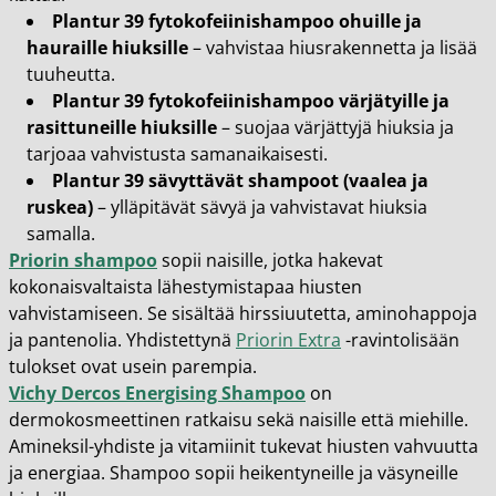
Plantur 39 fytokofeiinishampoo ohuille ja
hauraille hiuksille
– vahvistaa hiusrakennetta ja lisää
tuuheutta.
Plantur 39 fytokofeiinishampoo värjätyille ja
rasittuneille hiuksille
– suojaa värjättyjä hiuksia ja
tarjoaa vahvistusta samanaikaisesti.
Plantur 39 sävyttävät shampoot (vaalea ja
ruskea)
– ylläpitävät sävyä ja vahvistavat hiuksia
samalla.
Priorin shampoo
sopii naisille, jotka hakevat
kokonaisvaltaista lähestymistapaa hiusten
vahvistamiseen. Se sisältää hirssiuutetta, aminohappoja
ja pantenolia. Yhdistettynä
Priorin Extra
-ravintolisään
tulokset ovat usein parempia.
Vichy Dercos Energising Shampoo
on
dermokosmeettinen ratkaisu sekä naisille että miehille.
Amineksil-yhdiste ja vitamiinit tukevat hiusten vahvuutta
ja energiaa. Shampoo sopii heikentyneille ja väsyneille