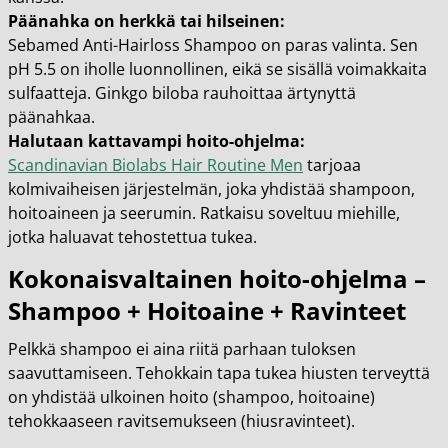
Päänahka on herkkä tai hilseinen:
Sebamed Anti-Hairloss Shampoo on paras valinta. Sen
pH 5.5 on iholle luonnollinen, eikä se sisällä voimakkaita
sulfaatteja. Ginkgo biloba rauhoittaa ärtynyttä
päänahkaa.
Halutaan kattavampi hoito-ohjelma:
Scandinavian Biolabs Hair Routine Men
tarjoaa
kolmivaiheisen järjestelmän, joka yhdistää shampoon,
hoitoaineen ja seerumin. Ratkaisu soveltuu miehille,
jotka haluavat tehostettua tukea.
Kokonaisvaltainen hoito-ohjelma –
Shampoo + Hoitoaine + Ravinteet
Pelkkä shampoo ei aina riitä parhaan tuloksen
saavuttamiseen. Tehokkain tapa tukea hiusten terveyttä
on yhdistää ulkoinen hoito (shampoo, hoitoaine)
tehokkaaseen ravitsemukseen (hiusravinteet).