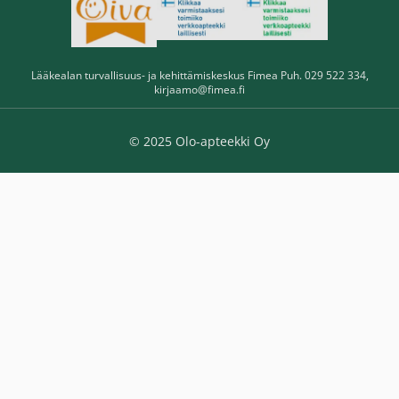
Lääkealan turvallisuus- ja kehittämiskeskus Fimea Puh. 029 522 334,
kirjaamo@fimea.fi
© 2025 Olo-apteekki Oy