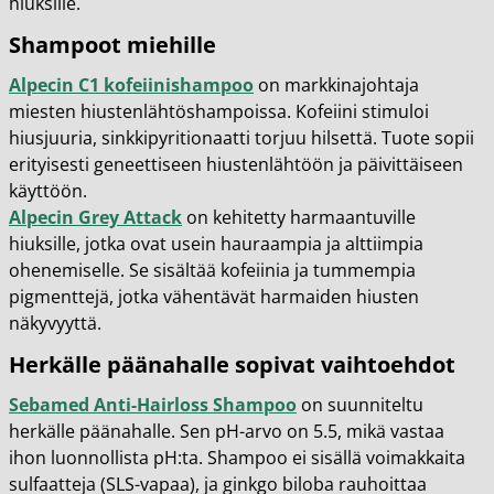
hiuksille.
Shampoot miehille
Alpecin C1 kofeiinishampoo
on markkinajohtaja
miesten hiustenlähtöshampoissa. Kofeiini stimuloi
hiusjuuria, sinkkipyritionaatti torjuu hilsettä. Tuote sopii
erityisesti geneettiseen hiustenlähtöön ja päivittäiseen
käyttöön.
Alpecin Grey Attack
on kehitetty harmaantuville
hiuksille, jotka ovat usein hauraampia ja alttiimpia
ohenemiselle. Se sisältää kofeiinia ja tummempia
pigmenttejä, jotka vähentävät harmaiden hiusten
näkyvyyttä.
Herkälle päänahalle sopivat vaihtoehdot
Sebamed Anti-Hairloss Shampoo
on suunniteltu
herkälle päänahalle. Sen pH-arvo on 5.5, mikä vastaa
ihon luonnollista pH:ta. Shampoo ei sisällä voimakkaita
sulfaatteja (SLS-vapaa), ja ginkgo biloba rauhoittaa