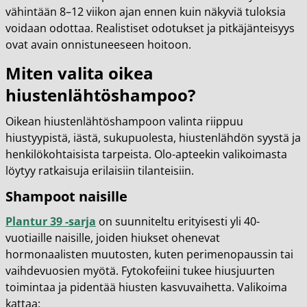
vähintään 8–12 viikon ajan ennen kuin näkyviä tuloksia
voidaan odottaa. Realistiset odotukset ja pitkäjänteisyys
ovat avain onnistuneeseen hoitoon.
Miten valita oikea
hiustenlähtöshampoo?
Oikean hiustenlähtöshampoon valinta riippuu
hiustyypistä, iästä, sukupuolesta, hiustenlähdön syystä ja
henkilökohtaisista tarpeista. Olo-apteekin valikoimasta
löytyy ratkaisuja erilaisiin tilanteisiin.
Shampoot naisille
Plantur 39 -sarja
on suunniteltu erityisesti yli 40-
vuotiaille naisille, joiden hiukset ohenevat
hormonaalisten muutosten, kuten perimenopaussin tai
vaihdevuosien myötä. Fytokofeiini tukee hiusjuurten
toimintaa ja pidentää hiusten kasvuvaihetta. Valikoima
kattaa: