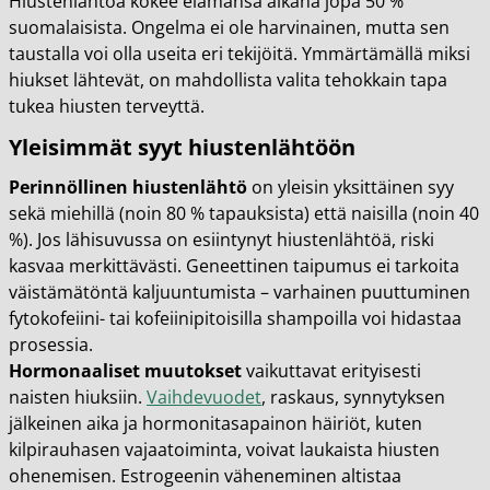
Hiustenlähtöä kokee elämänsä aikana jopa 50 %
suomalaisista. Ongelma ei ole harvinainen, mutta sen
taustalla voi olla useita eri tekijöitä. Ymmärtämällä miksi
hiukset lähtevät, on mahdollista valita tehokkain tapa
tukea hiusten terveyttä.
Yleisimmät syyt hiustenlähtöön
Perinnöllinen hiustenlähtö
on yleisin yksittäinen syy
sekä miehillä (noin 80 % tapauksista) että naisilla (noin 40
%). Jos lähisuvussa on esiintynyt hiustenlähtöä, riski
kasvaa merkittävästi. Geneettinen taipumus ei tarkoita
väistämätöntä kaljuuntumista – varhainen puuttuminen
fytokofeiini- tai kofeiinipitoisilla shampoilla voi hidastaa
prosessia.
Hormonaaliset muutokset
vaikuttavat erityisesti
naisten hiuksiin.
Vaihdevuodet
, raskaus, synnytyksen
jälkeinen aika ja hormonitasapainon häiriöt, kuten
kilpirauhasen vajaatoiminta, voivat laukaista hiusten
ohenemisen. Estrogeenin väheneminen altistaa