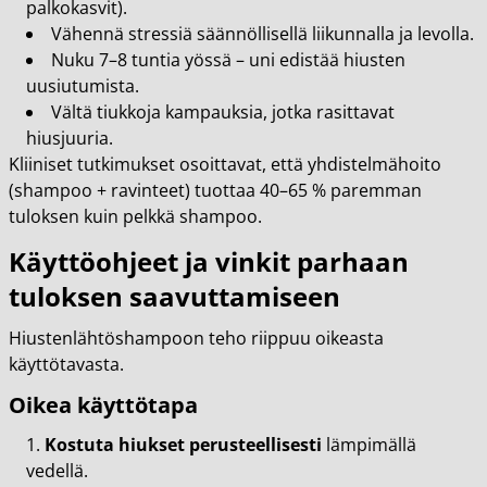
palkokasvit).
Vähennä stressiä säännöllisellä liikunnalla ja levolla.
Nuku 7–8 tuntia yössä – uni edistää hiusten
uusiutumista.
Vältä tiukkoja kampauksia, jotka rasittavat
hiusjuuria.
Kliiniset tutkimukset osoittavat, että yhdistelmähoito
(shampoo + ravinteet) tuottaa 40–65 % paremman
tuloksen kuin pelkkä shampoo.
Käyttöohjeet ja vinkit parhaan
tuloksen saavuttamiseen
Hiustenlähtöshampoon teho riippuu oikeasta
käyttötavasta.
Oikea käyttötapa
Kostuta hiukset perusteellisesti
lämpimällä
vedellä.