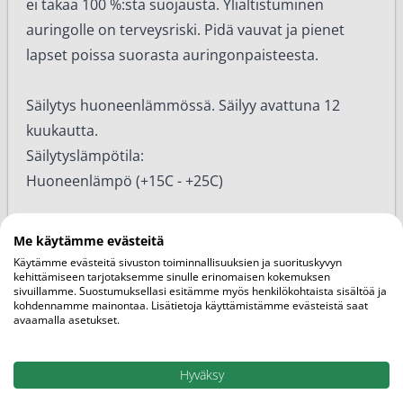
ei takaa 100 %:sta suojausta. Ylialtistuminen
auringolle on terveysriski. Pidä vauvat ja pienet
lapset poissa suorasta auringonpaisteesta.
Säilytys huoneenlämmössä. Säilyy avattuna 12
kuukautta.
Säilytyslämpötila:
Huoneenlämpö (+15C - +25C)
Ainesosat
Me käytämme evästeitä
Aqua, Dibutyl Adipate, Diethylamino
Käytämme evästeitä sivuston toiminnallisuuksien ja suorituskyvyn
Hydroxybenzoyl Hexyl Benzoate,
kehittämiseen tarjotaksemme sinulle erinomaisen kokemuksen
PhenoxyethylCaprylate, C12-15 Alkyl Benzoate,
sivuillamme. Suostumuksellasi esitämme myös henkilökohtaista sisältöä ja
kohdennamme mainontaa. Lisätietoja käyttämistämme evästeistä saat
Ethylhexyl Triazone, Bis-Ethylhexyloxyphenol
avaamalla asetukset.
Methoxyphenyl Triazine, Diethylhexyl Butamido
Triazone, Propanediol, Acrylates/C12-22 Alkyl
Methacrylate Copolymer, Glycerin, Persea
Hyväksy
Gratissima Oil, Tocopheryl Acetate, XanthanGum,