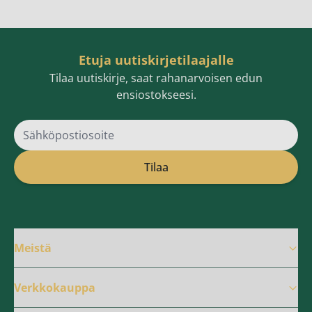
Etuja uutiskirjetilaajalle
Tilaa uutiskirje, saat rahanarvoisen edun
ensiostokseesi.
Sähköpostiosoite
Tilaa
Meistä
Verkkokauppa