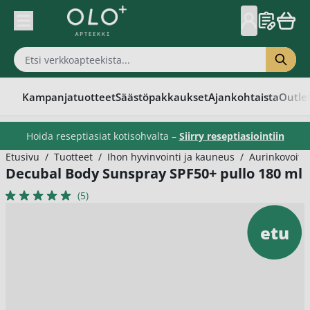
Skip to Content
Kampanjatuotteet
Säästöpakkaukset
Ajankohtaista
Outle
Hoida reseptiasiat kotisohvalta –
Siirry reseptiasiointiin
Etusivu
/
Tuotteet
/
Ihon hyvinvointi ja kauneus
/
Aurinkovoitee
Decubal Body Sunspray SPF50+ pullo 180 ml
(5)
etu