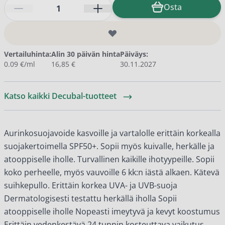
Määrä
Osta
Vertailuhinta:
Alin 30 päivän hinta
Päiväys:
0.09 €/ml
16,85 €
30.11.2027
Katso kaikki Decubal-tuotteet
Aurinkosuojavoide kasvoille ja vartalolle erittäin korkealla
suojakertoimella SPF50+. Sopii myös kuivalle, herkälle ja
atooppiselle iholle. Turvallinen kaikille ihotyypeille. Sopii
koko perheelle, myös vauvoille 6 kk:n iästä alkaen. Kätevä
suihkepullo. Erittäin korkea UVA- ja UVB-suoja
Dermatologisesti testattu herkällä iholla Sopii
atooppiselle iholle Nopeasti imeytyvä ja kevyt koostumus
Erittäin vedenkestävä 24 tunnin kosteuttava vaikutus