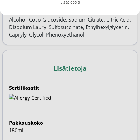
Lisätietoja
VP/Eicosene Copolymer, Potassium Cetyl
Phosphate, PEG-100 Stearate, Arginine, Cetearyl
Alcohol, Coco-Glucoside, Sodium Citrate, Citric Acid,
Disodium Lauryl Sulfosuccinate, Ethylhexylglycerin,
Caprylyl Glycol, Phenoxyethanol
Lisätietoja
Sertifikaatit
Pakkauskoko
180ml