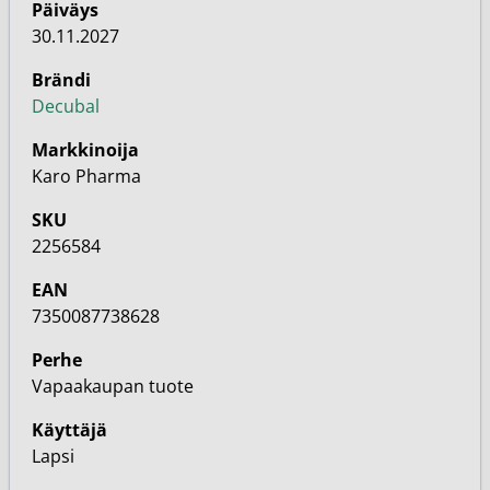
Päiväys
30.11.2027
Brändi
Decubal
Markkinoija
Karo Pharma
SKU
2256584
EAN
7350087738628
Perhe
Vapaakaupan tuote
Käyttäjä
Lapsi