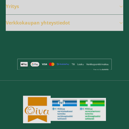
Yritys
Verkkokaupan yhteystiedot