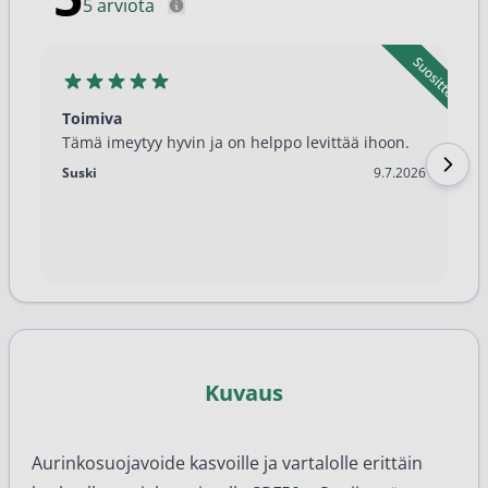
5 arviota
Toimiva
Tämä imeytyy hyvin ja on helppo levittää ihoon.
9.7.2026
Suski
9.7.2026
Kuvaus
Aurinkosuojavoide kasvoille ja vartalolle erittäin