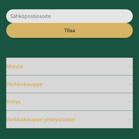
Sähköpostiosoite
Tilaa
Meistä
Verkkokauppa
Yritys
Verkkokaupan yhteystiedot