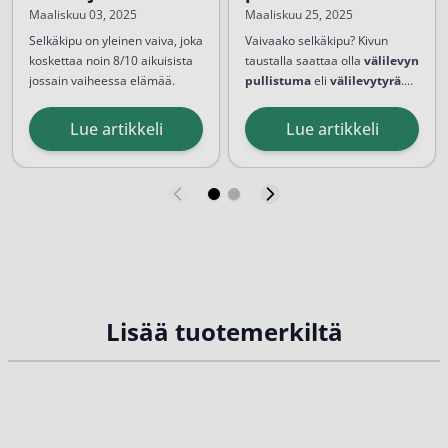
Oireet ja hoito
Maaliskuu 03, 2025
Maaliskuu 25, 2025
Selkäkipu on yleinen vaiva, joka
Vaivaako selkäkipu? Kivun
koskettaa noin 8/10 aikuisista
taustalla saattaa olla
välilevyn
jossain vaiheessa elämää.
pullistuma
eli
välilevytyrä
.
Kipu voi olla hetkellinen
Välilevyn pullistumassa
ohimenevä haitta tai krooninen
välilevyn sisältöä työntyy
Lue artikkeli
Lue artikkeli
vaiva, joka vaikuttaa
selkäydinkanavaan. Tämä
merkittävästi arkeen ja
aiheuttaa yleensä
elämänlaatuun. Henkilön
hermojuurten painetta ja
toimintakyky heikkenee, jos
alaraajaan säteilevää kipua.
selkä...
Välilevyn pullistuma...
Lisää tuotemerkiltä