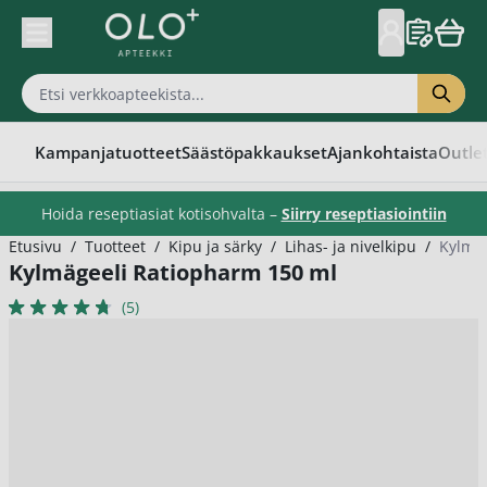
Skip to Content
Kampanjatuotteet
Säästöpakkaukset
Ajankohtaista
Outle
Hoida reseptiasiat kotisohvalta –
Siirry reseptiasiointiin
Etusivu
/
Tuotteet
/
Kipu ja särky
/
Lihas- ja nivelkipu
/
Kylmäg
Kylmägeeli Ratiopharm 150 ml
(5)