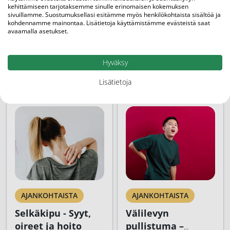
Tuotemerkit
kehittämiseen tarjotaksemme sinulle erinomaisen kokemuksen
sivuillamme. Suostumuksellasi esitämme myös henkilökohtaista sisältöä ja
kohdennamme mainontaa. Lisätietoja käyttämistämme evästeistä saat
avaamalla asetukset.
Liittyvät
Siirry blogiin
Artikkelit
Hyväksy
Lisätietoja
AJANKOHTAISTA
AJANKOHTAISTA
Selkäkipu - Syyt,
Välilevyn
oireet ja hoito
pullistuma –