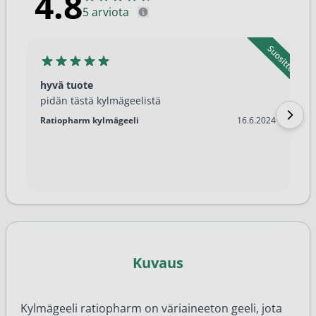
4.8
5 arviota
hyvä tuote
pidän tästä kylmägeelistä
16.6.2024
Ratiopharm kylmägeeli
16.6.2024
Kuvaus
Kylmägeeli ratiopharm on väriaineeton geeli, jota