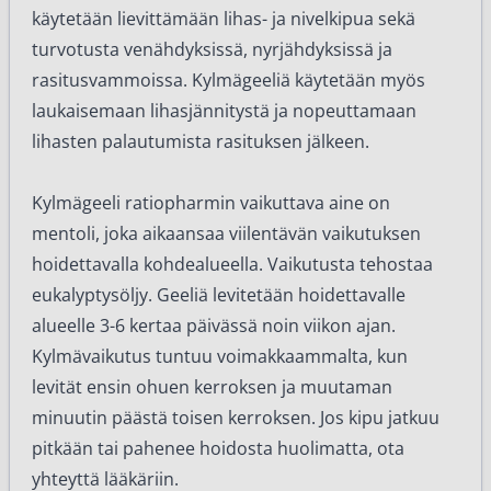
käytetään lievittämään lihas- ja nivelkipua sekä
turvotusta venähdyksissä, nyrjähdyksissä ja
rasitusvammoissa. Kylmägeeliä käytetään myös
laukaisemaan lihasjännitystä ja nopeuttamaan
lihasten palautumista rasituksen jälkeen.
Kylmägeeli ratiopharmin vaikuttava aine on
mentoli, joka aikaansaa viilentävän vaikutuksen
hoidettavalla kohdealueella. Vaikutusta tehostaa
eukalyptysöljy. Geeliä levitetään hoidettavalle
alueelle 3-6 kertaa päivässä noin viikon ajan.
Kylmävaikutus tuntuu voimakkaammalta, kun
levität ensin ohuen kerroksen ja muutaman
minuutin päästä toisen kerroksen. Jos kipu jatkuu
pitkään tai pahenee hoidosta huolimatta, ota
yhteyttä lääkäriin.