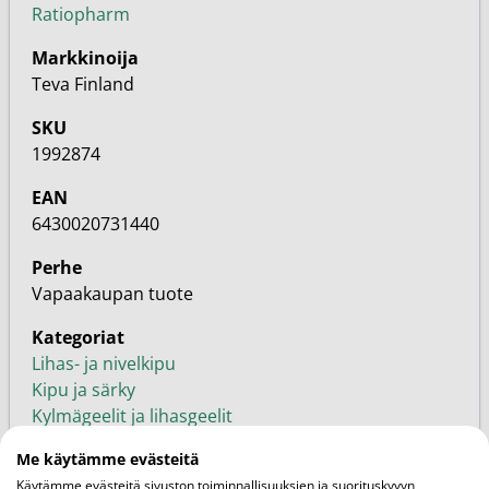
Ratiopharm
Markkinoija
Teva Finland
SKU
1992874
EAN
6430020731440
Perhe
Vapaakaupan tuote
Kategoriat
Lihas- ja nivelkipu
Kipu ja särky
Kylmägeelit ja lihasgeelit
Liikunta ja urheilu
Me käytämme evästeitä
Ratiopharm
Käytämme evästeitä sivuston toiminnallisuuksien ja suorituskyvyn