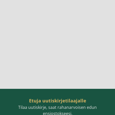
Etuja uutiskirjetilaajalle
Tilaa uutiskirje, saat rahanarvoisen edun
ensiostokseesi.