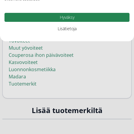
Päivävoiteet
Ihon hyvinvointi ja kauneus
Hyväksy
Kuiva ja kutiava iho
Iho-ongelmat
Lisätietoja
Anti-age yövoiteet
Yövoiteet
Muut yövoiteet
Couperosa ihon päivävoiteet
Kasvovoiteet
Luonnonkosmetiikka
Madara
Tuotemerkit
Lisää tuotemerkiltä