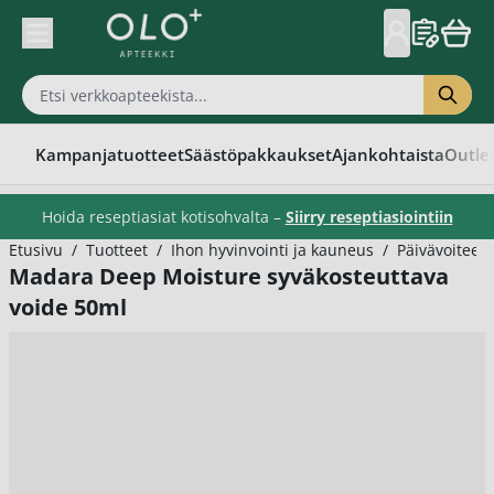
Skip to Content
Kampanjatuotteet
Säästöpakkaukset
Ajankohtaista
Outle
Hoida reseptiasiat kotisohvalta –
Siirry reseptiasiointiin
Etusivu
/
Tuotteet
/
Ihon hyvinvointi ja kauneus
/
Päivävoiteet
Madara Deep Moisture syväkosteuttava
voide 50ml