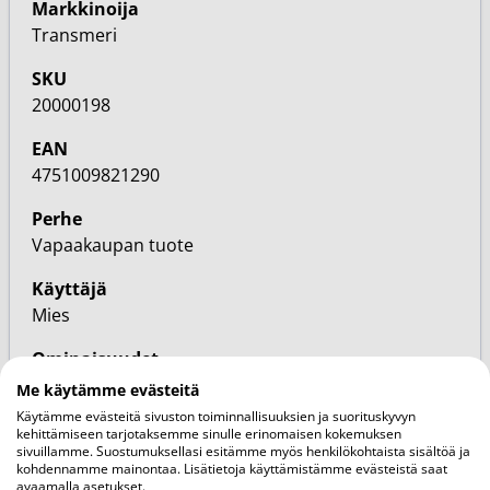
Markkinoija
Transmeri
SKU
20000198
EAN
4751009821290
Perhe
Vapaakaupan tuote
Käyttäjä
Mies
Ominaisuudet
Vegaaninen, Herkkä iho, Luonnonkosmetiikka,
Me käytämme evästeitä
Kuiva iho
Käytämme evästeitä sivuston toiminnallisuuksien ja suorituskyvyn
kehittämiseen tarjotaksemme sinulle erinomaisen kokemuksen
sivuillamme. Suostumuksellasi esitämme myös henkilökohtaista sisältöä ja
Kategoriat
kohdennamme mainontaa. Lisätietoja käyttämistämme evästeistä saat
Anti-age päivävoiteet
avaamalla asetukset.