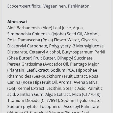
Ecocert-sertifioitu. Vegaaninen. Pähkinätön.
Ainesosat
Aloe Barbadensis (Aloe) Leaf Juice, Aqua,
Simmondsia Chinensis (Jojoba) Seed Oil, Alcohol,
Rosa Damascena (Rosa) Flower Water, Glycerin,
Dicaprylyl Carbonate, Polyglyceryl-3 Methylglucose
Distearate, Cetearyl Alcohol, Butyrospermum Parkii
(Shea Butter) Fruit Butter, Diheptyl Succinate,
Persea Gratissima (Avocado) Oil, Plantago Major
(Plantain) Leaf Extract, Sodium PCA, Hippophae
Rhamnoides (Sea-buckthorn) Fruit Extract, Rosa
Canina (Rose Hip) Fruit Oil, Aroma, Avena Sativa
(Oat) Kernel Extract, Lecithin, Stearic Acid, Palmitic
acid, Xanthan Gum, Algae Extract, Mica (CI 77019),
Titanium Dioxide (CI 77891), Sodium Hyaluronate,
Sodium phytate, Tocopherol, Ascorbyl Palmitate
(Vitamin C), Capryloyl Glycerin/Sebacic Acid