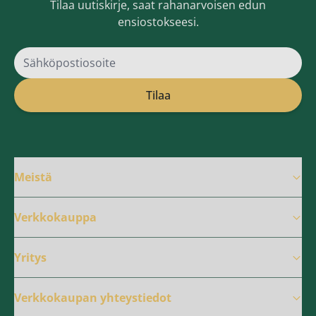
Tilaa uutiskirje, saat rahanarvoisen edun
ensiostokseesi.
Sähköpostiosoite
Tilaa
Meistä
Verkkokauppa
Yritys
Verkkokaupan yhteystiedot