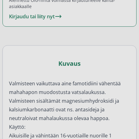
Alennettu Olo-hinta voimassa kirjautuneelle kanta-
asiakkaalle
Kirjaudu tai liity nyt
Kuvaus
Valmisteen vaikuttava aine famotidiini vähentää
mahahapon muodostusta vatsalaukussa.
Valmisteen sisältämät magnesiumhydroksidi ja
kalsiumkarbonaatti ovat ns. antasideja ja
neutraloivat mahalaukussa olevaa happoa.
Käyttö:
Aikuisille ja vähintään 16-vuotiaille nuorille 1