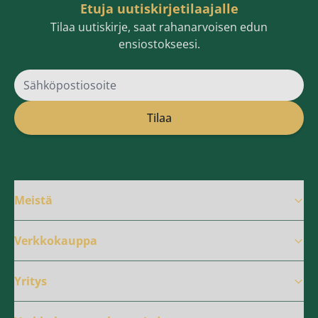
Etuja uutiskirjetilaajalle
Tilaa uutiskirje, saat rahanarvoisen edun
ensiostokseesi.
Sähköpostiosoite
Tilaa
Meistä
Verkkokauppa
Yritys