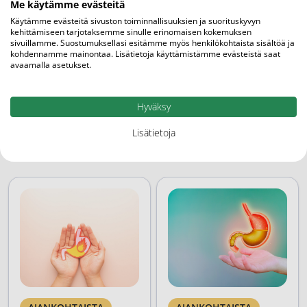
Vatsan hyvinvointi
Me käytämme evästeitä
Itsehoitolääkkeet
Käytämme evästeitä sivuston toiminnallisuuksien ja suorituskyvyn
kehittämiseen tarjotaksemme sinulle erinomaisen kokemuksen
Pepcid
sivuillamme. Suostumuksellasi esitämme myös henkilökohtaista sisältöä ja
Tuotemerkit
kohdennamme mainontaa. Lisätietoja käyttämistämme evästeistä saat
avaamalla asetukset.
Liittyvät
Hyväksy
Siirry blogiin
Artikkelit
Lisätietoja