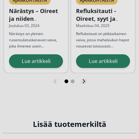
AJANKOHTAISTA
AJANKOHTAISTA
Närästys – Oireet
Refluksitauti -
ja niiden
Oireet, syyt ja
lieventäminen
tehokas hoito
Joulukuu 03, 2024
Maaliskuu 04, 2025
Närästys on yleinen
Refluksitauti on pitkäaikainen
ruoansulatuskanavan vaiva,
vaiva, jossa mahalaukun hapot
joka ilmenee usein
nousevat toistuvasti
epämiellyttävänä poltteena
Närästystä voi esiintyä
ruokatorveen aiheuttaen
Vaikka satunnainen närästys
rintalastan takana.
satunnaisesti tai toistuvasti, ja
voimakasta
on tavallista ja usein
närästystä
ja muita
Lue artikkeli
Lue artikkeli
sen voimakkuus vaihtelee
oireita.
harmitonta, refluksitauti on
lievästä epämukavuudesta
Närästys...
krooninen tila
, joka voi...
voimakkaaseen kipuun.
Lisää tuotemerkiltä