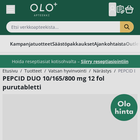
Skip to Content
Kampanjatuotteet
Säästöpakkaukset
Ajankohtaista
Outle
Hoida reseptiasiat kotisohvalta –
Siirry reseptiasiointiin
Etusivu
/
Tuotteet
/
Vatsan hyvinvointi
/
Närästys
/
PEPCID DU
PEPCID DUO 10/165/800 mg 12 fol
purutabletti