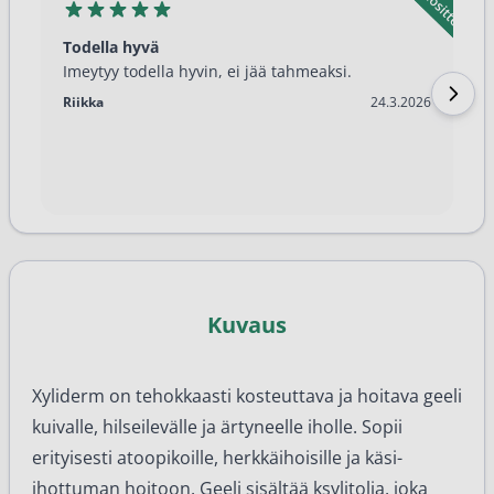
Todella hyvä
Imeytyy todella hyvin, ei jää tahmeaksi.
24.3.2026
Riikka
24.3.2026
Kuvaus
Xyliderm on tehokkaasti kosteuttava ja hoitava geeli
kuivalle, hilseilevälle ja ärtyneelle iholle. Sopii
erityisesti atoopikoille, herkkäihoisille ja käsi-
ihottuman hoitoon. Geeli sisältää ksylitolia, joka