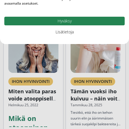
avaamalla asetukset.
Artikkelit
Hyväksy
Lisätietoja
IHON HYVINVOINTI
IHON HYVINVOINTI
Miten valita paras
Tämän vuoksi iho
voide atooppiselle
kuivuu – näin voit
iholle?
ratkaista
Helmikuu 25, 2022
Tammikuu 28, 2025
ongelman
Tiesitkö, että iho on kehon
Mikä on
suurin elin ja äärimmäisen
tärkeä suojakilpi bakteereita ja
atooppinen