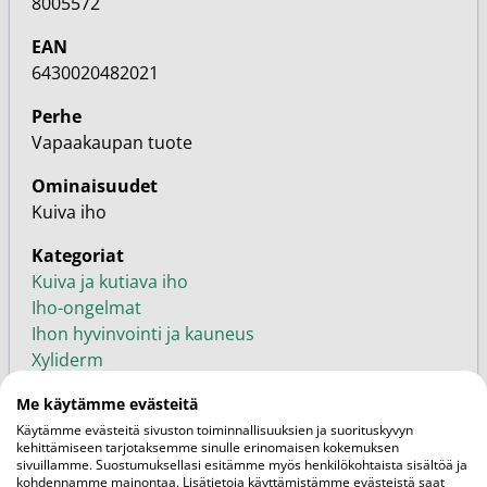
8005572
EAN
6430020482021
Perhe
Vapaakaupan tuote
Ominaisuudet
Kuiva iho
Kategoriat
Kuiva ja kutiava iho
Iho-ongelmat
Ihon hyvinvointi ja kauneus
Xyliderm
Tuotemerkit
Me käytämme evästeitä
Käytämme evästeitä sivuston toiminnallisuuksien ja suorituskyvyn
kehittämiseen tarjotaksemme sinulle erinomaisen kokemuksen
sivuillamme. Suostumuksellasi esitämme myös henkilökohtaista sisältöä ja
Liittyvät
Siirry blogiin
kohdennamme mainontaa. Lisätietoja käyttämistämme evästeistä saat