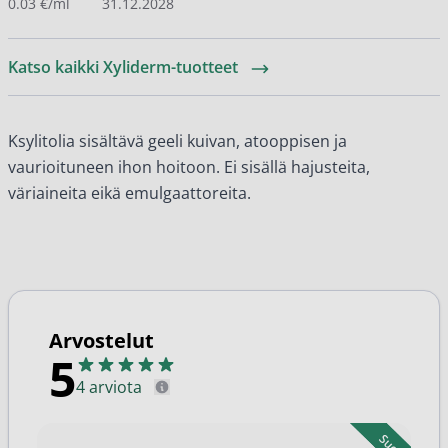
0.03 €/ml
31.12.2028
Katso kaikki Xyliderm-tuotteet
Ksylitolia sisältävä geeli kuivan, atooppisen ja
vaurioituneen ihon hoitoon. Ei sisällä hajusteita,
väriaineita eikä emulgaattoreita.
Arvostelut
5
4 arviota