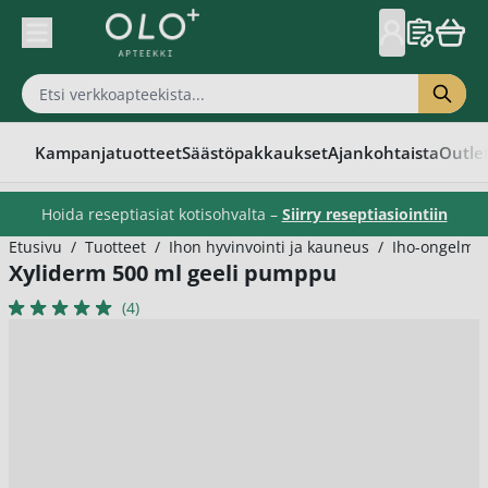
Skip to Content
Kampanjatuotteet
Säästöpakkaukset
Ajankohtaista
Outle
Hoida reseptiasiat kotisohvalta –
Siirry reseptiasiointiin
Etusivu
/
Tuotteet
/
Ihon hyvinvointi ja kauneus
/
Iho-ongelma
Xyliderm 500 ml geeli pumppu
(4)