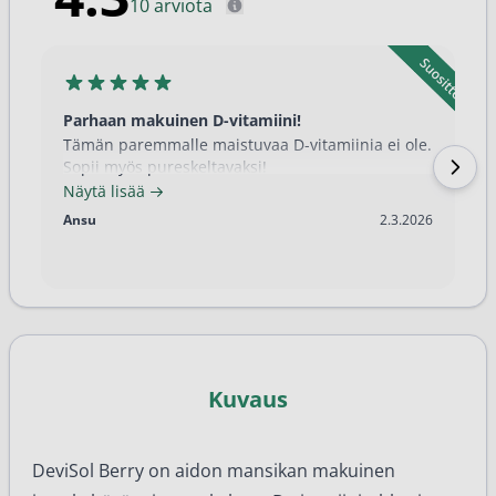
10 arviota
Parhaan makuinen D-vitamiini!
Tämän paremmalle maistuvaa D-vitamiinia ei ole.
Sopii myös pureskeltavaksi!
Näytä lisää
2.3.2026
Ansu
2.3.2026
Kuvaus
DeviSol Berry on aidon mansikan makuinen