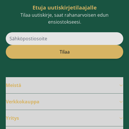
Etuja uutiskirjetilaajalle
Tilaa uutiskirje, saat rahanarvoisen edun
ensiostokseesi.
Sähköpostiosoite
Tilaa
Meistä
Verkkokauppa
Yritys