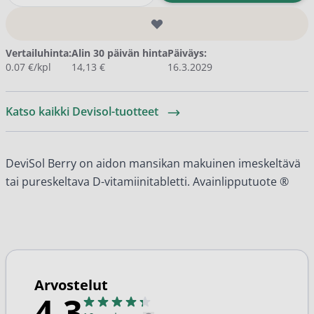
Vertailuhinta:
Alin 30 päivän hinta
Päiväys:
0.07 €/kpl
14,13 €
16.3.2029
Katso kaikki Devisol-tuotteet
DeviSol Berry on aidon mansikan makuinen imeskeltävä
tai pureskeltava D-vitamiinitabletti. Avainlipputuote ®️
Arvostelut
4.3