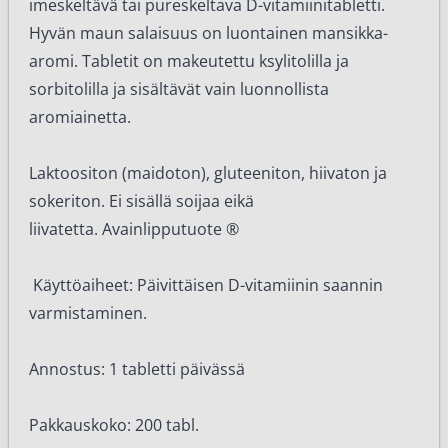
imeskeltävä tai pureskeltava D-vitamiinitabletti.
Hyvän maun salaisuus on luontainen mansikka-
aromi. Tabletit on makeutettu ksylitolilla ja
sorbitolilla ja sisältävät vain luonnollista
aromiainetta.
Laktoositon (maidoton), gluteeniton, hiivaton ja
sokeriton. Ei sisällä soijaa eikä
liivatetta. Avainlipputuote ®️
Käyttöaiheet: Päivittäisen D-vitamiinin saannin
varmistaminen.
Annostus: 1 tabletti päivässä
Pakkauskoko: 200 tabl.