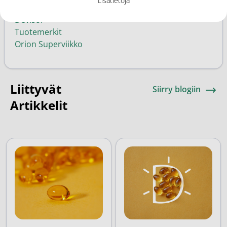
Lisätietoja
Vitamiinit ja ravintolisät
Devisol
Tuotemerkit
Orion Superviikko
Liittyvät
Siirry blogiin
Artikkelit