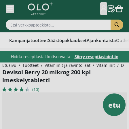
Skip to Content
Kampanjatuotteet
Säästöpakkaukset
Ajankohtaista
Outle
Hoida reseptiasiat kotisohvalta –
Siirry reseptiasiointiin
Etusivu
/
Tuotteet
/
Vitamiinit ja ravintolisät
/
Vitamiinit
/
D-vi
Devisol Berry 20 mikrog 200 kpl
imeskelytabletti
(10)
etu