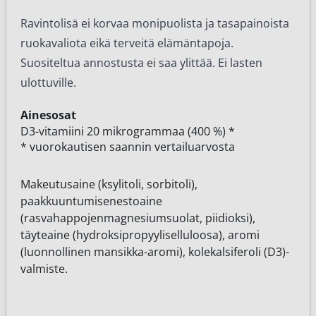
Ravintolisä ei korvaa monipuolista ja tasapainoista
ruokavaliota eikä terveitä elämäntapoja.
Suositeltua annostusta ei saa ylittää. Ei lasten
ulottuville.
Ainesosat
D3-vitamiini 20 mikrogrammaa (400 %) *
* vuorokautisen saannin vertailuarvosta
Makeutusaine (ksylitoli, sorbitoli),
paakkuuntumisenestoaine
(rasvahappojenmagnesiumsuolat, piidioksi),
täyteaine (hydroksipropyyliselluloosa), aromi
(luonnollinen mansikka-aromi), kolekalsiferoli (D3)-
valmiste.