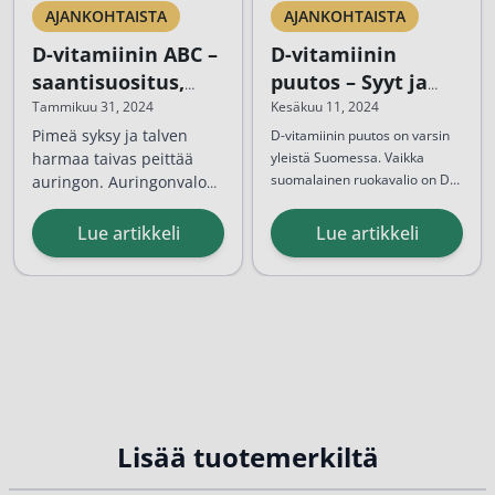
AJANKOHTAISTA
AJANKOHTAISTA
D-vitamiinin ABC –
D-vitamiinin
saantisuositus,
puutos – Syyt ja
annostus ja hyödyt
hoito
Tammikuu 31, 2024
Kesäkuu 11, 2024
Pimeä syksy ja talven
D-vitamiinin puutos on varsin
harmaa taivas peittää
yleistä Suomessa. Vaikka
suomalainen ruokavalio on D-
auringon. Auringonvalo
vitamiinipitoista, jää sen
on tärkeä, mutta meille
Auringonvalon...
tärkein lähde eli auringonvalo
pohjolassa asuville
Lue artikkeli
Lue artikkeli
talvikaudella hyvin vähäiseksi.
harvoin annosteltu D-
Kun aurinko ei näyttäydy
vitamiinin lähde. Etenkin
moneen kuukauteen, ei
talvikausina monilla
ulkoillessa vietetty kesäkään
suomalaisilla voi olla
riitä...
puutetta D-vitamiinin
saannissa.
Lisää tuotemerkiltä