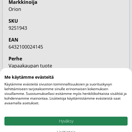
Markkinoija
Orion
SKU
9251943
EAN
6432100024145
Perhe
Vapaakaupan tuote
Me käytämme evästeitä
Ominaisuudet
Kotimainen
Käytämme evästeitä sivuston toiminnallisuuksien ja suorituskyvyn
kehittämiseen tarjotaksemme sinulle erinomaisen kokemuksen
sivuillamme. Suostumuksellasi esitämme myös henkilökohtaista sisältöä ja
Vahvuus d-vitamiini (µg)
kohdennamme mainontaa. Lisätietoja käyttämistämme evästeistä saat
20
avaamalla asetukset.
Kategoriat
Hyväksy
D-vitamiini
Vitamiinit