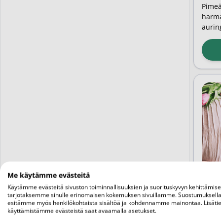
Pimeä
harma
aurin
tärke
Auring
pohjo
annos
lähde
monill
puute
saann
Me käytämme evästeitä
Käytämme evästeitä sivuston toiminnallisuuksien ja suorituskyvyn kehittämis
VIT
tarjotaksemme sinulle erinomaisen kokemuksen sivuillamme. Suostumuksella
esitämme myös henkilökohtaista sisältöä ja kohdennamme mainontaa. Lisätie
Ras
käyttämistämme evästeistä saat avaamalla asetukset.
Vita