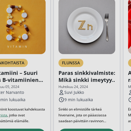
en ihonhoito ja parranajo
voiteet
voiteet
umit
änympärysvoiteet
t ja känsät
NKOHTAISTA
FLUNSSA
tamiini – Suuri
Paras sinkkivalmiste:
A
lonhoito
 B-vitamiinien
Mikä sinkki imeytyy
osmetiikka
ilmaan
parhaiten?
m
uu 05, 2024
Huhtikuu 24, 2024
M
ter Narvanto
Suvi Jukko
teet
 min lukuaika
9 min lukuaika
neulaus ja Gua sha
miinit koostuvat kahdeksasta
Sinkki on elimistölle tärkeä
E
nista
, jotka ovat
hivenaine, jota on pääasiassa
Mi
he navigation. Close navigation.
mättömiä elämälle.
saadaan päivittäin ravinnon
a
san B-vitamiinia ovat B1
kautta. Sinkillä on todettu olevan
r