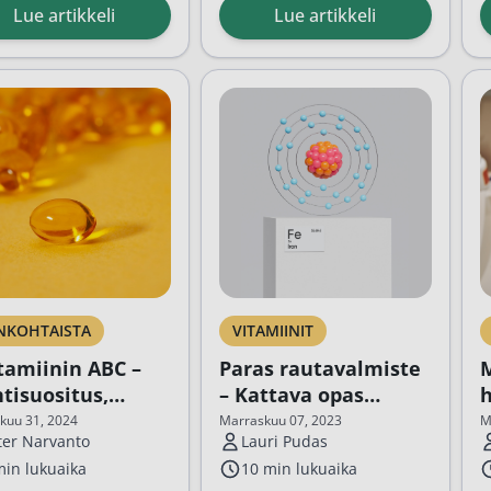
F
i), B2 (riboflaviini), B3
mm. immuunipuolustuksen,
e
Lue artikkeli
Lue artikkeli
i
), B5 (pantoteenihappo),
luuston ja ihon uusiutumista
lä
idoksiini), B7 (biotiini), B9
edistäviä ominaisuuksia. Paras
appo) ja B12 (kobalamiini)...
sinkkivalmiste
löytyy eri
F
vaihtoehtoja tutkimalla...
r
NKOHTAISTA
VITAMIINIT
tamiinin ABC –
Paras rautavalmiste
tisuositus,
– Kattava opas
h
stus ja hyödyt
rautalisän valintaan
p
uu 31, 2024
Marraskuu 07, 2023
M
ter Narvanto
Lauri Pudas
ja käyttöön
min lukuaika
10 min lukuaika