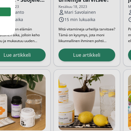
äsi ja vauvaasi
uu 10, 2023
Kesäkuu 18, 2023
M
ter Narvanto
Mari Savolainen
min lukuaika
15 min lukuaika
s on naisen elämän
Mitä vitamiineja urheilija tarvitsee?
P
atuinen aika, jolloin keho
Tämä on kysymys, jota moni
m
u ja mukautuu uuden
liikunnallinen ihminen pohtii
e
 kasvattamiseen. Tänä
jossain vaiheessa. Vitamiinit ja
k
on erittäin tärkeää
hivenaineet ovat välttämättömiä
r
Lue artikkeli
Lue artikkeli
tia omasta
monille kehomme toiminnoille. Ne
e
muksestaan, sillä se
ovat tärkeitä aineenvaihdunnassa,
t
taa suoraan sekä äidin että
energia- ja lihastuotannossa
...
t
 terveyteen. Mutta mitä
e
neja
...
M