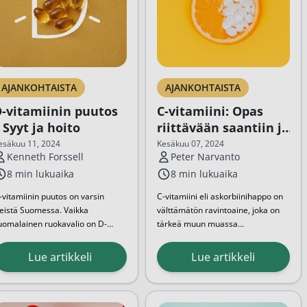
AJANKOHTAISTA
AJANKOHTAISTA
-vitamiinin puutos
C-vitamiini: Opas
 Syyt ja hoito
riittävään saantiin ja
parhaat valmisteet
esäkuu 11, 2024
Kesäkuu 07, 2024
Kenneth Forssell
Peter Narvanto
8 min lukuaika
8 min lukuaika
-vitamiinin puutos on varsin
C-vitamiini eli askorbiinihappo on
leistä Suomessa. Vaikka
välttämätön ravintoaine, joka on
uomalainen ruokavalio on D-
tärkeä muun muassa
itamiinipitoista, jää sen tärkein
immuunijärjestelmän toiminnalle,
Tässä oppaassa haluamme kertoa
ähde eli auringonvalo
ihon terveyden ylläpitämiselle ja
vinkit tämän supervitamiinin
Lue artikkeli
Lue artikkeli
alvikaudella hyvin vähäiseksi. Kun
raudan imeytymiselle.
riittävään saantiin...
urinko ei näyttäydy moneen
uukauteen, ei ulkoillessa vietetty
esäkään riitä...