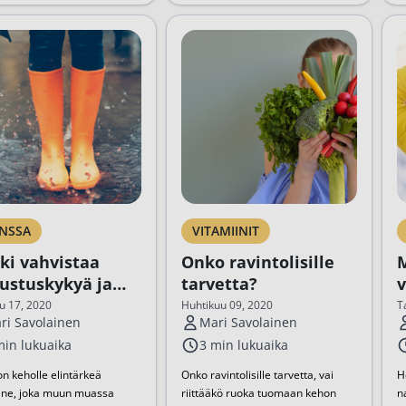
NSSA
VITAMIINIT
ki vahvistaa
Onko ravintolisille
M
ustuskykyä ja
tarvetta?
v
lyhentää flunssaa
k
u 17, 2020
Huhtikuu 09, 2020
T
ri Savolainen
Mari Savolainen
min lukuaika
3 min lukuaika
on keholle elintärkeä
Onko ravintolisille tarvetta, vai
H
ine, joka muun muassa
riittääkö ruoka tuomaan kehon
n