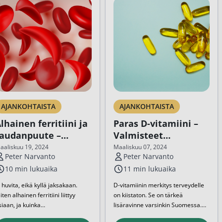
AJANKOHTAISTA
AJANKOHTAISTA
lhainen ferritiini ja
Paras D-vitamiini –
raudanpuute –
Valmisteet
ittaus ja hoito
vertailussa
aaliskuu 19, 2024
Maaliskuu 07, 2024
Peter Narvanto
Peter Narvanto
10 min lukuaika
11 min lukuaika
i huvita, eikä kyllä jaksakaan.
D-vitamiinin merkitys terveydelle
ten alhainen ferritiini liittyy
on kiistaton. Se on tärkeä
siaan, ja kuinka
lisäravinne varsinkin Suomessa.
audanpuutteesta voi päästä
Kun riittävää D-vitamiinia ei saada
Tässä artikkelissa tarjoamme