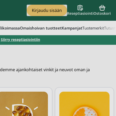
Kirjaudu sisään
Reseptiasiointi
Ostoskori
en
vat
apaino
eet
t
likoimassa
Omaishoivan tuotteet
Kampanjat
Tuotemerkit
Tutust
–
Siirry reseptiasiointiin
demme ajankohtaiset vinkit ja neuvot oman ja