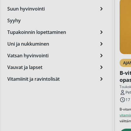
Miest
Suun hyvinvointi
Perus
Syyhy
Päivä
Tupakoinnin lopettaminen
Seer
Uni ja nukkuminen
Silm
Vatsan hyvinvointi
Syylä
AJA
Vauvat ja lapset
B-vi
Varta
Vitamiinit ja ravintolisät
opas
Värik
maa
Toukok
Pe
Yövoi
17
Mikro
B-vita
vitamii
End of t
välttä
Kahdek