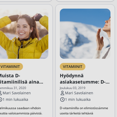
VITAMIINIT
VITAMIINIT
uista D-
Hyödynnä
itamiinilisä aina
asiakasetumme: D-
esään asti
vitamiinimittaus
ammikuu 31, 2020
Joulukuu 03, 2019
Mari Savolainen
Mari Savolainen
1 min lukuaika
1 min lukuaika
elmikuussa saadaan vihdoin
D-vitamiinilla on elimistössämme
auttia valoisammista päivistä.
useita tärkeitä tehtäviä