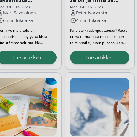
ruuhkavuosissa
tekee?
aaliskuu 16, 2023
Maaliskuu 07, 2023
Mari Savolainen
Peter Narvanto
6 min lukuaika
4 min lukuaika
ieniä voimalaitoksia,
Kärsitkö raudanpuutteesta? Rauta
itokondrioita, löytyy kaikista
on välttämätöntä monille kehon
limistömme soluista. Ne
toiminnoille, kuten punasolujen
äyttävät ruokamme
tuotannolle ja hapenkierrolle.
Siksi on tärkeää ymmärtää, mitä
...
avintoaineita ja tuottavat
Miljoonat ihmiset ympäri
Lue artikkeli
Lue artikkeli
nergiaa elimistön kaikkia
maailmaa kamppailevat elimistön
oimintoja varten. Mitokondrion
alhaisen rautapitoisuuden kanssa.
ehtävänä on näin ollen solujen
nergia-aineenvaihdunta.
itokondrioiden
...