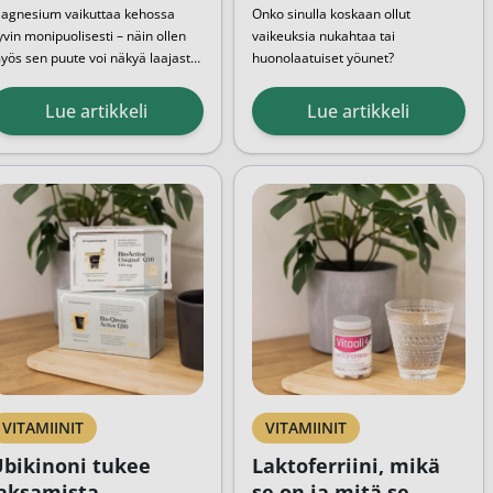
agnesium vaikuttaa kehossa
Onko sinulla koskaan ollut
yvin monipuolisesti – näin ollen
vaikeuksia nukahtaa tai
yös sen puute voi näkyä laajasti.
huonolaatuiset yöunet?
agnesium on välttämätön
uomalaiset saavat usein
Melatoniini
on tunnettu "unen
ivennäisaine, jonka saannista on
iittävästi magnesiumia mikäli
hormonina" ja se on keskeinen osa
Lue artikkeli
Lue artikkeli
ärkeää pitää huolta.
uokavalio on monipuolinen
...
unen ja valverytmin säätelyä.
Unohtamatta sen roolia jet lagin
hoidossa tai sen potentiaalia
apuna unettomuuden
...
VITAMIINIT
VITAMIINIT
bikinoni tukee
Laktoferriini, mikä
aksamista
se on ja mitä se