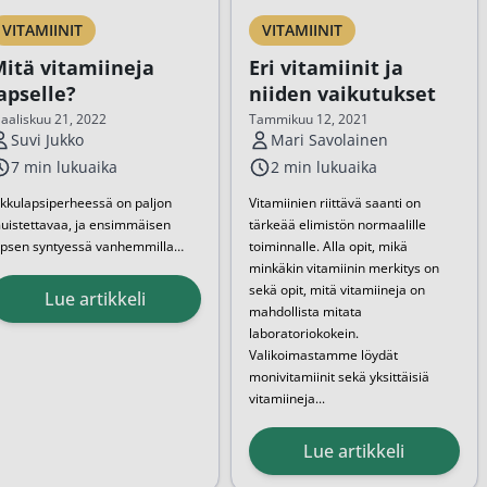
VITAMIINIT
VITAMIINIT
itä vitamiineja
Eri vitamiinit ja
apselle?
niiden vaikutukset
aaliskuu 21, 2022
Tammikuu 12, 2021
Suvi Jukko
Mari Savolainen
7 min lukuaika
2 min lukuaika
ikkulapsiperheessä on paljon
Vitamiinien riittävä saanti on
uistettavaa, ja ensimmäisen
tärkeää elimistön normaalille
apsen syntyessä vanhemmilla
toiminnalle. Alla opit, mikä
aljon uutta opeteltavaa. Yksi
minkäkin vitamiinin merkitys on
ietityttävä teema on lasten
sekä opit, mitä vitamiineja on
Lue artikkeli
itamiinien saanti. Mistä tietää
mahdollista mitata
aako lapsi riittävästi vitamiineja,
laboratoriokokein.
a milloinkas sen D-vitamiinilisän
...
Valikoimastamme löydät
monivitamiinit sekä yksittäisiä
vitamiineja
...
Lue artikkeli