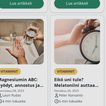
erritiini eli
roon? Tässä artikkelissa käymme
auringosta tai ruokavaliosta, on D-
sinulle kattavan...
Lue artikkeli
Lue artikkeli
pi näitä asioita.
vitamiinilisän käyttö usein
varastorauta
tarpeellista.
erritiini eli varastorauta kertoo
autavarastojen määrästä...
VITAMIINIT
VITAMIINIT
Magnesiumin ABC:
Eikö uni tule?
yödyt, annostus ja
Melatoniini auttaa
uutoksen oireet
uniongelmiin
arraskuu 04, 2023
Heinäkuu 26, 2023
Lauri Pudas
Peter Narvanto
4 min lukuaika
6 min lukuaika