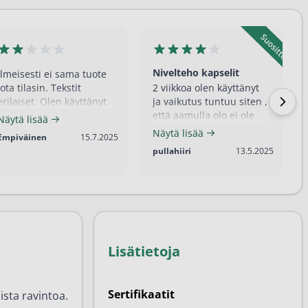
Nivelteho kapselit
Ilmeisesti ei sama tuote
jota tilasin. Tekstit
2 viikkoa olen käyttänyt
erilaiset. Olen käyttänyt
ja vaikutus tuntuu siten ,
vain muutaman viikon,
että aamulla olo ei ole
Näytä lisää
ehkä vaikutus tuntuu 10
enää niin kankea.
Näytä lisää
15.7.2025
Empiväinen
15.7.2025
vuoden päästä ??
13.5.2025
pullahiiri
13.5.2025
Lisätietoja
Sertifikaatit
ista ravintoa.