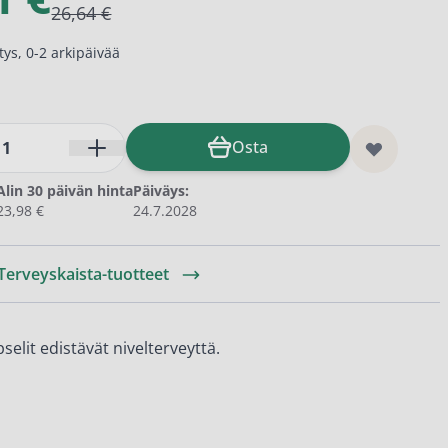
26,64 €
ys, 0-2 arkipäivää
Osta
Alin 30 päivän hinta
Päiväys:
23,98 €
24.7.2028
 Terveyskaista-tuotteet
selit edistävät nivelterveyttä.