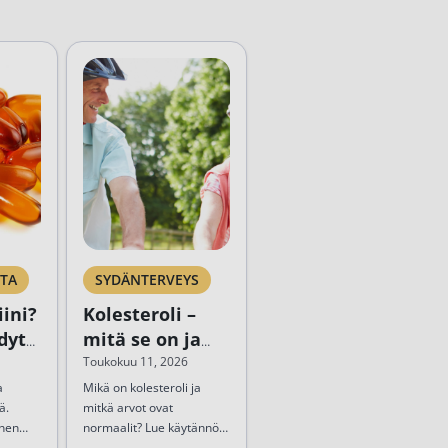
TA
SYDÄNTERVEYS
iini?
Kolesteroli –
dyt
mitä se on ja
miten pidät
Toukokuu 11, 2026
itukset
arvot
a
Mikä on kolesteroli ja
ä.
mitkä arvot ovat
kunnossa?
inen
normaalit? Lue käytännön
n
vinkit kolesteroliarvojen
Kolesteroli on rasva-aine,