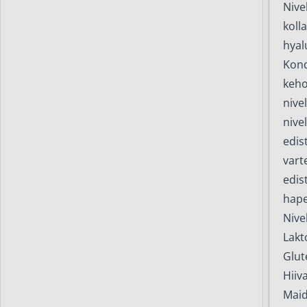
Nive
kolla
hyal
Kond
keho
nive
nive
edis
vart
edis
hape
Nivel
Lakt
Glut
Hiiv
Mai