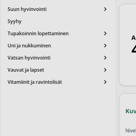
Miest
Suun hyvinvointi
Perus
Syyhy
Päivä
Tupakoinnin lopettaminen
A
Seer
Uni ja nukkuminen
Silm
Vatsan hyvinvointi
Syylä
Vauvat ja lapset
Varta
Vitamiinit ja ravintolisät
Värik
Yövoi
Ku
Mikro
End of t
Nive