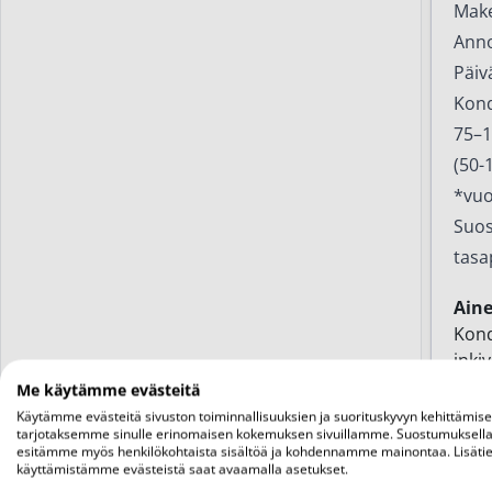
Make
Ann
Päiv
Kond
75–1
(50-
*vuo
Suos
tasa
Ain
Kond
inki
rasv
Me käytämme evästeitä
Käytämme evästeitä sivuston toiminnallisuuksien ja suorituskyvyn kehittämis
tarjotaksemme sinulle erinomaisen kokemuksen sivuillamme. Suostumuksella
esitämme myös henkilökohtaista sisältöä ja kohdennamme mainontaa. Lisätie
Liit
käyttämistämme evästeistä saat avaamalla asetukset.