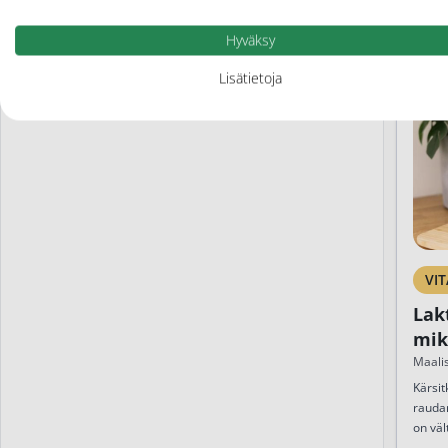
Hyväksy
Lisätietoja
VIT
Lakt
mik
mit
Maali
Kärsit
rauda
on väl
kehon 
Siksi 