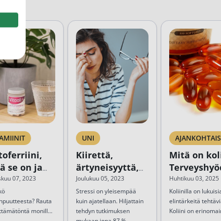
AMIINIT
UNI
AJANKOHTAIS
oferriini,
Kiirettä,
Mitä on kol
ä se on ja
ärtyneisyyttä,
Terveyshyö
ä se tekee?
univaikeuksia?
ja
skuu 07, 2023
Joulukuu 05, 2023
Huhtikuu 03, 2025
Avuksi
saantisuos
kö
Stressi on yleisempää
Koliinilla on lukuisi
npuutteesta? Rauta
kuin ajatellaan. Hiljattain
elintärkeitä tehtävi
Serenitas –
ttämätöntä monille
tehdyn tutkimuksen
Koliini on erinoma
kehitetty
toiminnoille, kuten
on tärkeää
mukaan jopa 87 %
yhdiste edistämää