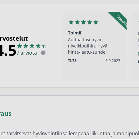
en ihonhoito ja parranajo
voiteet
voiteet
Toimii!
rvostelut
Auttaa tosi hyvin
umit
4.5
nivelkipuihin. Hyvä
hinta-laatu-suhde!
7 arviota
änympärysvoiteet
6.9.2025
TL78
6.9.2025
t ja känsät
lonhoito
osmetiikka
teet
vaus
neulaus ja Gua sha
he navigation. Close navigation.
let tarvitsevat hyvinvointiinsa lempeää liikuntaa ja monipuol