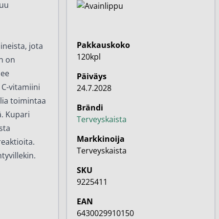
tuu
Pakkauskoko
neista, jota
120kpl
n on
see
Päiväys
 C-vitamiini
24.7.2028
ia toimintaa
Brändi
. Kupari
Terveyskaista
sta
Markkinoija
eaktioita.
Terveyskaista
tyvillekin.
SKU
9225411
EAN
6430029910150