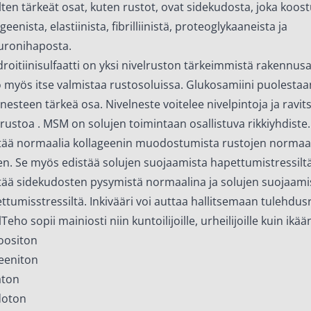
lten tärkeät osat, kuten rustot, ovat sidekudosta, joka koos
geenista, elastiinista, fibrilliinistä, proteoglykaaneista ja
uronihaposta.
roitiinisulfaatti on yksi nivelruston tärkeimmistä rakennusai
 myös itse valmistaa rustosoluissa. Glukosamiini puolestaa
lnesteen tärkeä osa. Nivelneste voitelee nivelpintoja ja ravit
lrustoa . MSM on solujen toimintaan osallistuva rikkiyhdiste.
tää normaalia kollageenin muodostumista rustojen normaal
en. Se myös edistää solujen suojaamista hapettumistressiltä
tää sidekudosten pysymistä normaalina ja solujen suojaami
ttumisstressiltä. Inkivääri voi auttaa hallitsemaan tulehdusr
Teho sopii mainiosti niin kuntoilijoille, urheilijoille kuin ikään
oositon
eeniton
aton
doton