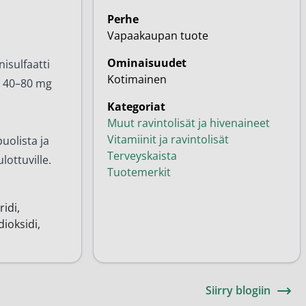
Perhe
Vapaakaupan tuote
Ominaisuudet
isulfaatti
Kotimainen
i 40–80 mg
Kategoriat
Muut ravintolisät ja hivenaineet
Vitamiinit ja ravintolisät
uolista ja
Terveyskaista
lottuville.
Tuotemerkit
ridi,
ioksidi,
Siirry blogiin