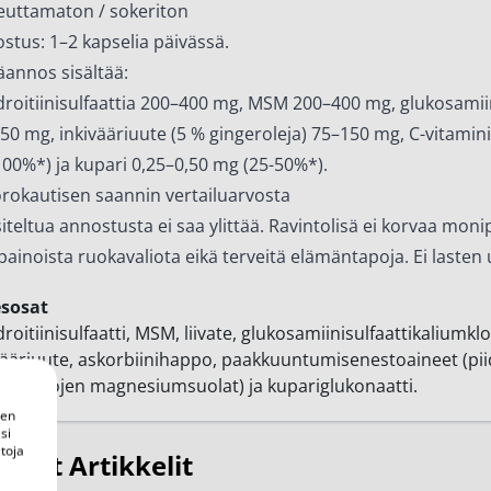
uttamaton / sokeriton
ostus:
1–2 kapselia päivässä.
äannos sisältää:
roitiinisulfaattia 200–400 mg, MSM 200–400 mg, glukosamiin
50 mg, inkivääriuute (5 % gingeroleja) 75–150 mg, C-vitamin
100%*) ja kupari 0,25–0,50 mg (25-50%*).
rokautisen saannin vertailuarvosta
iteltua annostusta ei saa ylittää. Ravintolisä ei korvaa monip
painoista ruokavaliota eikä terveitä elämäntapoja. Ei lasten u
esosat
roitiinisulfaatti, MSM, liivate, glukosamiinisulfaattikaliumklo
vääriuute, askorbiinihappo, paakkuuntumisenestoaineet (piid
ahappojen magnesiumsuolat) ja kupariglukonaatti.
een
si
toja
tyvät Artikkelit