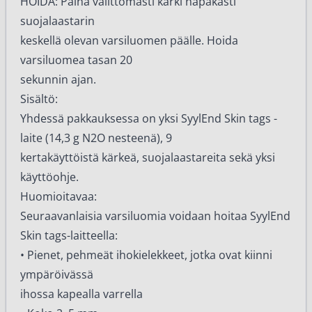
HOIDA: Paina välittömästi kärki napakasti
suojalaastarin
keskellä olevan varsiluomen päälle. Hoida
varsiluomea tasan 20
sekunnin ajan.
Sisältö:
Yhdessä pakkauksessa on yksi SyylEnd Skin tags -
laite (14,3 g N2O nesteenä), 9
kertakäyttöistä kärkeä, suojalaastareita sekä yksi
käyttöohje.
Huomioitavaa:
Seuraavanlaisia varsiluomia voidaan hoitaa SyylEnd
Skin tags-laitteella:
• Pienet, pehmeät ihokielekkeet, jotka ovat kiinni
ympäröivässä
ihossa kapealla varrella