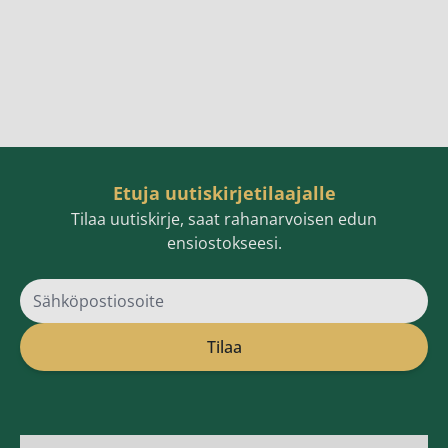
Etuja uutiskirjetilaajalle
Tilaa uutiskirje, saat rahanarvoisen edun
ensiostokseesi.
Sähköpostiosoite
Tilaa