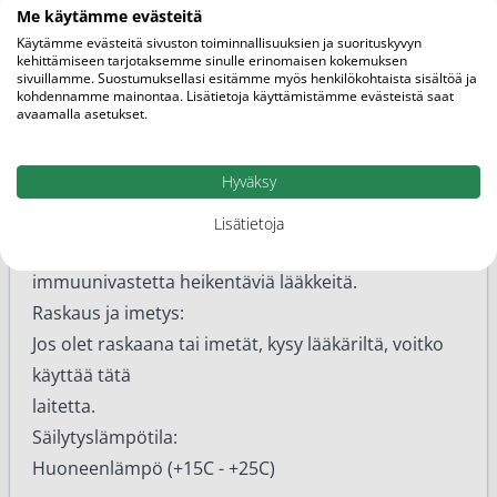
vesikellojen tai rakkojen hoitoon.
Me käytämme evästeitä
• Diabeetikoilla tai henkilöillä, joilla on häiriöitä
Käytämme evästeitä sivuston toiminnallisuuksien ja suorituskyvyn
kehittämiseen tarjotaksemme sinulle erinomaisen kokemuksen
verenkierrossa tai
sivuillamme. Suostumuksellasi esitämme myös henkilökohtaista sisältöä ja
veren hyytymisessä (esim. Raynaud’n oireyhtymä),
kohdennamme mainontaa. Lisätietoja käyttämistämme evästeistä saat
avaamalla asetukset.
jotka käyttävät
veren hyytymistä ehkäisevää lääkitystä tai joilla on
Hyväksy
verenvuototauti.
• Potilailla, joiden immuunivaste on heikentynyt tai
Lisätietoja
jotka käyttävät
immuunivastetta heikentäviä lääkkeitä.
Raskaus ja imetys:
Jos olet raskaana tai imetät, kysy lääkäriltä, voitko
käyttää tätä
laitetta.
Säilytyslämpötila:
Huoneenlämpö (+15C - +25C)