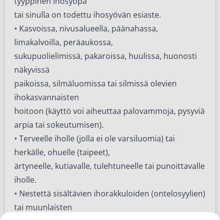
tyyppinen ihosyöpä
tai sinulla on todettu ihosyövän esiaste.
• Kasvoissa, nivusalueella, päänahassa,
limakalvoilla, peräaukossa,
sukupuolielimissä, pakaroissa, huulissa, huonosti
näkyvissä
paikoissa, silmäluomissa tai silmissä olevien
ihokasvannaisten
hoitoon (käyttö voi aiheuttaa palovammoja, pysyviä
arpia tai sokeutumisen).
• Terveelle iholle (jolla ei ole varsiluomia) tai
herkälle, ohuelle (taipeet),
ärtyneelle, kutiavalle, tulehtuneelle tai punoittavalle
iholle.
• Nestettä sisältävien ihorakkuloiden (ontelosyylien)
tai muunlaisten