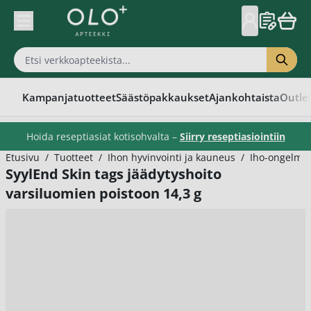
Skip to Content
Kampanjatuotteet
Säästöpakkaukset
Ajankohtaista
Outle
Hoida reseptiasiat kotisohvalta –
Siirry reseptiasiointiin
Etusivu
/
Tuotteet
/
Ihon hyvinvointi ja kauneus
/
Iho-ongelma
SyylEnd Skin tags jäädytyshoito
varsiluomien poistoon 14,3 g