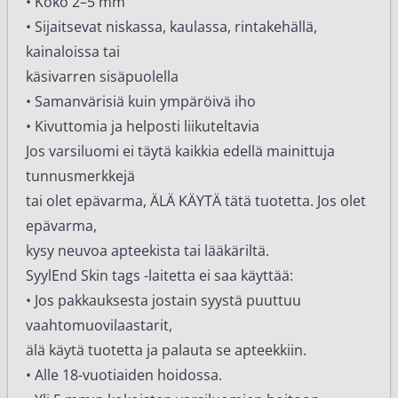
• Koko 2–5 mm
• Sijaitsevat niskassa, kaulassa, rintakehällä,
kainaloissa tai
käsivarren sisäpuolella
• Samanvärisiä kuin ympäröivä iho
• Kivuttomia ja helposti liikuteltavia
Jos varsiluomi ei täytä kaikkia edellä mainittuja
tunnusmerkkejä
tai olet epävarma, ÄLÄ KÄYTÄ tätä tuotetta. Jos olet
epävarma,
kysy neuvoa apteekista tai lääkäriltä.
SyylEnd Skin tags -laitetta ei saa käyttää:
• Jos pakkauksesta jostain syystä puuttuu
vaahtomuovilaastarit,
älä käytä tuotetta ja palauta se apteekkiin.
• Alle 18-vuotiaiden hoidossa.