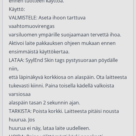
ennen tuotteen käyttöä.
Käyttö:
VALMISTELE: Aseta ihoon tarttuva
vaahtomuovirengas
varsiluomen ympärille suojaamaan tervettä ihoa.
Aktivoi laite pakkauksen ohjeen mukaan ennen
ensimmäistä käyttökertaa.
LATAA: SyylEnd Skin tags pystysuoraan pöydälle
niin,
että läpinäkyvä korkkiosa on alaspäin. Ota laitteesta
tukevasti kiinni. Paina toisella kädellä valkoista
varsiosaa
alaspäin tasan 2 sekunnin ajan.
TARKISTA: Poista korkki. Laitteesta pitäisi nousta
huurua. Jos
huurua ei näy, lataa laite uudelleen.