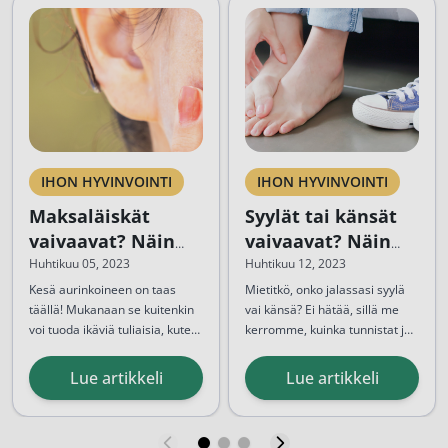
IHON HYVINVOINTI
IHON HYVINVOINTI
Maksaläiskät
Syylät tai känsät
vaivaavat? Näin
vaivaavat? Näin
hoidat niitä!
tunnistat ja hoidat
Huhtikuu 05, 2023
Huhtikuu 12, 2023
ne oikein
Kesä aurinkoineen on taas
Mietitkö, onko jalassasi syylä
täällä! Mukanaan se kuitenkin
vai känsä? Ei hätää, sillä me
voi tuoda ikäviä tuliaisia, kuten
kerromme, kuinka tunnistat ja
ruskeita läikkyjä etenkin
hoidat nämä kiusalliset vaivat.
kasvojen alueella.
Ennen hoidon aloittamista on
Lue artikkeli
Lue artikkeli
Todennäköisesti ne ovat olleet
kuitenkin tärkeää tiedostaa,
esillä jo pidemmän aikaa,
vaikka syylät ja känsät
mutta kesän aurinko
saattavat näyttää