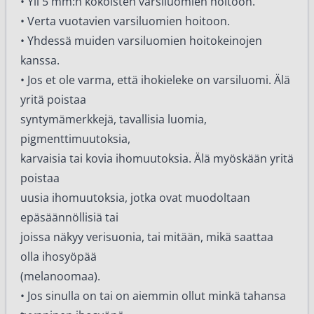
• Yli 5 mm:n kokoisten varsiluomien hoitoon.
• Verta vuotavien varsiluomien hoitoon.
• Yhdessä muiden varsiluomien hoitokeinojen
kanssa.
• Jos et ole varma, että ihokieleke on varsiluomi. Älä
yritä poistaa
syntymämerkkejä, tavallisia luomia,
pigmenttimuutoksia,
karvaisia tai kovia ihomuutoksia. Älä myöskään yritä
poistaa
uusia ihomuutoksia, jotka ovat muodoltaan
epäsäännöllisiä tai
joissa näkyy verisuonia, tai mitään, mikä saattaa
olla ihosyöpää
(melanoomaa).
• Jos sinulla on tai on aiemmin ollut minkä tahansa