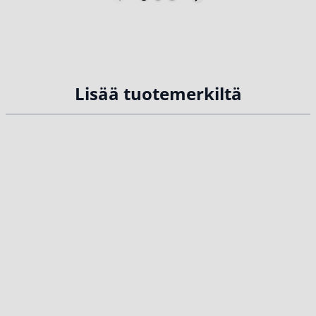
rusketuksineen on korostanut
samankaltaisilta, niiden syyt
...
niitä entisestään...
Lisää tuotemerkiltä