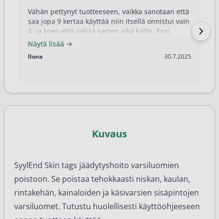
Vähän pettynyt tuotteeseen, vaikka sanotaan että
saa jopa 9 kertaa käyttää niin itsellä onnistui vain
4, ja koen että neljää varten aika kallis. Ensi
kerralla kokeilen niitä jotka hirttää varsiluomet.
Näytä lisää
30.7.2025
Ilona
30.7.2025
Kuvaus
SyylEnd Skin tags jäädytyshoito varsiluomien
poistoon. Se poistaa tehokkaasti niskan, kaulan,
rintakehän, kainaloiden ja käsivarsien sisäpintojen
varsiluomet. Tutustu huolellisesti käyttöohjeeseen