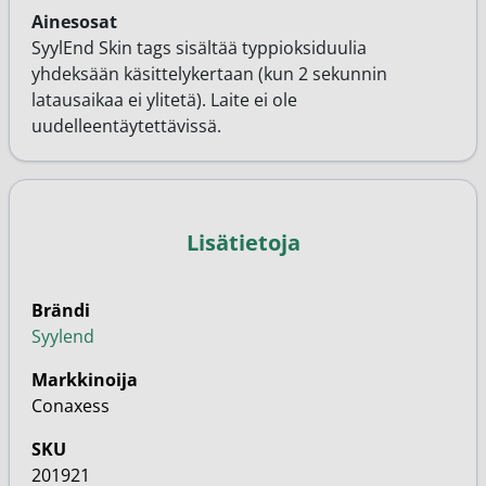
Ainesosat
SyylEnd Skin tags sisältää typpioksiduulia
yhdeksään käsittelykertaan (kun 2 sekunnin
latausaikaa ei ylitetä). Laite ei ole
uudelleentäytettävissä.
Lisätietoja
Brändi
Syylend
Markkinoija
Conaxess
SKU
201921