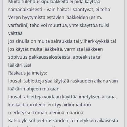
Muita tulehduskipulääkkeitä ei pidä käyttää
samanaikaisesti – vain haitat lisääntyvät, ei teho
Veren hyytymistä estävien lääkkeiden (esim.
varfariini) teho voi muuttua, yhteiskäyttöä tulisi
välttää
Jos sinulla on muita sairauksia tai yliherkkyyksiä tai
jos käytät muita lääkkeitä, varmista lääkkeen
sopivuus pakkausselosteesta, apteekista tai
lääkäriltäsi
Raskaus ja imetys:
Ibusal -tabletteja saa käyttää raskauden aikana vain
lääkärin ohjeen mukaan
Ibusal-tabletteja voidaan käyttää imetyksen aikana,
koska ibuprofeeni erittyy äidinmaitoon
merkityksettömän pieninä määrinä
Katso yleisohjeet raskauden ja imetyksen aikaisesta