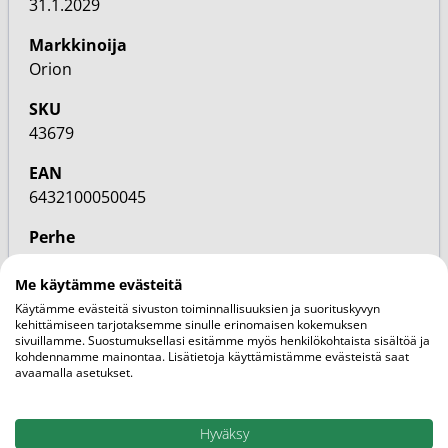
31.1.2029
Markkinoija
Orion
SKU
43679
EAN
6432100050045
Perhe
Itsehoitolääke
Me käytämme evästeitä
Vaikuttava aine
Käytämme evästeitä sivuston toiminnallisuuksien ja suorituskyvyn
IBUPROFEENI
kehittämiseen tarjotaksemme sinulle erinomaisen kokemuksen
sivuillamme. Suostumuksellasi esitämme myös henkilökohtaista sisältöä ja
kohdennamme mainontaa. Lisätietoja käyttämistämme evästeistä saat
Kategoriat
avaamalla asetukset.
Lihas- ja nivelkipu
Kipu ja särky
Hyväksy
Tulehduskipulääkkeet