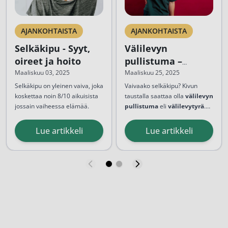
AJANKOHTAISTA
AJANKOHTAISTA
Selkäkipu - Syyt,
Välilevyn
oireet ja hoito
pullistuma –
Oireet ja hoito
Maaliskuu 03, 2025
Maaliskuu 25, 2025
Selkäkipu on yleinen vaiva, joka
Vaivaako selkäkipu? Kivun
koskettaa noin 8/10 aikuisista
taustalla saattaa olla
välilevyn
jossain vaiheessa elämää.
pullistuma
eli
välilevytyrä
.
Kipu voi olla hetkellinen
Välilevyn pullistumassa
ohimenevä haitta tai krooninen
välilevyn sisältöä työntyy
Lue artikkeli
Lue artikkeli
vaiva, joka vaikuttaa
selkäydinkanavaan. Tämä
merkittävästi arkeen ja
aiheuttaa yleensä
elämänlaatuun. Henkilön
hermojuurten painetta ja
toimintakyky heikkenee, jos
alaraajaan säteilevää kipua.
selkä...
Välilevyn pullistuma...