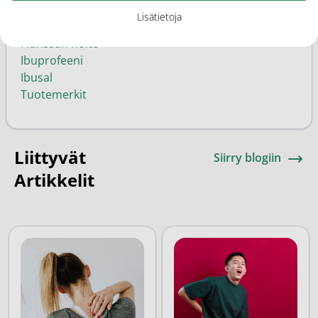
Itsehoitolääkkeet
Lisätietoja
Kuume
Flunssan hoito
Ibuprofeeni
Ibusal
Tuotemerkit
Liittyvät
Siirry blogiin
Artikkelit