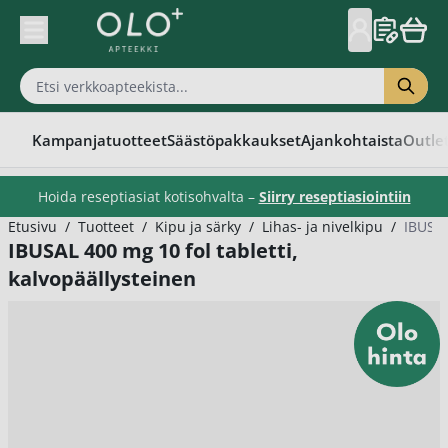
Skip to Content
Kampanjatuotteet
Säästöpakkaukset
Ajankohtaista
Outle
Hoida reseptiasiat kotisohvalta –
Siirry reseptiasiointiin
Etusivu
/
Tuotteet
/
Kipu ja särky
/
Lihas- ja nivelkipu
/
IBUSAL
IBUSAL 400 mg 10 fol tabletti,
kalvopäällysteinen