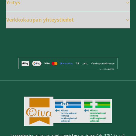
Yritys
Verkkokaupan yhteystiedot
Lääkealan turvallisuus- ja kehittämiskeskus Fimea Puh. 029 522 334,