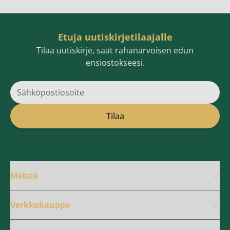
Etuja uutiskirjetilaajalle
Tilaa uutiskirje, saat rahanarvoisen edun
ensiostokseesi.
Sähköpostiosoite
Tilaa
Meistä
Verkkokauppa