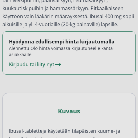
tai nivelkipuihin, päänsärkyyn, reumasärkyyn,
kuukautiskipuihin ja hammassärkyyn. Pitkäaikaiseen
käyttöön vain lääkärin määräyksestä. Ibusal 400 mg sopii
aikuisille ja yli 4-vuotiaille (20-kg painaville) lapsille.
Hyödynnä edullisempi hinta kirjautumalla
Alennettu Olo-hinta voimassa kirjautuneelle kanta-
asiakkaalle
Kirjaudu tai liity nyt
Kuvaus
Ibusal-tabletteja käytetään tilapäisten kuume- ja