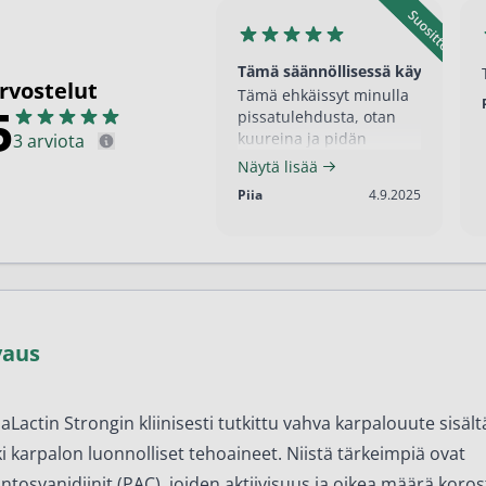
en ihonhoito ja parranajo
voiteet
Tämä säännöllisessä käytössäni
rvostelut
Tämä ehkäissyt minulla
voiteet
5
pissatulehdusta, otan
kuureina ja pidän
3 arviota
umit
taukoa.
Näytä lisää
änympärysvoiteet
4.9.2025
Piia
4.9.2025
t ja känsät
lonhoito
osmetiikka
vaus
teet
neulaus ja Gua sha
aLactin Strongin kliinisesti tutkittu vahva karpalouute sisält
he navigation. Close navigation.
ki karpalon luonnolliset tehoaineet. Niistä tärkeimpiä ovat
ntosyanidiinit (PAC), joiden aktiivisuus ja oikea määrä koro