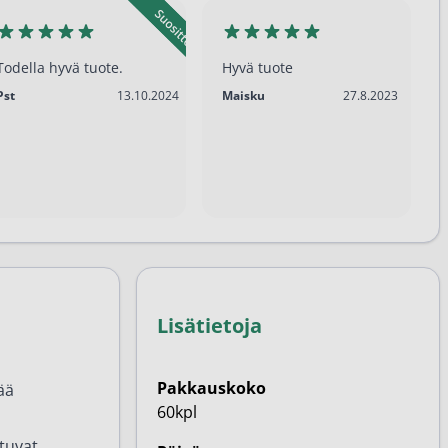
Todella hyvä tuote.
Hyvä tuote
13.10.2024
27.8.2023
Pst
13.10.2024
Maisku
27.8.2023
Lisätietoja
Pakkauskoko
ää
60kpl
stuvat