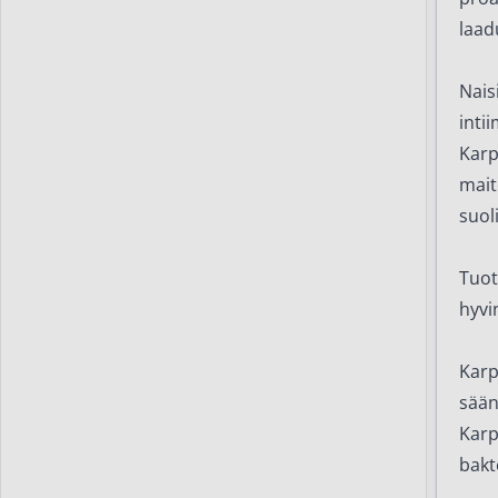
laad
Nais
intii
Karp
mait
suol
Tuot
hyvin
Karp
sään
Karp
bakt