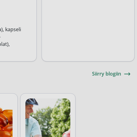
), kapseli
-
at),
Siirry blogiin