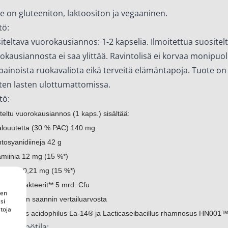
e on gluteeniton, laktoositon ja vegaaninen.
tö:
iteltava vuorokausiannos: 1-2 kapselia. Ilmoitettua suositel
okausiannosta ei saa ylittää. Ravintolisä ei korvaa monipuoli
painoista ruokavaliota eikä terveitä elämäntapoja. Tuote on 
ten lasten ulottumattomissa.
tö:
teltu vuorokausiannos (1 kaps.) sisältää:
louutetta (30 % PAC) 140 mg
tosyanidiineja 42 g
amiinia 12 mg (15 %*)
laviinia 0,21 mg (15 %*)
happobakteerit** 5 mrd. Cfu
een
okautisen saannin vertailuarvosta
si
toja
tobacillus acidophilus La-14® ja Lacticaseibacillus rhamnosus HN001
ytyslämpötila: