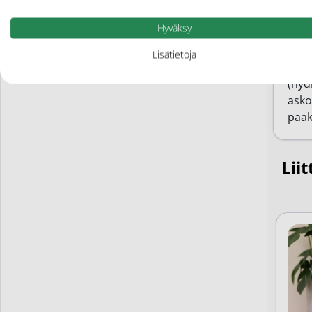
Huon
Hyväksy
Ain
Lisätietoja
Karp
(hyd
asko
paak
Liit