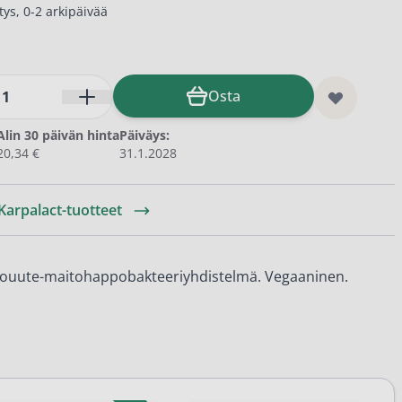
ys, 0-2 arkipäivää
Osta
Alin 30 päivän hinta
Päiväys:
20,34 €
31.1.2028
 Karpalact-tuotteet
louute-maitohappobakteeriyhdistelmä. Vegaaninen.