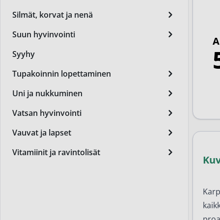
Miest
Silmät, korvat ja nenä
Perus
Suun hyvinvointi
A
Päivä
Syyhy
Seer
Tupakoinnin lopettaminen
Silm
Uni ja nukkuminen
Syylä
Vatsan hyvinvointi
Varta
Vauvat ja lapset
Värik
Vitamiinit ja ravintolisät
Ku
Yövoi
Mikro
Karp
End of t
kaik
proa