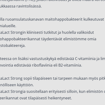
ukkaassa ravintolisässä.
illa ruoansulatuskanavan maitohappobakteerit kulkeutuva
mialueille.
aLact Strongin kliinisesti tutkitut ja huolella valikoidut
ohappobakteerikannat täydentävät elimistömme omia
istobakteereja.
teessa on lisäksi vastustuskykyä edistävää C-vitamiinia ja l
vointia edistävää riboflaviinia eli B2-vitamiinia.
aLact Strong sopii tilapäiseen tai tarpeen mukaan myös pit
nölliseen käyttöön.
aLact Strongia suositellaan erityisesti silloin, kun elimistön
eerikannat ovat tilapäisesti heikentyneet.