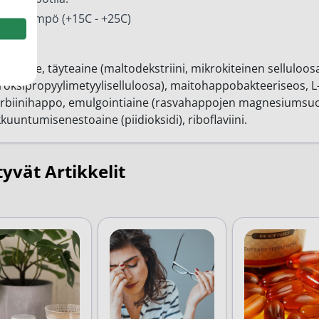
eenlämpö (+15C - +25C)
esosat
alouute, täyteaine (maltodekstriini, mikrokiteinen selluloosa
roksipropyylimetyyliselluloosa), maitohappobakteeriseos, L
rbiinihappo, emulgointiaine (rasvahappojen magnesiumsuol
kuuntumisenestoaine (piidioksidi), riboflaviini.
tyvät Artikkelit