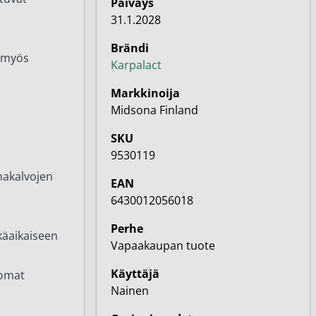
Päiväys
31.1.2028
Brändi
t myös
Karpalact
Markkinoija
Midsona Finland
SKU
9530119
imakalvojen
EAN
6430012056018
Perhe
käaikaiseen
Vapaakaupan tuote
Käyttäjä
 omat
Nainen