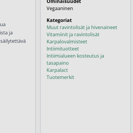
Ominaisuudet
Vegaaninen
Kategoriat
tua
Muut ravintolisät ja hivenaineet
sta ja
Vitamiinit ja ravintolisät
säilytettävä
Karpalovalmisteet
Intiimituotteet
Intiimialueen kosteutus ja
tasapaino
Karpalact
Tuotemerkit
™