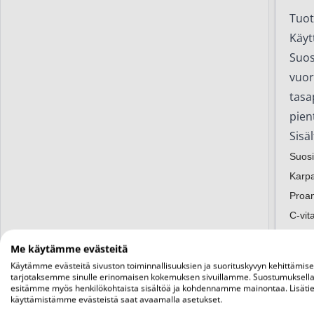
Tuot
Käyt
Suos
vuor
tasa
pien
Sisäl
Suosi
Karpa
Proan
C-vit
Ribof
Me käytämme evästeitä
Maito
Käytämme evästeitä sivuston toiminnallisuuksien ja suorituskyvyn kehittämis
*vuor
tarjotaksemme sinulle erinomaisen kokemuksen sivuillamme. Suostumuksella
esitämme myös henkilökohtaista sisältöä ja kohdennamme mainontaa. Lisätie
**Lac
käyttämistämme evästeistä saat avaamalla asetukset.
Säil