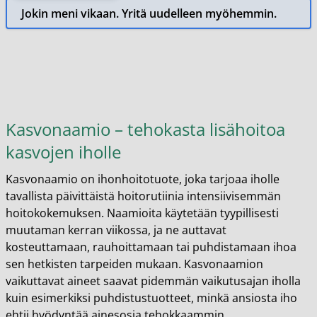
Jokin meni vikaan. Yritä uudelleen myöhemmin.
Kasvonaamio – tehokasta lisähoitoa
kasvojen iholle
Kasvonaamio on ihonhoitotuote, joka tarjoaa iholle
tavallista päivittäistä hoitorutiinia intensiivisemmän
hoitokokemuksen. Naamioita käytetään tyypillisesti
muutaman kerran viikossa, ja ne auttavat
kosteuttamaan, rauhoittamaan tai puhdistamaan ihoa
sen hetkisten tarpeiden mukaan. Kasvonaamion
vaikuttavat aineet saavat pidemmän vaikutusajan iholla
kuin esimerkiksi puhdistustuotteet, minkä ansiosta iho
ehtii hyödyntää ainesosia tehokkaammin.