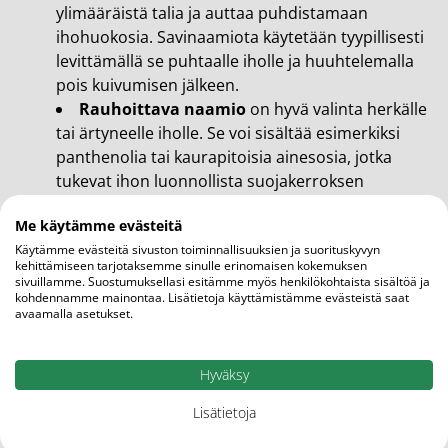
ylimääräistä talia ja auttaa puhdistamaan
ihohuokosia. Savinaamiota käytetään tyypillisesti
levittämällä se puhtaalle iholle ja huuhtelemalla
pois kuivumisen jälkeen.
Rauhoittava naamio
on hyvä valinta herkälle
tai ärtyneelle iholle. Se voi sisältää esimerkiksi
panthenolia tai kaurapitoisia ainesosia, jotka
tukevat ihon luonnollista suojakerroksen
toimintaa.
Me käytämme evästeitä
Yönaamiot puolestaan jätetään iholle koko yöksi, jolloin
Käytämme evästeitä sivuston toiminnallisuuksien ja suorituskyvyn
ne hoitavat ihoa pitkäkestoisesti unen aikana. Voit
kehittämiseen tarjotaksemme sinulle erinomaisen kokemuksen
yhdistää erilaisia naamioita omaan hoitorutiiniisi ihon
sivuillamme. Suostumuksellasi esitämme myös henkilökohtaista sisältöä ja
kohdennamme mainontaa. Lisätietoja käyttämistämme evästeistä saat
kulloistenkin tarpeiden mukaan.
avaamalla asetukset.
Suosittuja kasvonaamiomerkkejä Olo-
apteekissa
Hyväksy
Olo-apteekin valikoimasta löydät kasvonaamioita usealta
Lisätietoja
tunnetulta merkiltä.
Favora Rauhoittava & Kosteuttava