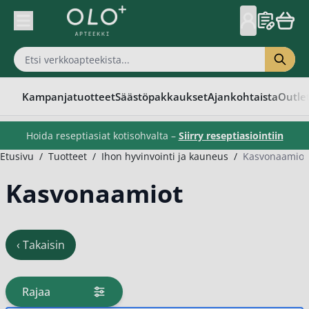
Skip to Content
Kampanjatuotteet
Säästöpakkaukset
Ajankohtaista
Outle
Hoida reseptiasiat kotisohvalta –
Siirry reseptiasiointiin
Etusivu
/
Tuotteet
/
Ihon hyvinvointi ja kauneus
/
Kasvonaamiot
Kasvonaamiot
‹
Takaisin
Rajaa
tuotteita