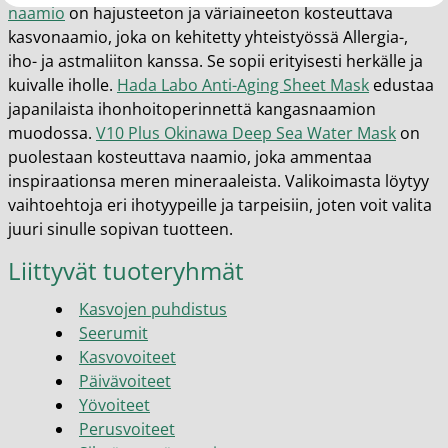
naamio
on hajusteeton ja väriaineeton kosteuttava
kasvonaamio, joka on kehitetty yhteistyössä Allergia-,
iho- ja astmaliiton kanssa. Se sopii erityisesti herkälle ja
kuivalle iholle.
Hada Labo Anti-Aging Sheet Mask
edustaa
japanilaista ihonhoitoperinnettä kangasnaamion
muodossa.
V10 Plus Okinawa Deep Sea Water Mask
on
puolestaan kosteuttava naamio, joka ammentaa
inspiraationsa meren mineraaleista. Valikoimasta löytyy
vaihtoehtoja eri ihotyypeille ja tarpeisiin, joten voit valita
juuri sinulle sopivan tuotteen.
Liittyvät tuoteryhmät
Kasvojen puhdistus
Seerumit
Kasvovoiteet
Päivävoiteet
Yövoiteet
Perusvoiteet