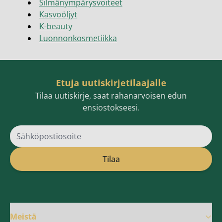
Silmänympärysvoiteet
Kasvoöljyt
K-beauty
Luonnonkosmetiikka
Etuja uutiskirjetilaajalle
Tilaa uutiskirje, saat rahanarvoisen edun
ensiostokseesi.
Sähköpostiosoite
Tilaa
Meistä