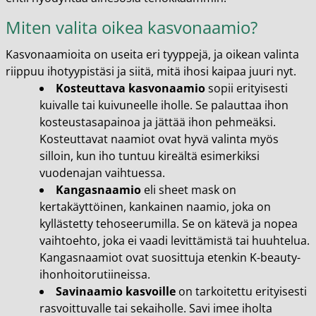
Miten valita oikea kasvonaamio?
Kasvonaamioita on useita eri tyyppejä, ja oikean valinta
riippuu ihotyypistäsi ja siitä, mitä ihosi kaipaa juuri nyt.
Kosteuttava kasvonaamio
sopii erityisesti
kuivalle tai kuivuneelle iholle. Se palauttaa ihon
kosteustasapainoa ja jättää ihon pehmeäksi.
Kosteuttavat naamiot ovat hyvä valinta myös
silloin, kun iho tuntuu kireältä esimerkiksi
vuodenajan vaihtuessa.
Kangasnaamio
eli sheet mask on
kertakäyttöinen, kankainen naamio, joka on
kyllästetty tehoseerumilla. Se on kätevä ja nopea
vaihtoehto, joka ei vaadi levittämistä tai huuhtelua.
Kangasnaamiot ovat suosittuja etenkin K-beauty-
ihonhoitorutiineissa.
Savinaamio kasvoille
on tarkoitettu erityisesti
rasvoittuvalle tai sekaiholle. Savi imee iholta