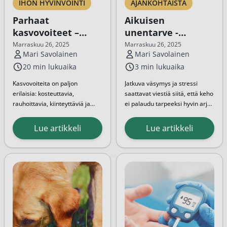
IHON HYVINVOINTI
AJANKOHTAISTA
Parhaat
Aikuisen
kasvovoiteet –
unentarve -
Apteekkarin
Montako tuntia
Marraskuu 26, 2025
Marraskuu 26, 2025
Mari Savolainen
Mari Savolainen
suositukset
riittää?
20 min lukuaika
3 min lukuaika
Kasvovoiteita on paljon
Jatkuva väsymys ja stressi
erilaisia: kosteuttavia,
saattavat viestiä siitä, että keho
rauhoittavia, kiinteyttäviä ja
ei palaudu tarpeeksi hyvin arjen
epäpuhtauksia hillitseviä. Miten
kuormituksesta. Unella on
siis tietää, mikä kasvovoide
tärkeä tehtävä
Lue artikkeli
Lue artikkeli
sopii juuri omalle iholle?
kokonaisvaltaisen hyvinvoinnin
Apteekkarimme jakaa
kannalta. Aikuisen unentarve
suosituksensa eri ihotyypeille.
vaihtelee, ja lisäksi syvän unen
Pian sinunkin
määrä vaikuttaa
ihonhoitorutiinistasi...
palautumiseen...