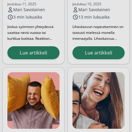
lihaskasvuun
Joulukuu 11, 2025
Joulukuu 10, 2025
Mari Savolainen
Mari Savolainen
3 min lukuaika
13 min lukuaika
Joskus syömisen yhteydessä
Lihaskasvun nopeuttaminen on
saattaa nenä vuotaa tai
taatusti mielessä monella
kurkkua kutittaa. Reaktion
treenaajalla. Lihaskasvua
syynä voi olla ristiallergia, jonka
tukevat lisäravinteet
taustalla puolestaan on
parhaimmillaan nopeuttavat
Lue artikkeli
Lue artikkeli
siitepölyallergia. Vaikka
prosessia. Seuraavaksi
ristiallergian oireet menevät
asiantuntijamme esittelee
yleensä ohi nopeasti, tulisi
sinulle parhaat lisäravinteet
allergiaa aiheuttavien ruoka-
lihaskasvuun, jotta saat kaiken
aineiden...
hyödyn irti...