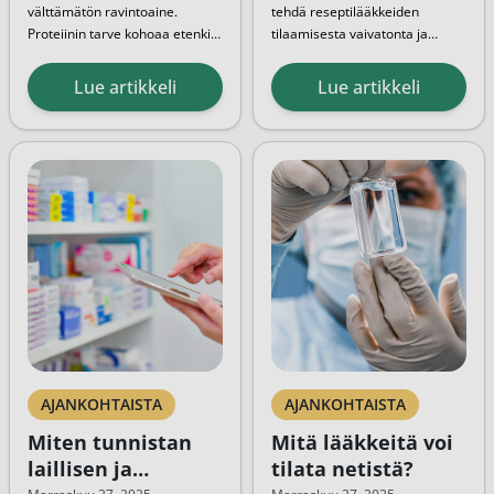
välttämätön ravintoaine.
tehdä reseptilääkkeiden
Proteiinin tarve kohoaa etenkin
tilaamisesta vaivatonta ja
aktiivisessa arjessa – ja siihen
huoletonta: voit tilata
Tässä oppaassa tarjoamme...
proteiinijauhe onkin loistava
reseptilääkkeet verkosta juuri
Lue artikkeli
Lue artikkeli
lisä. Hyvän proteiinivalmisteen
silloin, kun sinulle sopii. Ei enää
tunnistaminen saattaa
jonotuskuponki kädessä
kuitenkin olla hankalaa, sillä
odottelua ruuhkaisessa
vaihtoehtoja on paljon...
lähiapteekissa.
AJANKOHTAISTA
AJANKOHTAISTA
Miten tunnistan
Mitä lääkkeitä voi
laillisen ja
tilata netistä?