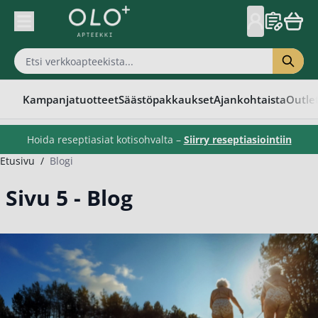
Skip to Content
Kampanjatuotteet
Säästöpakkaukset
Ajankohtaista
Outle
Hoida reseptiasiat kotisohvalta –
Siirry reseptiasiointiin
Etusivu
/
Blogi
Sivu 5 - Blog