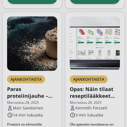
kotona. Nenäverenvuodon
kasvoissaan tai vartalossaan ja
taustalla voi olla erilaisia syitä,
pohtii, pitäisikö se poistaa.
ja etenkin runsaan tai toistuvan
Seuraavaksi kerromme, mitä
nenäverenvuodon kohdalla...
sinun tulee tietää
rasvaluomesta...
AJANKOHTAISTA
AJANKOHTAISTA
Paras
Opas: Näin tilaat
proteiinijauhe –
reseptilääkkeet
Mistä tunnistaa
netistä
Marraskuu 28, 2025
Marraskuu 28, 2025
Mari Savolainen
Kenneth Forssell
hyvän
14 min lukuaika
3 min lukuaika
proteiinivalmisteen?
Proteiini on elimistölle
Olo-apteekin tavoitteena on