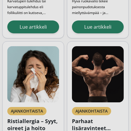
Karvatupen tulehdus tai
Hyvä ruokavalio tekee
karvatuppitulehdus eli
painonpudotuksesta
follikuliitti
on kutiseva,
miellyttävämpää – ja
punoittava tulehdus
mahdollista myös arjen
karvatupissa. Se saattaa
kiireissä. Liian tiukka ruokavalio
Lue artikkeli
Lue artikkeli
ilmaantua mihin tahansa
tai suuri energiavaje aiheuttaa
karvaiseen kehon osaan –
yleensä sen, että ruokavalion
esimerkiksi partaan,
noudattaminen onnistuu vain
päänahkaan tai alapäähän.
hetken aikaa. Paras tapa
Seuraavaksi kerromme
pudottaa painoa...
tarkemmin karvatuppien...
AJANKOHTAISTA
AJANKOHTAISTA
Ristiallergia – Syyt,
Parhaat
oireet ja hoito
lisäravinteet