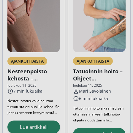
AJANKOHTAISTA
AJANKOHTAISTA
Nesteenpoisto
Tatuoinnin hoito –
kehosta –
Ohjeet
Nesteturvotuksesta
jälkihoitoon
Joulukuu 11, 2025
Joulukuu 11, 2025
7 min lukuaika
Mari Savolainen
helposti eroon
6 min lukuaika
Nesteturvotus voi aiheuttaa
turvotusta eri puolilla kehoa. Se
Tatuoinnin hoito alkaa heti sen
johtuu nesteen kertymisestä
ottamisen jälkeen. Jälkihoito-
(edeema tai ödeema, fluid
ohjeita noudattamalla
retention)
, jota aiheuttavat
varmistat, ettei uusi tatuointi
Lue artikkeli
esimerkiksi elintavat sekä
pääse tulehtumaan