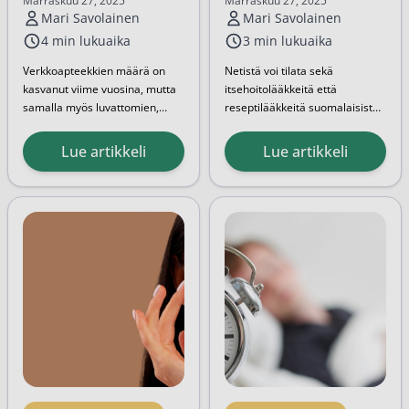
luotettavan
Marraskuu 27, 2025
Marraskuu 27, 2025
Mari Savolainen
Mari Savolainen
verkkoapteekin?
4 min lukuaika
3 min lukuaika
Verkkoapteekkien määrä on
Netistä voi tilata sekä
kasvanut viime vuosina, mutta
itsehoitolääkkeitä että
samalla myös luvattomien,
reseptilääkkeitä suomalaisista
vaarallisten huijaussivustojen
Suomen lääkelaki säätelee
verkkoapteekeista. Tässä
määrä on lisääntynyt.
tarkasti, kuka saa myydä
artikkelissa käydään läpi, mitä
Lue artikkeli
Lue artikkeli
lääkkeitä
ja millä ehdoilla.
lääkkeitä voi tilata verkosta,
Fimea valvoo, että jokainen
mitä rajoituksia tilaamiseen
verkkoapteekki...
liittyy ja milloin lääkkeitä ei voi
tilata verkkoapteekin...