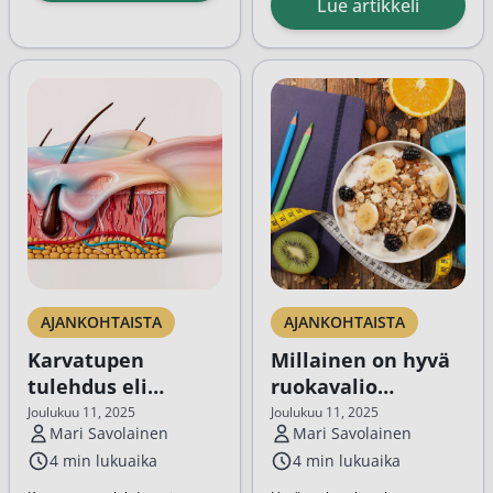
Lue artikkeli
sairaudet, kuten sydämen
paranemisprosessin aikana.
vajaatoiminta ja
Tatuointia tulee hoitaa yleensä
munuaissairaudet.
muutaman viikon ajan, jotta iho
Nesteenpoisto kehosta...
paranee kunnolla ja
lopputuloksesta...
AJANKOHTAISTA
AJANKOHTAISTA
Karvatupen
Millainen on hyvä
tulehdus eli
ruokavalio
follikuliitti
painonpudotukseen?
Joulukuu 11, 2025
Joulukuu 11, 2025
Mari Savolainen
Mari Savolainen
4 min lukuaika
4 min lukuaika