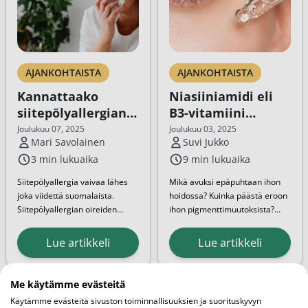
AJANKOHTAISTA
AJANKOHTAISTA
Kannattaako
Niasiiniamidi eli
siitepölyallergian
B3-vitamiini
siedätyshoito?
ihonhoidossa:
Joulukuu 07, 2025
Joulukuu 03, 2025
Mari Savolainen
Suvi Jukko
tietopaketti
3 min lukuaika
9 min lukuaika
Siitepölyallergia vaivaa lähes
Mikä avuksi epäpuhtaan ihon
joka viidettä suomalaista.
hoidossa? Kuinka päästä eroon
Siitepölyallergian oireiden
ihon pigmenttimuutoksista?
hoidossa käytetään useimmiten
Niasiiniamidi eli B3-vitamiini on
antihistamiineja, mutta
ihonhoidon kulmakivi, joka
Lue artikkeli
Lue artikkeli
siedätyshoidolla voidaan
vähentää epäpuhtauksia,
saavuttaa pitkäaikaisia tuloksia.
pigmenttimuutoksia sekä
Siitepölyallergian siedätyshoito
punoitusta. Tämän artikkelin
Me käytämme evästeitä
antaa elimistölle turvallisen...
myötä tiedät, miksi sinun
Käytämme evästeitä sivuston toiminnallisuuksien ja suorituskyvyn
kannattaa...