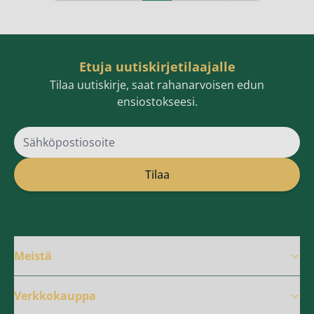
Etuja uutiskirjetilaajalle
Tilaa uutiskirje, saat rahanarvoisen edun
ensiostokseesi.
Sähköpostiosoite
Tilaa
Meistä
Verkkokauppa