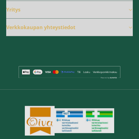
Yritys
Verkkokaupan yhteystiedot