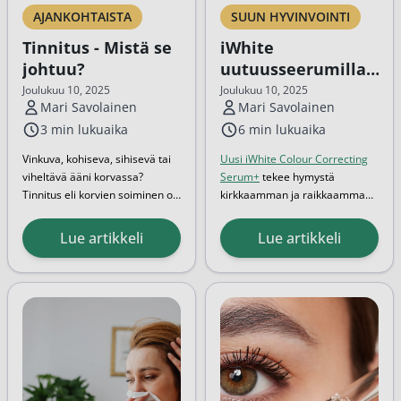
AJANKOHTAISTA
SUUN HYVINVOINTI
Tinnitus - Mistä se
iWhite
johtuu?
uutuusseerumilla
kirkkaampi hymy
Joulukuu 10, 2025
Joulukuu 10, 2025
Mari Savolainen
Mari Savolainen
välittömästi
3 min lukuaika
6 min lukuaika
Vinkuva, kohiseva, sihisevä tai
Uusi iWhite Colour Correcting
viheltävä ääni korvassa?
Serum+
tekee hymystä
Tinnitus eli korvien soiminen on
kirkkaamman ja raikkaamman
sisäkorvan karvasoluista
nopeasti ja pitkäkestoisesti.
Korvan
peräisin oleva kuulohavainto.
Innovatiivinen Blue Colour
Lue artikkeli
Lue artikkeli
Seuraavaksi asiantuntijamme
Correcting -teknologia neutraloi
tinnitus...
selittävät, mistä tinnitus johtuu
hampaiden keltaisuutta ja tuo
ja mitä sille on mahdollista
näkyvän valkaisevan
tehdä.
vaikutuksen jo ensimmäisellä
käyttökerralla...