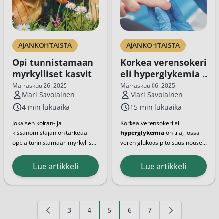
AJANKOHTAISTA
AJANKOHTAISTA
Opi tunnistamaan
Korkea verensokeri
myrkylliset kasvit
eli hyperglykemia –
mitä se tarkoittaa
Marraskuu 26, 2025
Marraskuu 06, 2025
Mari Savolainen
Mari Savolainen
ja miten toimia?
4 min lukuaika
15 min lukuaika
Jokaisen koiran- ja
Korkea verensokeri eli
kissanomistajan on tärkeää
hyperglykemia
on tila, jossa
oppia tunnistamaan myrkylliset
veren glukoosipitoisuus nousee
kasvit. Suomessa on paljon
normaalitason yläpuolelle.
Tunnistamalla...
kasveja, jotka ovat kauniista
Hyperglykemia kehittyy yleensä
Lue artikkeli
Lue artikkeli
kukistaan huolimatta
hitaasti tuntien tai päivien
myrkyllisiä – etenkin rakkaille
aikana, mutta diabeetikoilla se
lemmikeillemme. Myrkyllisen
voi muuttua nopeasti
kasvin kohdattuaan saattaa
vaaralliseksi.
3
4
5
6
7
koiralle...
Sivu
Sivu
You're currently reading page
Sivu
Sivu