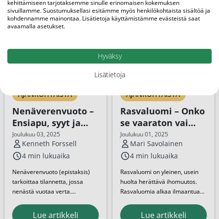
kehittämiseen tarjotaksemme sinulle erinomaisen kokemuksen
sivuillamme. Suostumuksellasi esitämme myös henkilökohtaista sisältöä ja
kohdennamme mainontaa. Lisätietoja käyttämistämme evästeistä saat
avaamalla asetukset.
Hyväksy
Lisätietoja
AJANKOHTAISTA
AJANKOHTAISTA
Nenäverenvuoto –
Rasvaluomi – Onko
Ensiapu, syyt ja
se vaaraton vai
hoito
kannattaako
Joulukuu 03, 2025
Joulukuu 01, 2025
Kenneth Forssell
Mari Savolainen
poistaa?
4 min lukuaika
4 min lukuaika
Nenäverenvuoto
(epistaksis)
Rasvaluomi on yleinen, usein
tarkoittaa tilannetta, jossa
huolta herättävä ihomuutos.
nenästä vuotaa verta.
Rasvaluomia alkaa ilmaantua
Useimmiten se on vaaratonta
useimmiten keski-iän jälkeen.
ja helposti hoidettavissa
Moni huomaa rasvaluomen
Lue artikkeli
Lue artikkeli