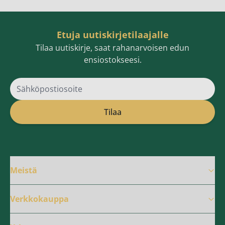
Etuja uutiskirjetilaajalle
Tilaa uutiskirje, saat rahanarvoisen edun
ensiostokseesi.
Sähköpostiosoite
Tilaa
Meistä
Verkkokauppa