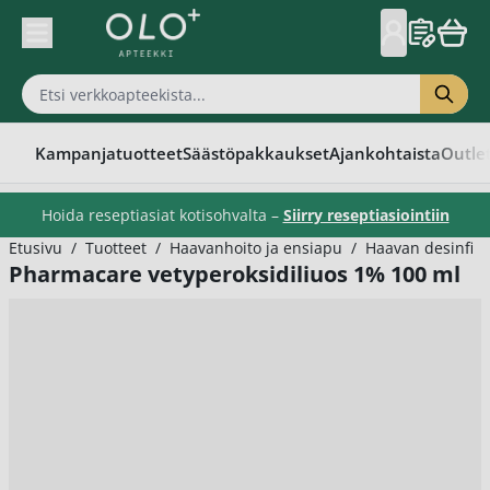
Skip to Content
Kampanjatuotteet
Säästöpakkaukset
Ajankohtaista
Outle
Hoida reseptiasiat kotisohvalta –
Siirry reseptiasiointiin
Etusivu
/
Tuotteet
/
Haavanhoito ja ensiapu
/
Haavan desinfioi
Pharmacare vetyperoksidiliuos 1% 100 ml