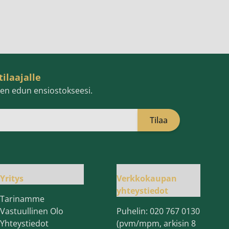
tilaajalle
isen edun ensiostokseesi.
Tilaa
öpostiosoite
Yritys
Verkkokaupan
yhteystiedot
Tarinamme
Vastuullinen Olo
Puhelin:
020 767 0130
Yhteystiedot
(pvm/mpm, arkisin 8