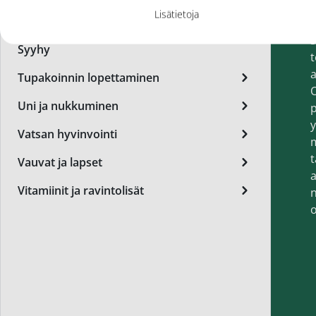
h
Miest
Lisätietoja
Suun hyvinvointi
v
Perus
Syyhy
t
Päivä
a
Tupakoinnin lopettaminen
O
Seer
Uni ja nukkuminen
p
Silm
y
Vatsan hyvinvointi
Syylä
t
Vauvat ja lapset
a
Varta
Vitamiinit ja ravintolisät
n
Värik
o
Yövoi
Mikro
End of t