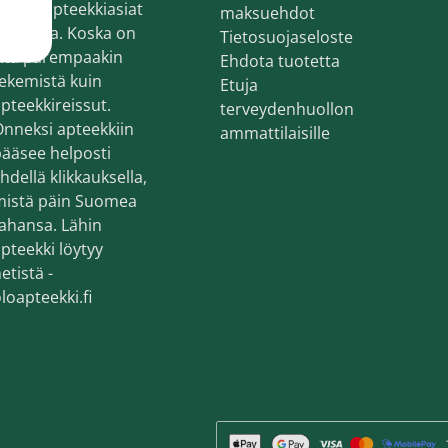
oitaa apteekkiasiat
en ihonhoito ja parranajo
maksuehdot
erkossa. Koska on
Tietosuojaseloste
voiteet
sitä parempaakin
Ehdota tuotetta
ekemistä kuin
Etuja
voiteet
pteekkireissut.
terveydenhuollon
nneksi apteekkiin
umit
ammattilaisille
ääsee helposti
änympärysvoiteet
hdellä klikkauksella,
mistä päin Suomea
t ja känsät
ahansa. Lähin
pteekki löytyy
lonhoito
etistä -
osmetiikka
loapteekki.fi
teet
neulaus ja Gua sha
he navigation. Close navigation.